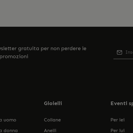
ewsletter gratuita per non perdere le
Indiriz
 promozioni
Qu
Selezi
No
nostr
accett
Gioielli
Eventi s
da uomo
Collane
Per lei
da donna
Anelli
Per lui