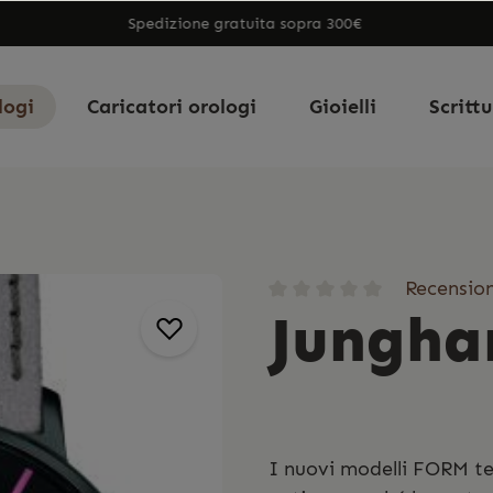
Spedizione gratuita sopra 300€
logi
Caricatori orologi
Gioielli
Scritt
Recension
Jungha
I nuovi modelli FORM te