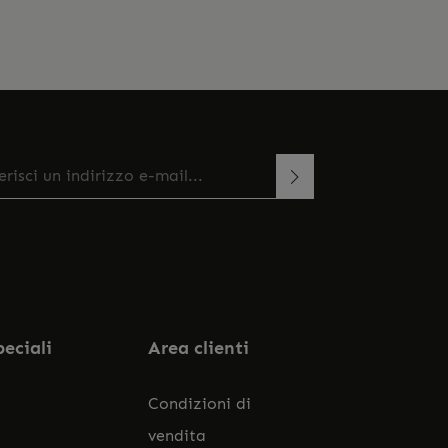
zo e-mail*
esto sito è protetto da reCAPTCHA e si applicano le
onando continua confermi di aver letto la
rme sulla privacy e
di Google
Termini di servizio
.
a
informativa sulla protezione dei dati
e di aver
ato i nostri
termini e condizioni generali
.
peciali
Area clienti
Condizioni di
vendita