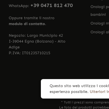
+39 0471 812 470
WhatsApp:
Orologi p
bambini
Oppure tramite il nostro
Orologi m
modulo di contatto
.
Orologi a
Negozio: Largo Municipio 42
I-39044 Egna (Bolzano) - Alto
Adige
P.IVA: IT01235710215
Questo sito web utilizza i cooki
esperienza possibile.
Ulteriori 
* Tutti i prezzi sono compren
Le foto dei prodotti potrebbero