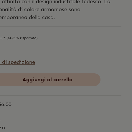
affinità con il design industriale tedesco. La
tonalità di colore armoniose sono
temporanea della casa.
0 €*
(14.81% risparmio)
i di spedizione
Aggiungi al carrello
56.00
e
zo