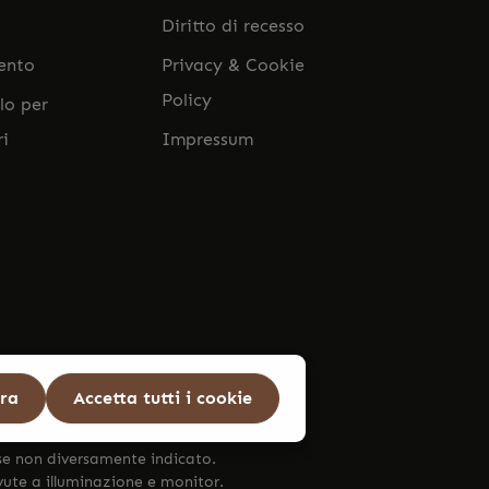
Diritto di recesso
ento
Privacy & Cookie
Policy
lo per
ri
Impressum
ura
Accetta tutti i cookie
se non diversamente indicato.
ovute a illuminazione e monitor.