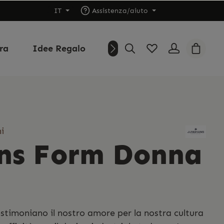
IT
Assistenza/aiuto
ura
Idee Regalo
Outlet
Chi siamo
i
ns Form Donna
stimoniano il nostro amore per la nostra cultura