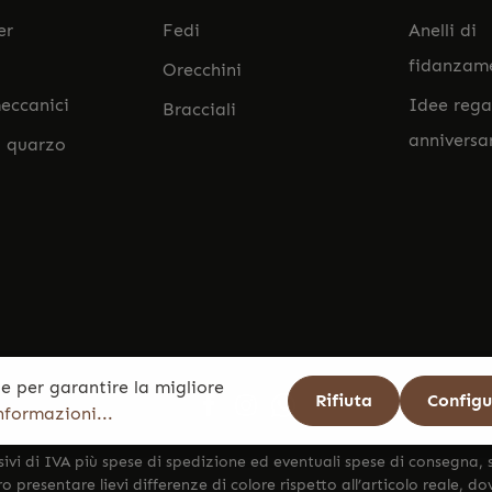
er
Fedi
Anelli di
fidanzam
Orecchini
eccanici
Idee rega
Bracciali
anniversa
l quarzo
e per garantire la migliore
Rifiuta
Config
informazioni...
sivi di IVA più
spese di spedizione
ed eventuali spese di consegna, 
 presentare lievi differenze di colore rispetto all’articolo reale, d