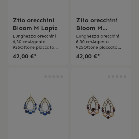
Ziio orecchini
Ziio orecchini
Bloom M Lapiz
Bloom M
Malachite
Lunghezza orecchini
Lunghezza orecchini
6,30 cmArgento
6,30 cmArgento
925Ottone placcato
925Ottone placcato
oroPerle di vetro di
oroPerle di vetro di
42,00 €*
42,00 €*
Murano LapislazzuliZirc
Murano Malachite Zirco
onia Fatte a
nia Fatte a manoMade
manoMade in
in Italy Garanzia di 2
Italy Garanzia di 2
anni
anni