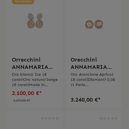
Occasione
Orrecchini
Orecchini
ANNAMARIA
ANNAMARIA
CAMILLI Velvet
CAMILLI- Dune
Oro bianco Ice 18
Oro Arancione Apricot
caratiOro natural beige
18 caratiDiamanti 0,08
Pearl
18 caratiMade in
ct Perla
Italy Il prodotto viene
Giapponese Made in
2.100,00 €*
spedito con la scatola
ItalyIl prodotto viene
3.240,00 €*
originale.
spedito con la scatola
2.670,00 €*
originale.