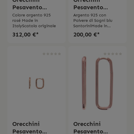
Pesavento
Pesavento
Forever Chic
Polvere di sogni
Colore argento 925
Argento 925 con
rosé Made in
Polvere di Sogni blu
bicolor
i colori del
ItalyScatola originale
SantoriniMade in
mondo
Italy Scatola originale
312,00 €*
200,00 €*
Orecchini
Orecchini
Pesavento
Pesavento