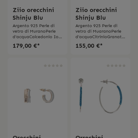
Ziio orecchini
Ziio orecchini
Shinju Blu
Shinju Blu
Argento 925 Perle di
Argento 925 Perle di
vetro di MuranoPerle
vetro di MuaranoPerle
d'acquaCalcedonio Iolit
d'acquaCitrinioGranato
eKyaniteLapislazzuliFa
ZirconiaFatte a
179,00 €*
155,00 €*
tte a manoMade in
manoMade in
Italy Garanzia di 2
Italy Garanzia di 2
anni
anni
Orecchini
Orrechini