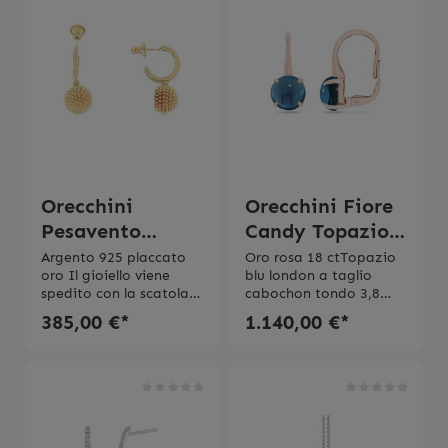
Orecchini
Orecchini Fiore
Pesavento
Candy Topazio
pendenti cerchio
blu london
Argento 925 placcato
Oro rosa 18 ctTopazio
oro Il gioiello viene
blu london a taglio
pixel
spedito con la scatola
cabochon tondo 3,8
originaleMade in italy
ctMade in italy
385,00 €*
1.140,00 €*