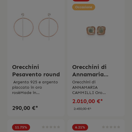
originale
originale.
Occasione
Orecchini
Orecchini di
Pesavento round
Annamaria
Cammilli - Dune
Argento 925 e argento
Orecchini di
placcato in oro
ANNAMARIA
Cubic
rosèMade in
CAMMILLI Oro
Italy Scatola originale.
arancione apricot 18
2.010,00 €*
carati Prehnite 6,80
290,00 €*
ctBrillante 0,10 ctMade
2.450,00 €*
in Italy Il prodotto
viene spedito con
la scatola originale.
11.75
%
6.21
%