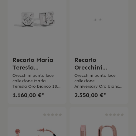
Recarlo Maria
Recarlo
Teresia
Orecchini
Orecchini 0.26
Anniversary
Orecchini punto luce
Orecchini punto luce
collezione Maria
collezione
punto luce 0.53
Teresia Oro bianco 18
Anniversary Oro bianco
Kt Diamante a taglio
18 KtDiamante taglio
1.160,00 €*
2.550,00 €*
brillante 0.26Colre
brillante 0.53 ctColore
GPurezza VS
EPurezza SI