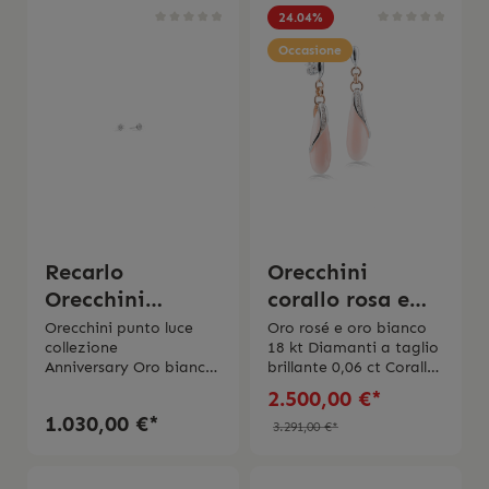
24.04
%
Occasione
Recarlo
Orecchini
Orecchini
corallo rosa e
Anniversary
diamanti silvia
Orecchini punto luce
Oro rosé e oro bianco
collezione
18 kt Diamanti a taglio
punto luce 0.24
kelly
Anniversary Oro bianco
brillante 0,06 ct Corallo
18 KtDiamante taglio
rosa
2.500,00 €*
brillante 0.24 ctColore
1.030,00 €*
EPurezza VS
3.291,00 €*