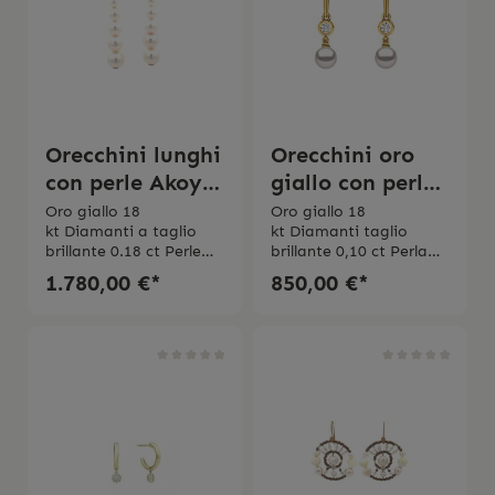
Orecchini lunghi
Orecchini oro
con perle Akoya
giallo con perla
e diamanti
d'acqua dolce e
Oro giallo 18
Oro giallo 18
kt Diamanti a taglio
kt Diamanti taglio
diamanti
brillante 0.18 ct Perle
brillante 0,10 ct Perla
Akoya
d'acqua dolce
1.780,00 €*
850,00 €*