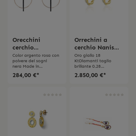
Orecchini
Orrechini a
cerchio
cerchio Nanis
Pesavento
Diva medi
Color argento rosa con
Oro giallo 18
polvere dei sogni
KtDiamanti taglio
Polvere di sogni
nera Made in
brillante 0.28
italyScatola originale
ct Purezza VSColore
284,00 €*
2.850,00 €*
GMade in Italy