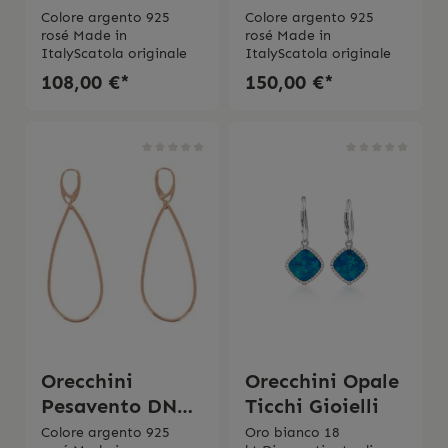
Elegance Chic
Elegance Chic
Colore argento 925
Colore argento 925
rosé Made in
rosé Made in
WELGO139
ItalyScatola originale
ItalyScatola originale
108,00 €*
150,00 €*
Orecchini
Orecchini Opale
Pesavento DNA
Ticchi Gioielli
Spring
Colore argento 925
Oro bianco 18