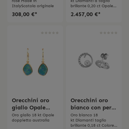
rosé Made in
kt Diamanti a taglio
ItalyScatola originale
brillante 0,20 ct Opale
doppietto australia
308,00 €*
2.457,00 €*
Orecchini oro
Orecchini oro
giallo Opale
bianco con perla
doppietto Ticchi
Akoya
Oro giallo 18 kt Opale
Oro bianco 18
doppietto australia
kt Diamanti taglio
Gioielli
brillante 0,18 ct Colore