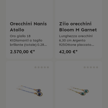
Orecchini Nanis
Ziio orecchini
Atollo
Bloom M Garnet
Oro giallo 18
Lunghezza orecchini
KtDiamanti a taglio
6,30 cm Argento
brillante (totale) 0.28
925Ottone placcato
ctMade in Italy
oroPerle di vetro di
2.570,00 €*
42,00 €*
Murano GranatoZirconi
a Fatte a manoMade in
Italy Garanzia di 2
anni