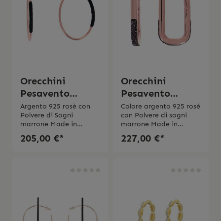
Orecchini
Orecchini
Pesavento
Pesavento
Polvere di sogni
Polvere di sogni
Argento 925 rosè con
Colore argento 925 rosé
Polvere di Sogni
con Polvere di sogni
WPLVO2428
marrone Made in
marrone Made in
Italy Scatola originale
ItalyScatola originale
205,00 €*
227,00 €*