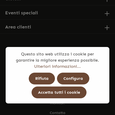
Eventi speciali
Area clienti
Questo sito web utilizza i cookie per
garantire la migliore esperienza possibile.
Ulteriori informazioni...
* Tutti i prezzi sono comprensivi di IVA più
Rifiuta
Configura
spese di spedizione
ed eventuali spese di consegna, se non
diversamente indicato.
Accetta tutti i cookie
Le foto dei prodotti potrebbero presentare lievi differenze
di colore rispetto all’articolo reale, dovute a illuminazione e
monitor.
Contatto