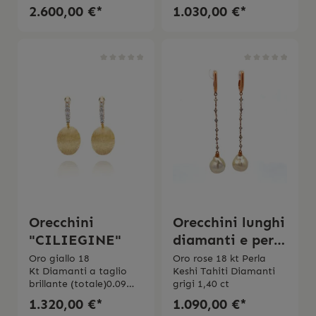
FPurezza VSPerla
2.600,00 €*
1.030,00 €*
Akoya
Orecchini
Orecchini lunghi
"CILIEGINE"
diamanti e perla
keshi tahiti
Oro giallo 18
Oro rose 18 kt Perla
Kt Diamanti a taglio
Keshi Tahiti Diamanti
brillante (totale)0.09
grigi 1,40 ct
ct Purezza VSColore
1.320,00 €*
1.090,00 €*
GMade in Italy