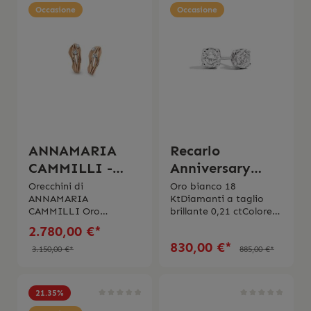
Occasione
Occasione
ANNAMARIA
Recarlo
CAMMILLI -
Anniversary
Dune
Orecchini 0,21 ct
Orecchini di
Oro bianco 18
ANNAMARIA
KtDiamanti a taglio
CAMMILLI Oro
brillante 0,21 ctColore
arancione 18
FPurezza VS
2.780,00 €*
caratiBrillanti 0,24 ctIl
830,00 €*
prodotto viene spedito
3.150,00 €*
885,00 €*
con la scatola originale.
21.35
%