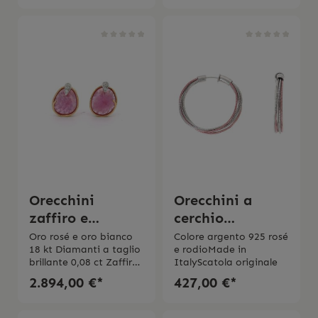
Orecchini
Orecchini a
zaffiro e
cerchio
diamanti Silvia
Pesavento DNA
Oro rosé e oro bianco
Colore argento 925 rosé
18 kt Diamanti a taglio
e rodioMade in
Kelly
Spring
brillante 0,08 ct Zaffiro
ItalyScatola originale
rosa
2.894,00 €*
427,00 €*