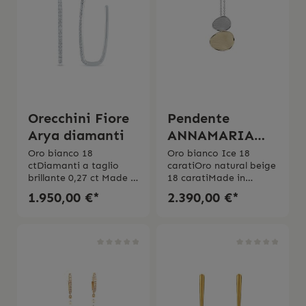
Orecchini Fiore
Pendente
Arya diamanti
ANNAMARIA
CAMILLI Velvet
Oro bianco 18
Oro bianco Ice 18
ctDiamanti a taglio
caratiOro natural beige
brillante 0,27 ct Made in
18 caratiMade in
italy
Italy Il prodotto viene
1.950,00 €*
2.390,00 €*
spedito con la scatola
originale.