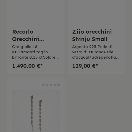
Recarlo
Ziio orecchini
Orecchini
Shinju Small
Anniversary
Oro giallo 18
Argento 925 Perle di
KtDiamanti taglio
vetro di MuranoPerle
Glam 0.15 ct
brillante 0.15 ctColore
d'acquaMadreperlaFatt
FPurezza VS
e a manoMade in
1.490,00 €*
129,00 €*
Italy Garanzia di 2
anni