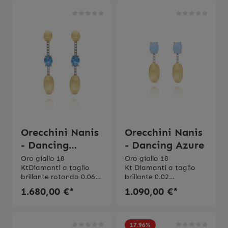
Orecchini Nanis
Orecchini Nanis
- Dancing
- Dancing Azure
London Blue
Oro giallo 18
Oro giallo 18
KtDiamanti a taglio
Kt Diamanti a taglio
brillante rotondo 0.06
brillante 0.02
ct Purezza VS Colore
ct Purezza VSColore
1.680,00 €*
1.090,00 €*
GTOPAZIO BLU
GAquamarina milky
LONDON Peso 0.80
0,73 ct Made in Italy Gli
CTGli orecchini vengono
orecchini vengono
spediti con la scatola
spediti con la scatola
17.96
%