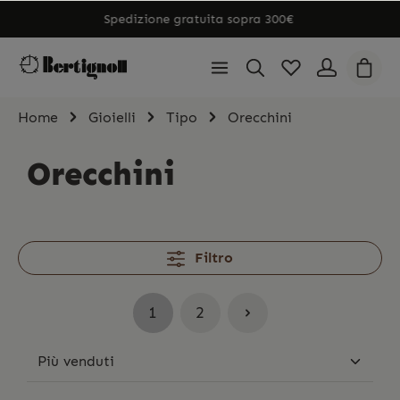
Spedizione gratuita sopra 300€
Home
Gioielli
Tipo
Orecchini
Orecchini
Filtro
1
2