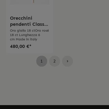
Orecchini
pendenti Classy
bicolor
Oro giallo 18 ctOro rosé
18 ct Lunghezza 6
cm Made in italy
480,00 €*
1
2