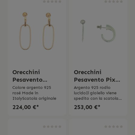
Orecchini
Orecchini
Pesavento
Pesavento Pixel
Forever Chic
rodio lucido
Colore argento 925
Argento 925 rodio
rosé Made in
lucidoIl gioiello viene
bicolor
ItalyScatola originale
spedito con la scatola
originaleMade in italy
224,00 €*
253,00 €*