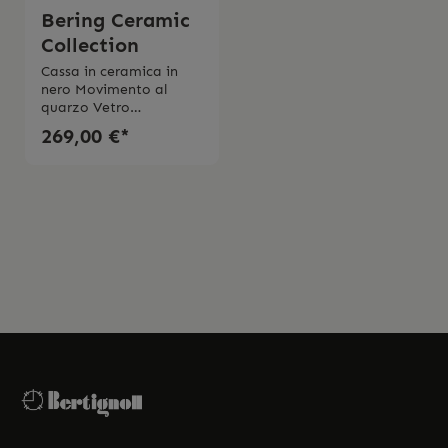
Bering Ceramic
Collection
Cassa in ceramica in
nero Movimento al
quarzo Vetro
zaffiroDiametro cassa
269,00 €*
39 mm Cinturino in
maglia milanaise in
acciaio2 anni di
garanzia L’orologio
viene spedito con la
scatola originale, e
l’istruzione d’uso
originale.