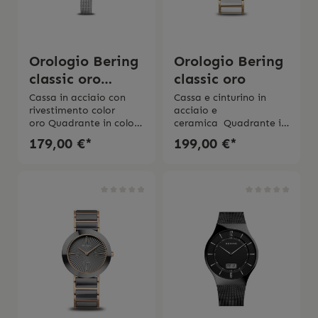
Orologio Bering
Orologio Bering
classic oro
classic oro
17724-010
Cassa in acciaio con
Cassa e cinturino in
rivestimento color
acciaio e
oro Quadrante in color
ceramica Quadrante in
argento con
color argento con
179,00 €*
199,00 €*
diamante Movimento al
diamanti Movimento al
quarzoDiametro cassa
quarzoVetro
24 mmVetro
zaffiro Impermeabilità
zaffiro Impermeabilità
3 bar2 anni di
3 bar2 anni di
garanzia Scatola
garanzia Scatola
originale e l’istruzione
originale e l’istruzione
d’uso originale
d’uso originale