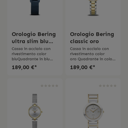
Orologio Bering
Orologio Bering
ultra slim blu
classic oro
15729-397
Cassa in acciaio con
Cassa in acciaio con
rivestimento color
rivestimento color
bluQuadrante in blu
oro Quadrante in color
coMovimento al
argento con
189,00 €*
189,00 €*
quarzoVetro
diamante Movimento al
zaffiro Diametro cassa
quarzoVetro
29 mmBracciale
zaffiro Impermeabilità
milanaise in acciaio
3 bar2 anni di
inossidabile Impermea
garanzia Scatola
bilità 3 bar2 anni di
originale e l’istruzione
garanzia Scatola
d’uso originale
originale e l’istruzione
d’uso originale