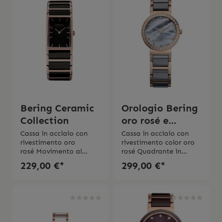
Bering Ceramic
Orologio Bering
Collection
oro rosé e
cristalli
Cassa in acciaio con
Cassa in acciaio con
rivestimento oro
rivestimento color oro
swarovski
rosé Movimento al
rosé Quadrante in
quarzo Vetro
grigio Movimento al
229,00 €*
299,00 €*
zaffiro Cinturino in
quarzoVetro
ceramica e
zaffiro Lunetta con
acciao Impermerbilitá
cristalli
3 bar 2 anni di
swarovski Diametro
garanzia L’orologio
cassa 25 mmBracciale
viene spedito con la
in acciaio inossidabile