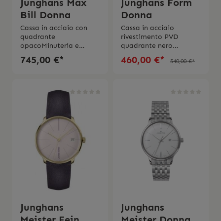
Junghans Max
Junghans Form
Bill Donna
Donna
Cassa in acciaio con
Cassa in acciaio
quadrante
rivestimento PVD
opacoMinuteria e
quadrante nero
lancetta con massa
opacoMovimento al
745,00 €*
460,00 €*
540,00 €*
luminosa
quarzo J643.29 Vetro
ecologica Movimento al
zaffiro
quarzo J643.29 Vetro
antiriflesso Impermeabi
zaffiro
litá 5 bar Cinturino in
antiriflessoImpermeabil
microfibra vegana
itá 5 bar Cinturino in
con 2 anni di
cuoio in ottica satinata
garanzia Scatola
con chiusura a
originale
madarino in acciaio2
anni di garanziaScatola
originale
Junghans
Junghans
Meister Fein
Meister Donna