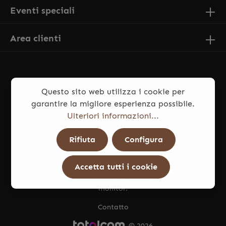
Eventi speciali
Area clienti
Questo sito web utilizza i cookie per
garantire la migliore esperienza possibile.
Ulteriori informazioni...
* Tutti i prezzi sono comprensivi di IVA più
Rifiuta
Configura
spese di spedizione
ed eventuali spese di consegna, se non
diversamente indicato.
Accetta tutti i cookie
Le foto dei prodotti potrebbero presentare lievi differenze
di colore rispetto all’articolo reale, dovute a illuminazione e
monitor.
Contatto
© 2026