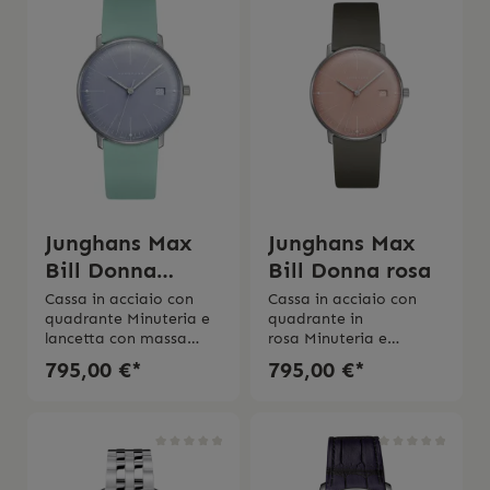
pelle chiusura ad
anni L’orologio viene
ardiglioneScatola
spedito con la scatola
istruzione d'uso
originale e l’istruzione
originaleGaranzia di 2
d’uso originale.
anni
Junghans Max
Junghans Max
Bill Donna
Bill Donna rosa
turchese
Cassa in acciaio con
Cassa in acciaio con
quadrante Minuteria e
quadrante in
lancetta con massa
rosa Minuteria e
luminosa
lancetta con massa
795,00 €*
795,00 €*
ecologica Movimento al
luminosa
quarzo J643.29 Vetro
ecologica Movimento al
zaffiro
quarzo J643.29 Vetro
antiriflessoImpermeabil
zaffiro
itá 5 bar Cinturino in
antiriflessoImpermeabil
cuoio in ottica satinata
itá 5 bar Cinturino in