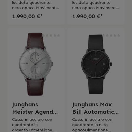
lucidato quadrante
lucidato quadrante
nero opaco Movimento
nero opaco Movimento
automatico
automatico
1.990,00 €*
1.990,00 €*
J88.01,Riserva di carica
J88.01,Riserva di carica
fino 56 ore (senza
fino 56 ore (senza
funzione
funzione
chronoscope)Impermea
chronoscope)Impermea
bilitá fino a 5
bilitá fino a 5
bar Cinturino in pelle,
bar Cinturino in pelle,
fibbia in ardiglione 2
fibbia in ardiglione 2
anni di
anni di
garanzia Scatola e
garanzia Scatola e
istruzioni d'uso
istruzioni d'uso
originale
originale
Junghans
Junghans Max
Meister Agenda
Bill Automatic
Saphir
Bauhaus
Cassa in acciaio con
Cassa in acciaio con
quadrante in
quadrante in nero
argento Dimensione
opacoDimensione