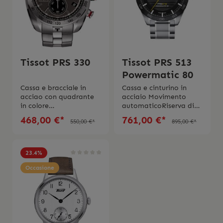
Tissot PRS 330
Tissot PRS 513
Powermatic 80
Cassa e bracciale in
Cassa e cinturino in
acciao con quadrante
acciaio Movimento
in colore
automaticoRiserva di
antraciteMovimento al
carico fino a ca.80
468,00 €*
761,00 €*
550,00 €*
895,00 €*
quarzoVetro in
ore Vetro in
zaffiro Impermeabilitá
zaffiro Impermeabilitá
fino 10 Bar (100
10 Bar (100 metri/330
metri/330
piedi)Swiss
23.4
%
Fuß)Dimmensione
MadeGaranzia
cassa 44 mm Swiss
Occasione
internationale di 2 anni
Made2 anni garanzia
internationale