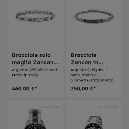
d’uso originale.
217 mmDimensione
cassa Ø 38 mmSwiss
madegaranzia
internazionale di due
anni
Bracciale solo
Bracciale
maglia Zancan
Zancan in
in argento con
argento a
Argento 925Spinelli neri
Argento 925Spinelli
Made in Italy
neri Catena a
pietre nere
grumetta con
GrumetteTrattamento
targa e pietre
brunito con rodiatura
460,00 €*
250,00 €*
nere
nera