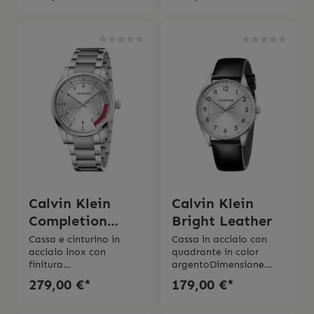
mm Cronografo Imper
quarzoCinturino in pelle
meabilitá 5 bar 2 anni
neraImpermeabilitá
di garanzia L’orologio
fino a 3 bar2 anni di
viene spedito con la
garanzia L’orologio
scatola e l’istruzione
viene spedito con
d’uso originale
scatola e l’istruzione
d’uso originale
Calvin Klein
Calvin Klein
Completion
Bright Leather
Steel
Cassa e cinturino in
Cassa in acciaio con
acciaio inox con
quadrante in color
finitura
argentoDimensione
lucida Quadrante in
cassa ø 40,00 mmVetro
279,00 €*
179,00 €*
color
mineraleCinturino in
argento Movimento al
pelleImpermeabilitá