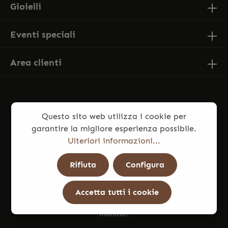
Gioielli
Eventi speciali
Area clienti
Questo sito web utilizza i cookie per
garantire la migliore esperienza possibile.
Ulteriori informazioni...
* Tutti i prezzi sono comprensivi di IVA più
Rifiuta
Configura
spese di spedizione
ed eventuali spese di consegna, se non
diversamente indicato.
Accetta tutti i cookie
Le foto dei prodotti potrebbero presentare lievi differenze
di colore rispetto all’articolo reale, dovute a illuminazione e
monitor.