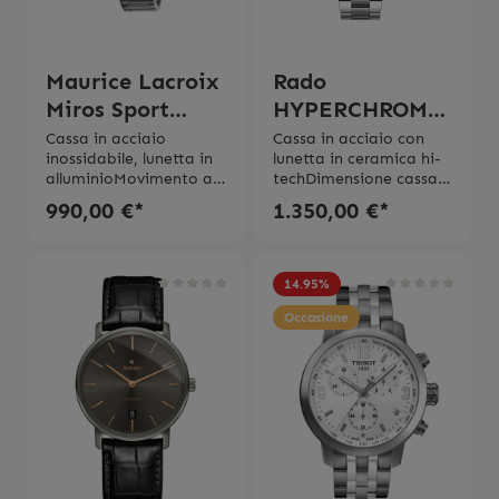
d’uso originali
Maurice Lacroix
Rado
Miros Sport
HYPERCHROME
Chrono
quarzo nero
Cassa in acciaio
Cassa in acciaio con
inossidabile, lunetta in
lunetta in ceramica hi-
alluminioMovimento al
techDimensione cassa
quarzoQuadrante
44.9 mmMovimento al
990,00 €*
1.350,00 €*
luminoso: grande data
quarzoVetro in zaffiro
a ore 12, piccoli
antiriflessoImpermeabil
secondi, scala
itá 10 bar (100
tachimetricaVetro
metri) Swiss Made5 anni
14.95
%
zaffiro con rivestimento
di garanzia
interno
Occasione
antiriflessoCorona a
viteLancette con
rivestimento
luminosoBracciale in
acciaioDiametro della
cassa 40
mmImpermeabilitá 10
bar2 anni di