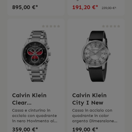
39 mmMovimento
quarzoDimensione
895,00 €*
191,20 €*
239,00 €*
automatico Riserva di
cassa 40 mm Vetro
carica fino a 38
mineraleBracciale in
oreVetro in zaffiro
maglia milano in
bombato Impermeabili
acciaioImpermeabilità
tá 5 bar (50 metri /165
3 bar2 anni di
piedi)Cinturino in
garanzia L’orologio
pelle Swiss Made 2 anni
viene spedito con la
di garanzia
scatola e l’istruzione
internazionale
d’uso originale
Calvin Klein
Calvin Klein
Clear
City I New
Completion
Cassa e cinturino in
Cassa in acciaio con
acciaio con quadrante
quadrante in color
in nero Movimento al
argento Dimesnsione
quarzo Diametro cassa
cassa ø 43,00 mm Vetro
359,00 €*
199,00 €*
43
mineraleMovimento al