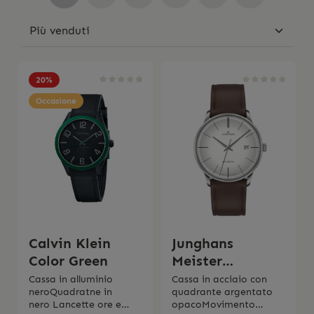
20
%
Occasione
Calvin Klein
Junghans
Color Green
Meister
Automatico
Cassa in alluminio
Cassa in acciaio con
neroQuadratne in
quadrante argentato
classy
nero Lancette ore e
opacoMovimento