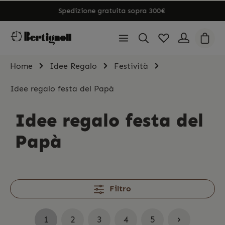
Spedizione gratuita sopra 300€
Home
Idee Regalo
Festività
Idee regalo festa del Papà
Idee regalo festa del
Papà
Filtro
1
2
3
4
5