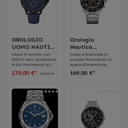
anni
“liquiq
rubber” Impermeabilitá
20 bar2 anni di
garanzia L’orologio
viene spedito con la
scatola originale e
l’istruzione d’uso
OROLOGIO
Orologio
originale.
UOMO NAUTICA
Nautica
A18644G
Cronografo
Cassa in acciaio con
Cassa e bracciale in
PVD in nero Quadrante
acciaio Movimento al
A16656G
in blu Movimento al
quarzoDimensione
quarzoDatarioVetro
cassa 45 mmQuadrante
170,00 €*
169,00 €*
199,00 €*
mineraleCinturino in
in neroCronografo e
pelleImpermeabilitá 10
TachimetroDatario Imp
bar Diametro cassa 41
ermeabilità 10
mm 2 anni di garanzia
bar Garanzia di 2 anni