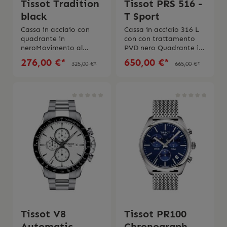
Tissot Tradition
Tissot PRS 516 -
black
T Sport
Cassa in acciaio con
Cassa in acciaio 316 L
quadrante in
con con trattamento
neroMovimento al
PVD nero Quadrante in
quarzo F06.111Vetro
nero e lunetta in
276,00 €*
650,00 €*
325,00 €*
665,00 €*
ZaffiroBracciale in pelle
carbonio Movimento al
nera Impermeabilità
quarzo
fino a 3 barSwiss
EOL Impermeabilitàfin
Made Garanzia di 2
o a 10 bar Vetro zaffiro
anni Scatola e
antigraffio con
istruzione d’uso
trattamento
originale
antiriflessoFunzioni
contatori 30 minuti e
1/10 di
secondoLancetta
cronografo centrale dei
60 secondiFunzioni ADD
e SPLITCinturino in
caucciùSwiss Made 2
anni di garanzia
Tissot V8
Tissot PR100
Automatic
Chronograph