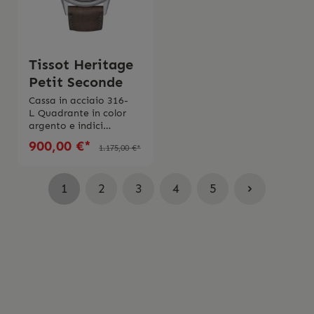
Tissot Heritage
Petit Seconde
Cassa in acciaio 316-
L Quadrante in color
argento e indici
arabiMovimento
900,00 €*
1.175,00 €*
automaticoDimensioni
cassa 42
mmImpermeabile fino
1
2
3
4
5
a 5 Bar (50 metri/165
piedi)Cinturino in
pelleSwiss Made 2 anni
di garanzia