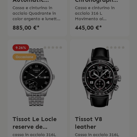
Chronograph
Blue
Cassa e cinturino in
Cassa e cinturino in
acciaio Quadrante in
acciaio 316 L
color argento e lunetta
Movimento al
in neroMovimento
quarzoQuadrante in
885,00 €*
445,00 €*
automatico Riserva di
blu Impermeabilità fino
carica fino a 45
a 10 bar (100
ore Impermeabilità
metri)Chiusura a
fino a 10 bar (100
gioiello con sicuraVetro
9.26
%
metri/330 piedi)Vetro
zaffiro antigraffioSwiss
zaffiro
Occasione
Made 2 anni di
antigraffioCronografoS
garanzia
wiss Made 2 anni di
garanzia L’orologio
viene spedito con la
scatola originale e
l’istruzione d’uso
originale.
Tissot Le Locle
Tissot V8
reserve de
leather
marche
cassa in acciaio 316L
Cassa in acciaio 316L