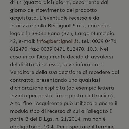
di 14 (quattordici) giorni, decorrente dal
giorno del ricevimento del prodotto
acquistato. L’eventuale recesso è da
indirizzare alla Bertignoll S.a.s., con sede
legale in 39044 Egna (BZ), Largo Municipio
42, e-mail:
info@bertignoll.it
, tel.: 0039 0471
812470, fax: 0039 0471 812470. 10.3. Nel
caso in cui l'Acquirente decida di avvalersi
del diritto di recesso, deve informare il
Venditore della sua decisione di recedere dal
contratto, presentando una qualsiasi
dichiarazione esplicita (ad esempio lettera
inviata per posta, fax o posta elettronica).
A tal fine l’Acquirente può utilizzare anche il
modulo tipo di recesso di cui all’allegato I
parte B del D.Lgs. n. 21/2014, ma non è
obbligatorio. 10.4. Per rispettare il termine