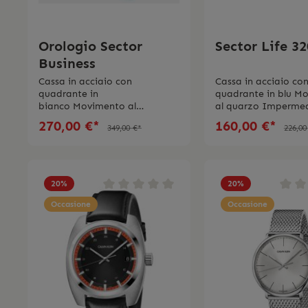
Orologio Sector
Sector Life 32
Business
Cassa in acciaio con
Cassa in acciaio co
quadrante in
quadrante in blu M
bianco Movimento al
al quarzo Impermea
quarzo Cronografo,
bar2 anni di
270,00 €*
160,00 €*
349,00 €*
226,00
datarioCinturino in pelle Vetro
garanzia L’orologio
zaffiroImpermeabilità fino a
spedito con la scato
20 barSwiss Made2 anni di
originale e le istruz
garanzia L’orologio viene
originali
spedito con la scatola e le
20
%
20
%
istruzioni d’uso originali
Occasione
Occasione