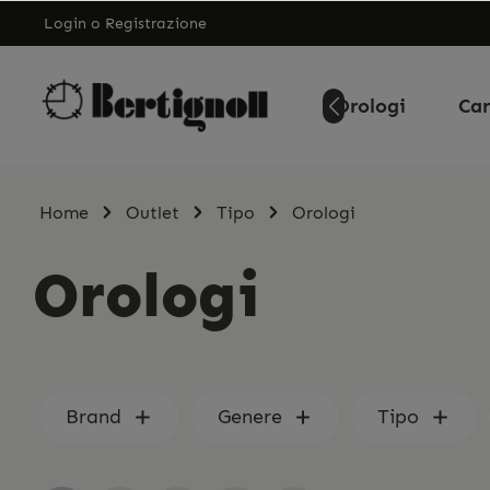
Login
o
Registrazione
Home
Orologi
Car
Home
Outlet
Tipo
Orologi
Orologi
Brand
Genere
Tipo