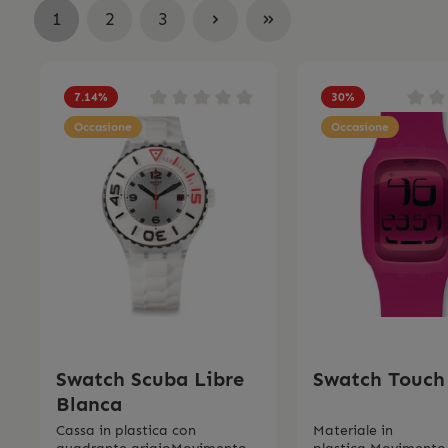
1
2
3
7.14
%
30
%
Occasione
Occasione
Swatch Scuba Libre
Swatch Touch
Blanca
Cassa in plastica con
Materiale in