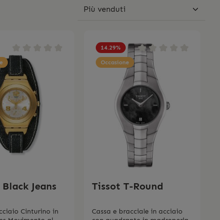
14.29
%
e
Occasione
 Black Jeans
Tissot T-Round
cciaio Cinturino in
Cassa e bracciale in acciaio