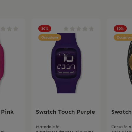
30
%
30
%
Occasione
Occasion
 Pink
Swatch Touch Purple
Swatch
Materiale in
Cassa in a