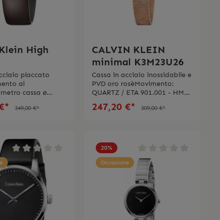
Klein High
CALVIN KLEIN
minimal K3M23U26
cciaio placcato
Cassa in acciaio inossidabile e
ento al
PVD oro rosèMovimento:
metro cassa ø
QUARTZ / ETA 901.001 - HM
Vetro
Dimensioni cassa Ø 24.00
 €*
247,20 €*
349,00 €*
309,00 €*
inturino in pelle
mmQuadrante in
argentoBracciale in acciaio
eImpermeabililtá
inossidabile e PVD oro
ar Swiss
rosèFibbia
ologio viene
scorrevoleFunzioni:
20
%
n la scatola
HMImpermeabilità 3 barSwiss
 l’istruzione d’uso
e
Made
Occasione