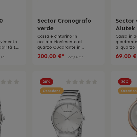
0
Sector Cronografo
Sector
verde
Alutek
n
Cassa e cinturino in
Cassa in a
ovimento
acciaio Movimento al
quadrante
bilità 10
quarzo Quadrante in
al quarzo
nero Lunetta girevola in
fino 10 ba
200,00 €*
69,00 
 €*
225,00 €*
 viene
verde Funzioni data e
garanzia L
la
cronografoimpermeabilità 10
spedito co
ioni d’uso
bar2 anni di
istruzioni 
garanzia L’orologio viene
spedito con la scatola e le
20
%
20
%
istruzioni d’uso originali.
Occasione
Occasion