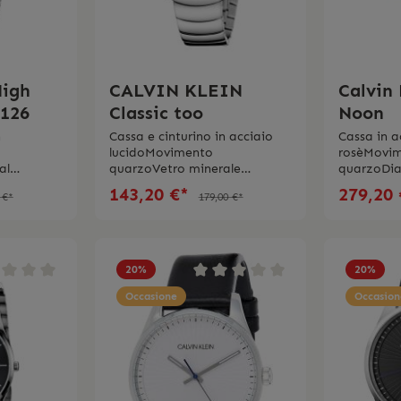
High
CALVIN KLEIN
Calvin 
126
Classic too
Noon
n
Cassa e cinturino in acciaio
Cassa in a
lucidoMovimento
rosèMovim
al
quarzoVetro minerale
quarzoDia
assa 40
Dimensioni cassa 38
43,00 mm
143,20 €*
279,20
 €*
179,00 €*
racciale
mmQuadrante in
minerale C
biancoImpermeabilità 3
marrone
ità 3 bar2
barSwiss Made 2 anni di
regolabil
orologio
garanzia
fino a 5 b
 scatola e
Made L’or
20
%
20
%
iginale
spedito co
Occasione
originale e
Occasion
originale.