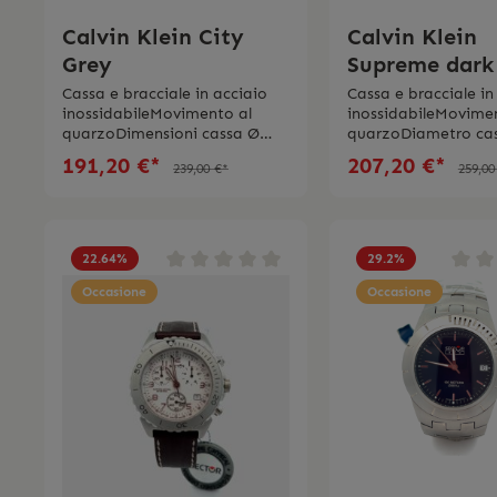
Calvin Klein City
Calvin Klein
Grey
Supreme dark
Cassa e bracciale in acciaio
Cassa e bracciale in
inossidabileMovimento al
inossidabileMovime
quarzoDimensioni cassa Ø
quarzoDiametro cas
31.00 mmQuadrante grigio
mmQuadrante nero
191,20 €*
207,20 €*
239,00 €*
259,00
scuroChiusura a farfalla con
zaffiroImpermeabil
pulsantiImpermeabilità 3
bar Swiss Made 2 an
barSwiss Made 2 anni di
garanzia L’orologio
garanziaL’orologio viene
spedito con la scato
spedito con la scatola e
l’istruzione d’uso ori
22.64
%
29.2
%
l’istruzione d’uso originale.
Occasione
Occasione