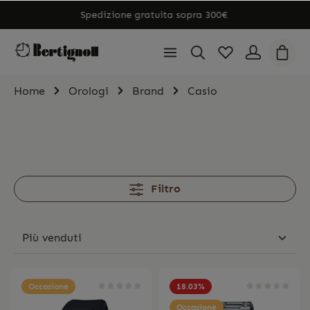
Spedizione gratuita sopra 300€
Home
Orologi
Brand
Casio
Filtro
Occasione
18.03
%
Occasione