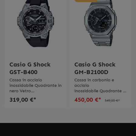
Casio G Shock
Casio G Shock
GST-B400
GM-B2100D
Cassa in acciaio
Cassa in carbonio e
inossidabile Quadrante in
acciaio
nero Vetro
inossidabile Quadrante in
minerale Carica
nero Vetro
319,00 €*
450,00 €*
549,00 €*
solare Connessione
minerale Carica
Bluetooth App G-Schock
solare App Casio
Connected Cronometro,
WatchesConnessione
sveglia, antiurto, 5
Bluetooth Cronometro,
allarmi, Luce led
sveglia, antiurto, 5
biancaCinturino in
allarmi, Luce led
resinaImpermeabilitá 20
biancaCinturino in