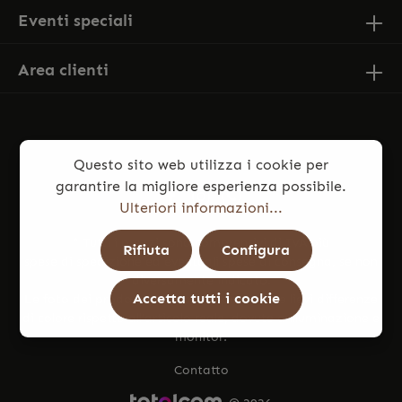
Eventi speciali
Area clienti
Questo sito web utilizza i cookie per
garantire la migliore esperienza possibile.
Ulteriori informazioni...
* Tutti i prezzi sono comprensivi di IVA più
Rifiuta
Configura
spese di spedizione
ed eventuali spese di consegna, se non
diversamente indicato.
Accetta tutti i cookie
Le foto dei prodotti potrebbero presentare lievi differenze
di colore rispetto all’articolo reale, dovute a illuminazione e
monitor.
Contatto