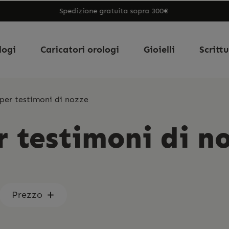
Spedizione gratuita sopra 300€
logi
Caricatori orologi
Gioielli
Scritt
per testimoni di nozze
r testimoni di n
Prezzo