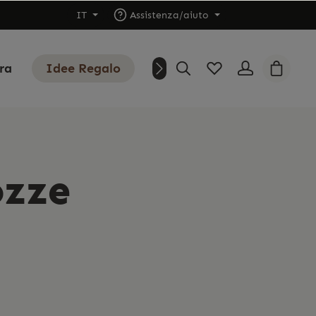
IT
Assistenza/aiuto
ura
Idee Regalo
Outlet
Chi siamo
ozze