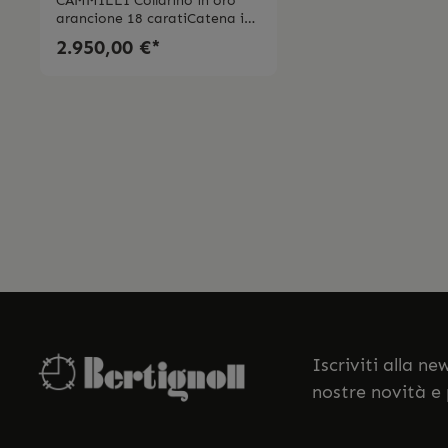
CAMMILLI Collarino in oro
arancione 18 caratiCatena in
oro biancoBrillanti 0,13
2.950,00 €*
ctMade in Italy Il prodotto
viene spedito con la scatola
originale.
Iscriviti alla n
nostre novità e