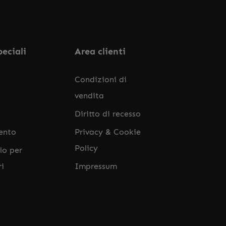
ato i nostri
termini e condizioni generali
.
peciali
Area clienti
Condizioni di
vendita
Diritto di recesso
ento
Privacy & Cookie
Policy
lo per
ri
Impressum