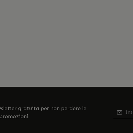
ewsletter gratuita per non perdere le
Indiriz
 promozioni
Qu
Selezi
No
nostr