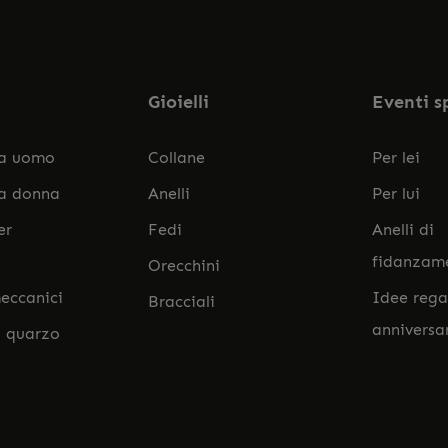
accett
Gioielli
Eventi s
da uomo
Collane
Per lei
da donna
Anelli
Per lui
er
Fedi
Anelli di
fidanzam
Orecchini
eccanici
Idee rega
Bracciali
anniversa
l quarzo