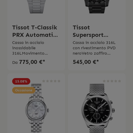
Tissot T-Classik
Tissot
PRX Automatik
Supersport
Blue
Chrono
Cassa in acciaio
Cassa in acciaio 316L
inossidabile
con rivestimento PVD
316LMovimento
neroVetro zaffiro
automatico Riserva di
antigraffio Movimento
775,00 €*
545,00 €*
Da
carica fino a 80
al
ore Fondello
quarzoImpermeabilitá
trasparenteVetro in
10 bar Cinturino in
zaffiro antigraffio
acciaio Swiss Made 2
15.08
%
antiriflesso Impermeabi
anni di garanzia
litá 10 bar Swiss Made 2
Occasione
anni di garanzia