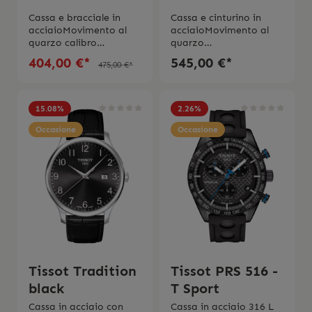
d’uso originale.
Cassa e bracciale in
Cassa e cinturino in
acciaioMovimento al
acciaioMovimento al
quarzo calibro
quarzo
G10.211Impermeabilità
G10.211Quadrante in
404,00 €*
545,00 €*
475,00 €*
fino a 20 barVetro
blu Impermeabilità fino
zaffiroQuadrante in
a 20 barVetro
bianco e numeri arabi2
ZaffiroSwiss Made 2
anni di
anni di
15.08
%
2.26
%
garanzia L’orologio
garanziaL’orologio
viene spedito con la
Occasione
viene spedito con la
Occasione
scatola e l’istruzione
scatola originale e
d’uso originale
l’istruzione d’uso
originale.
Tissot Tradition
Tissot PRS 516 -
black
T Sport
Cassa in acciaio con
Cassa in acciaio 316 L