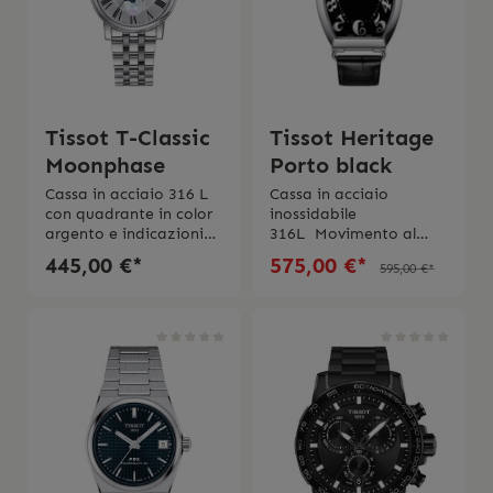
Tissot T-Classic
Tissot Heritage
Moonphase
Porto black
Cassa in acciaio 316 L
Cassa in acciaio
con quadrante in color
inossidabile
argento e indicazioni
316L Movimento al
fasi lunari Movimento al
quarzo Vetro zaffiro
445,00 €*
575,00 €*
595,00 €*
quarzoVetro in zaffiro
bombato
antigraffioImpermeabil
antiriflesso Impermeab
ie fino a 5 bar (50
ilitá 3 bar (30 metri/100
metri/165 piedi)Fibbia
piedi) Cinturino
con chiusura a farfalla
regolabilie in
con pulsantiSwiss
pelle Swiss Made 2
Made 2 anni di
anni di garanzia
garanzia