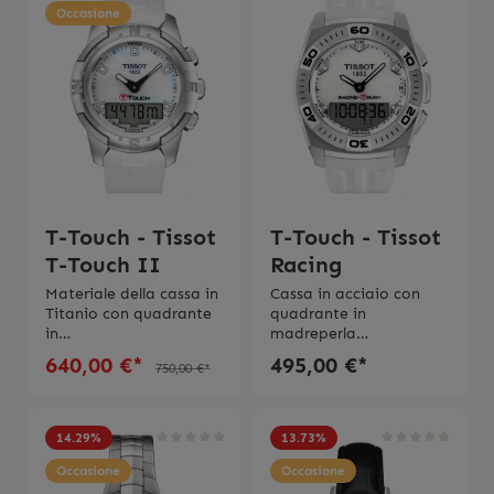
Occasione
T-Touch - Tissot
T-Touch - Tissot
T-Touch II
Racing
Materiale della cassa in
Cassa in acciaio con
Titanio con quadrante
quadrante in
in
madreperla
madreperla Movimento
biancoVetro
640,00 €*
495,00 €*
750,00 €*
al quarzo Electronic
ZaffiroMovimento al
LcdDimensione 48
quarzo con Electroni
mmImpermeabilità 10
LCDImpermeabilità 10
bar (100 metri/330
bar (100 metri/330
14.29
%
13.73
%
ft)Vetro in
piedi)Bracciale in
zaffiroBracciale in
Occasione
silicone biancoSwiss
Occasione
silicone biancoSwiss
Made 2 anni di