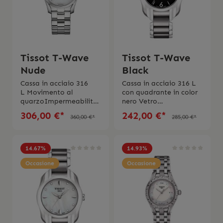
originale, libretto
d'istruzioni e 2 anni di
garanzia
Tissot T-Wave
Tissot T-Wave
Nude
Black
Cassa in acciaio 316
Cassa in acciaio 316 L
L Movimento al
con quadrante in color
quarzoImpermeabilità
nero Vetro
fino a 3 bar (30
zaffiroImpermeabilità
306,00 €*
242,00 €*
360,00 €*
285,00 €*
metri)Fibbia con
fino a 3 bar (30
chiusura a farfalla con
metri)Fibbia con
pulsantiVetro zaffiro
chiusura a farfalla con
antigraffio Swiss Made
pulsantiSwiss Made2
14.67
%
14.93
%
anni di garanzia
Occasione
Occasione