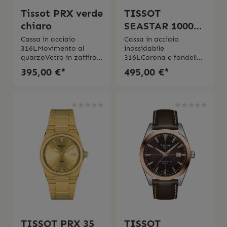
Tissot PRX verde
TISSOT
chiaro
SEASTAR 1000
36MM
Cassa in acciaio
Cassa in acciaio
316LMovimento al
inossidabile
quarzoVetro in zaffiro
316LCorona e fondello
antigraffioCinturino
a viteMovimento al
395,00 €*
495,00 €*
intercambiabile a
quarzo
sgancio
svizzeroQuadrante in
rapidoImpermeabilitá
bianco Vetro zaffiro
10 bar (100 metri/330
antigraffio con
piedi)Swiss Made2 anni
rivestimento antiriflesso
di garanzia
su entrambi i
latiCinturino
intercambiabile a
sgancio
rapidoImpermeabile
fino a una pressione di
30 bar (300 m / 1000
piedi)Swiss Made2 anni
di garanzia
TISSOT PRX 35
TISSOT