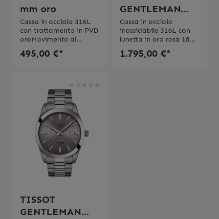
mm oro
GENTLEMAN
POWERMATIC
Cassa in acciaio 316L
Cassa in acciaio
con trattamento in PVD
inossidabile 316L con
80 SILICIUM
oroMovimento al
lunetta in oro rosa 18
18K GOLD
quarzoVetro in zaffiro
caratiFondello
495,00 €*
1.795,00 €*
BEZEL
antigraffioImpermeabil
trasparenteMovimento
itá fino 10 bar (100
automatico
metri/ 330 piedi) Swiss
svizzeroFino a 80 ore di
Made 2 anni di
riserva di caricaVetro
garanzia
zaffiro bombato
antigraffioCinturino in
pelle regolabileSwiss
Made 2 anni di
garanzia
TISSOT
GENTLEMAN