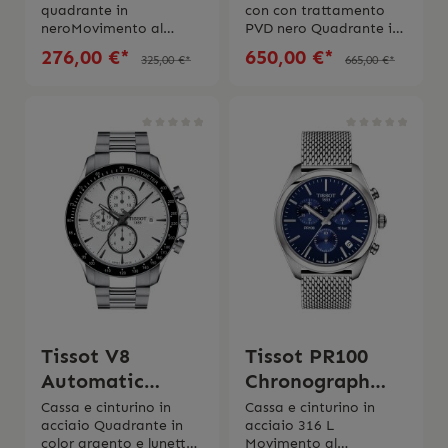
quadrante in
con con trattamento
neroMovimento al
PVD nero Quadrante in
quarzo F06.111Vetro
nero e lunetta in
276,00 €*
650,00 €*
325,00 €*
665,00 €*
ZaffiroBracciale in pelle
carbonio Movimento al
nera Impermeabilità
quarzo
fino a 3 barSwiss
EOL Impermeabilitàfin
Made Garanzia di 2
o a 10 bar Vetro zaffiro
anni Scatola e
antigraffio con
istruzione d’uso
trattamento
originale
antiriflessoFunzioni
contatori 30 minuti e
1/10 di
secondoLancetta
cronografo centrale dei
60 secondiFunzioni ADD
e SPLITCinturino in
caucciùSwiss Made 2
anni di garanzia
Tissot V8
Tissot PR100
Automatic
Chronograph
Chronograph
Blue
Cassa e cinturino in
Cassa e cinturino in
acciaio Quadrante in
acciaio 316 L
color argento e lunetta
Movimento al