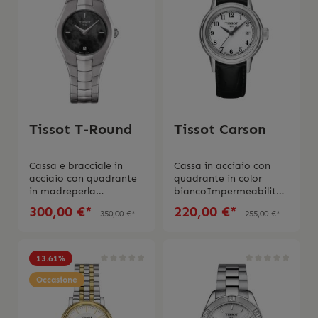
Made 2 anni di
garanzia
garanzia
internazionale
internazionale
Tissot T-Round
Tissot Carson
Cassa e bracciale in
Cassa in acciaio con
acciaio con quadrante
quadrante in color
in madreperla
biancoImpermeabilità
neraMovimento al
fino a 3 barVetro
300,00 €*
220,00 €*
350,00 €*
255,00 €*
quarzoVetro
ZaffiroTipologia di
zaffiroImpermeabilità
quadrante
5 barGaranzia di 2
arabiBracciale in pelle
anni
nera Movimento al
13.61
%
quarzo calibro
Occasione
803.112Swiss made 2
anni di
garanzia Scatola e