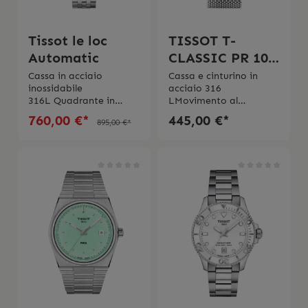
Tissot le loc
TISSOT T-
Automatic
CLASSIC PR 100
CHRONOGRAPH
Cassa in acciaio
Cassa e cinturino in
inossidabile
acciaio 316
316L Quadrante in
LMovimento al
madreperla e diamanti
quarzo Vetro in
760,00 €*
445,00 €*
895,00 €*
0.04
zaffiro Impermeabilitá
ctMovimento automati
10 bar (100 metri/330
co Riserva di carica
piedi)Swiss Made 2 anni
riserva di carica fino a
di garanzia
38 oreVetro zaffiro
antigraffioImpermeabil
itá 3 bar (30 metri/100
piedi)Swiss Made2 anni
di garanzia