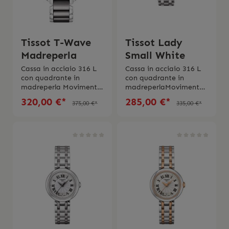
Tissot T-Wave
Tissot Lady
Madreperla
Small White
Cassa in acciaio 316 L
Cassa in acciaio 316 L
con quadrante in
con quadrante in
madreperla Movimento
madreperlaMovimento
al quarzoVetro in
al quarzo Chiusura a
320,00 €*
285,00 €*
375,00 €*
335,00 €*
zaffiro
farfalla con
antrigraffioImpermeab
pulsanti Vetro zaffiro
ilità fino a 3 bar (30
antigraffio Impermeab
metri)Fibbia con
ilitá fino a 5 bar (50
chiusura a farfalla con
metri/165 piedi) Swiss
pulsantiSwiss Made2
Made 2 anni di
anni di garanzia
garanzia