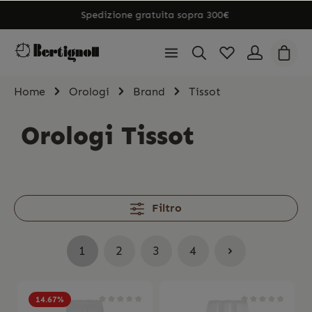
Spedizione gratuita sopra 300€
Home
Orologi
Brand
Tissot
Orologi Tissot
Filtro
1
2
3
4
14.67
%