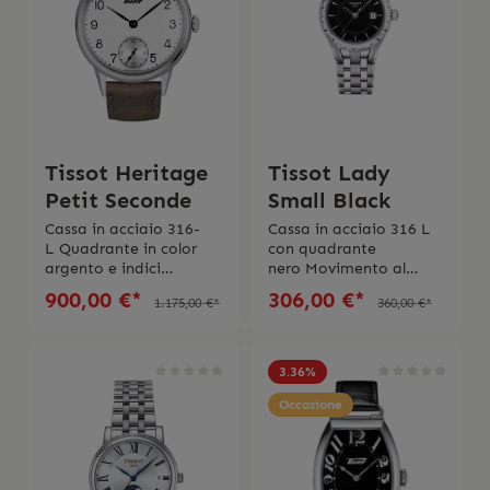
Tissot Heritage
Tissot Lady
Petit Seconde
Small Black
Cassa in acciaio 316-
Cassa in acciaio 316 L
L Quadrante in color
con quadrante
argento e indici
nero Movimento al
arabiMovimento
quarzoChiusura a
900,00 €*
306,00 €*
1.175,00 €*
360,00 €*
automaticoDimensioni
farfalla con
cassa 42
pulsanti Vetro zaffiro
mmImpermeabile fino
antigraffio Impermeabi
a 5 Bar (50 metri/165
litá fino a 5 bar (50
3.36
%
piedi)Cinturino in
metri/165 piedi) Swiss
pelleSwiss Made 2 anni
Made 2 anni di
Occasione
di garanzia
garanzia