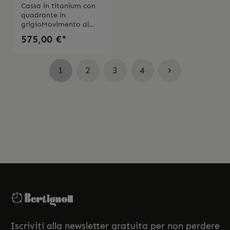
TITANIUM
Cassa in titanium con
quadrante in
grigioMovimento al
quarzoVetro zaffiro
575,00 €*
bombato
antigraffioImpermeabil
litá 10 bar (100
1
2
3
4
metri/330 piedi)Swiss
Made2 anni di
garanzia
Iscriviti alla newsletter gratuita per non perdere