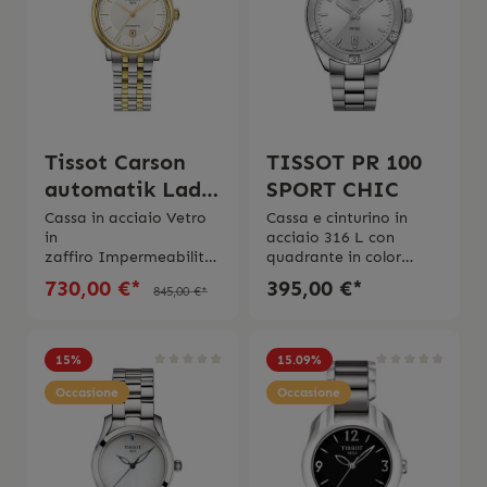
l’istruzione d’uso
originale incluse
Tissot Carson
TISSOT PR 100
automatik Lady
SPORT CHIC
Bicolor
Cassa in acciaio Vetro
Cassa e cinturino in
in
acciaio 316 L con
zaffiro Impermeabilitá
quadrante in color
di 5 Bar (50 metri/165
argentoMovimento al
730,00 €*
395,00 €*
845,00 €*
piedi) Cinturino in
Quarzo
acciaio bicolor con
ETA Impermeabilità
chiusura a farfalla con
fino a 10 bar (100
pulsantiGaranzia di 2
metri/330piedi)Vetro
15
%
15.09
%
anniSwiss Made
zaffiro
Occasione
antigraffio Fibbia con
Occasione
chiusura a farfalla con
pulsantiSwiss
Made L'orologio viene
spedito con la scatola