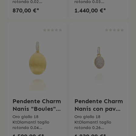
rotondo 0.02
rotondo 0.03
ct Purezza VSColore
ct Purezza VSColore
870,00 €*
1.440,00 €*
GTriplette di cristallo di
GTriplette di cristallo di
rocca, quarzo fagola e
rocca, lepidolite e
madreperla 1,75
madreperla Made in
ct Made in Italy
Italy
Pendente Charm
Pendente Charm
Nanis "Boules"
Nanis con pavé
grande
di diamanti
Oro giallo 18
Oro giallo 18
KtDiamanti taglio
KtDiamanti taglio
"Boules"
rotondo 0.04
rotondo 0.26
ct Purezza VSColore
ct Purezza VSColore