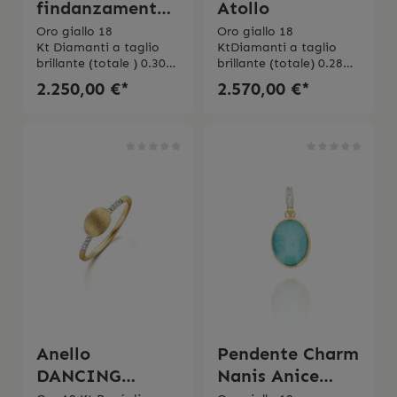
findanzamento
Atollo
NANIS
Oro giallo 18
Oro giallo 18
Kt Diamanti a taglio
KtDiamanti a taglio
DANCING
brillante (totale ) 0.30
brillante (totale) 0.28
ELITE
ct Purezza VSColore
ctMade in Italy
2.250,00 €*
2.570,00 €*
G Made in Italy
Anello
Pendente Charm
DANCING
Nanis Anice