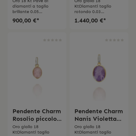
ÉLITE (baby)
"Boules"
Oro 18 Kt Pavé di
Oro giallo 18
diamanti a taglio
KtDiamanti taglio
brillante 0.05
rotondo 0.03
ct Purezza VSColore
ct Purezza VSColore
900,00 €*
1.440,00 €*
GMade in Italy L'anello
GAmazonite 4 ct Made
viene spedito con la
in Italy
scatola originale.
Pendente Charm
Pendente Charm
Rosolio piccolo
Nanis Violetta
"Boules"
"Boules"
Oro giallo 18
Oro giallo 18
KtDiamanti taglio
KtDiamanti taglio