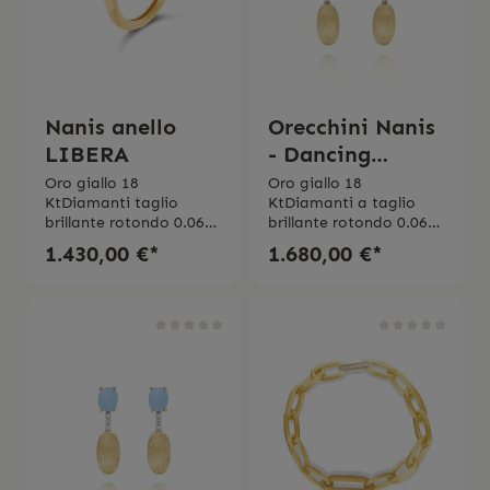
Nanis anello
Orecchini Nanis
LIBERA
- Dancing
London Blue
Oro giallo 18
Oro giallo 18
KtDiamanti taglio
KtDiamanti a taglio
brillante rotondo 0.065
brillante rotondo 0.06
ct Purezza VSColore GIl
ct Purezza VS Colore
1.430,00 €*
1.680,00 €*
prodotto viene spedito
GTOPAZIO BLU
con la scatola
LONDON Peso 0.80
originale.
CTGli orecchini vengono
spediti con la scatola
originale