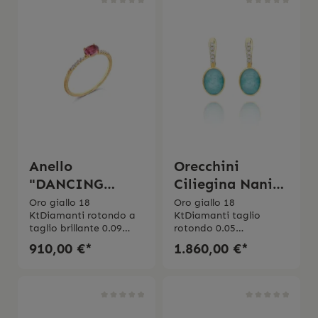
Anello
Orecchini
"DANCING
Ciliegina Nanis
TOURMALINES"
Anice "Boules"
Oro giallo 18
Oro giallo 18
KtDiamanti rotondo a
KtDiamanti taglio
piccoli
taglio brillante 0.09
rotondo 0.05
ctPurezza VSColore
ct Purezza VSColore
910,00 €*
1.860,00 €*
GTormalina Peso 1.50
GTriplette di cristallo di
ct
rocca,
amazzonite Made in
Italy