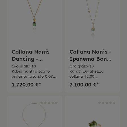
Collana Nanis
Collana Nanis -
Dancing -
Ipanema Bon
Tormalina
Bon
Oro giallo 18
Oro giallo 18
KtDiamanti a taglio
Karati Lunghezza
brillante rotondo 0.03
collana 42,00
ct Purezza VSColore
cmDiamanti taglio
1.720,00 €*
2.100,00 €*
GTormalina verde Peso
brillante rotondo 0.03
(totale): 1.50 CT
ct Purezza VSColore
GTopazio azzuro 5,09
ctLa collana viene
spedita con la scatola
originale.