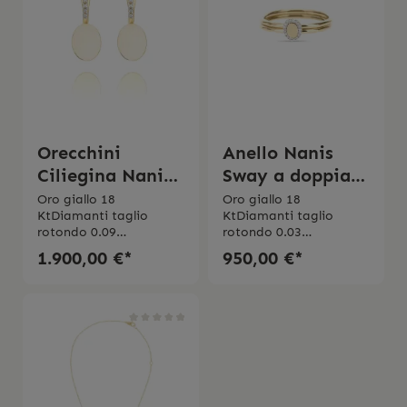
Orecchini
Anello Nanis
Ciliegina Nanis
Sway a doppia
Sway
fascia e
Oro giallo 18
Oro giallo 18
KtDiamanti taglio
KtDiamanti taglio
diamanti
rotondo 0.09
rotondo 0.03
ct Purezza VSColore
ct Purezza VSColore
1.900,00 €*
950,00 €*
GMade in Italy
GMade in Italy