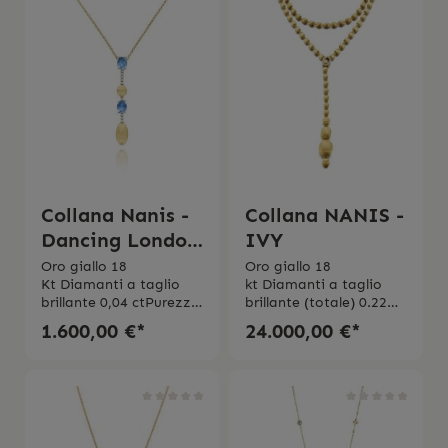
Collana Nanis -
Collana NANIS -
Dancing London
IVY
Blue
Oro giallo 18
Oro giallo 18
Kt Diamanti a taglio
kt Diamanti a taglio
brillante 0,04 ctPurezza
brillante (totale) 0.22
VSColore GTopazio Blu
ct Purezza VSColore
1.600,00 €*
24.000,00 €*
London 0,80 ct La
G Made in italy
collana viene spedita
con la scatola originale.