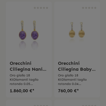
Orecchini
Orecchini
Ciliegina Nanis
Ciliegina Baby
Violetta
Nanis
Oro giallo 18
Oro giallo 18
KtDiamanti taglio
KtDiamanti taglio
"Boules"
rotondo 0.05
rotondo 0.04
ct Purezza VSColore
ct Purezza VSColore
1.860,00 €*
760,00 €*
GTriplette di cristallo di
GMade in Italy
rocca, lepidolite e
madreperla Made in
Italy