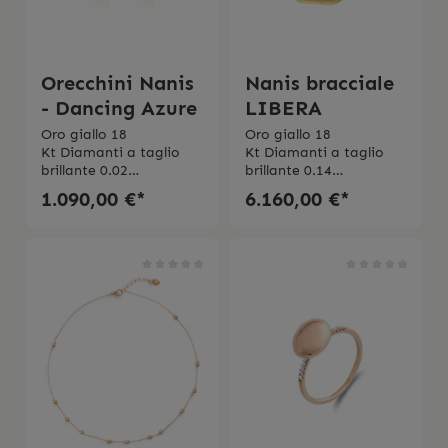
Orecchini Nanis
Nanis bracciale
- Dancing Azure
LIBERA
Oro giallo 18
Oro giallo 18
Kt Diamanti a taglio
Kt Diamanti a taglio
brillante 0.02
brillante 0.14
ct Purezza VSColore
ct Purezza VSColore
1.090,00 €*
6.160,00 €*
GAquamarina milky
GMade in Italy Il
0,73 ct Made in Italy Gli
gioiello viene spedito
orecchini vengono
con la scatola originale.
spediti con la scatola
originale.