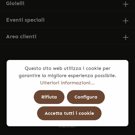
Gioielli
Eventi speciali
Area clienti
Questo sito web utilizza i cookie per
garantire la migliore esperienza possibile.
Ulteriori informazioni...
* Tutti i prezzi sono comprensivi di IVA più
Rifiuta
Configura
spese di spedizione
ed eventuali spese di consegna, se non
diversamente indicato.
Accetta tutti i cookie
Le foto dei prodotti potrebbero presentare lievi differenze
di colore rispetto all’articolo reale, dovute a illuminazione e
monitor.