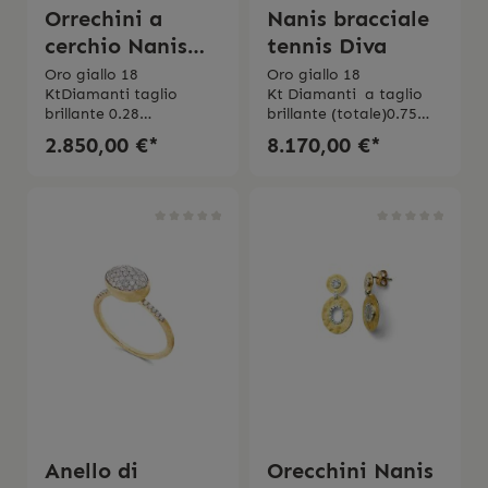
Orrechini a
Nanis bracciale
cerchio Nanis
tennis Diva
Diva medi
Oro giallo 18
Oro giallo 18
KtDiamanti taglio
Kt Diamanti a taglio
brillante 0.28
brillante (totale)0.75
ct Purezza VSColore
ct Purezza VSColore
2.850,00 €*
8.170,00 €*
GMade in Italy
GMade in Italy
Anello di
Orecchini Nanis