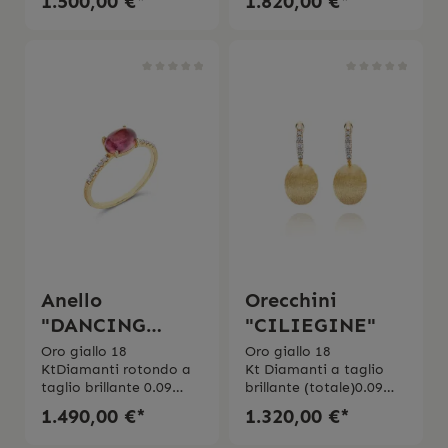
1.500,00 €*
1.820,00 €*
GMade in Italy
GMade in Italy
Anello
Orecchini
"DANCING
"CILIEGINE"
TOURMALINES"
Oro giallo 18
Oro giallo 18
KtDiamanti rotondo a
Kt Diamanti a taglio
taglio brillante 0.09
brillante (totale)0.09
ctPurezza VSColore
ct Purezza VSColore
1.490,00 €*
1.320,00 €*
GTormalina Peso 1.50
GMade in Italy
ct