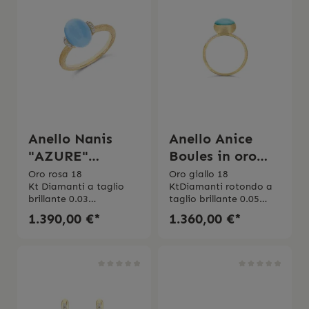
Anello Nanis
Anello Anice
"AZURE"
Boules in oro
(medio)
giallo
Oro rosa 18
Oro giallo 18
Kt Diamanti a taglio
KtDiamanti rotondo a
brillante 0.03
taglio brillante 0.05
ct Purezza VSColore
ctPurezza VSColore
1.390,00 €*
1.360,00 €*
GAquamarina
GAmazzonite Peso 1.75
Milk Made in
ct
Italy L'anello viene
spedito con la scatola
originale.