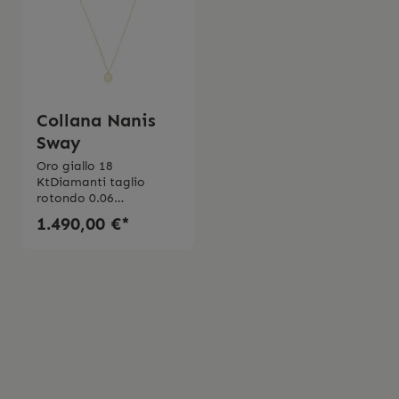
Collana Nanis
Sway
Oro giallo 18
KtDiamanti taglio
rotondo 0.06
ct Purezza VSColore
1.490,00 €*
GMade in Italy