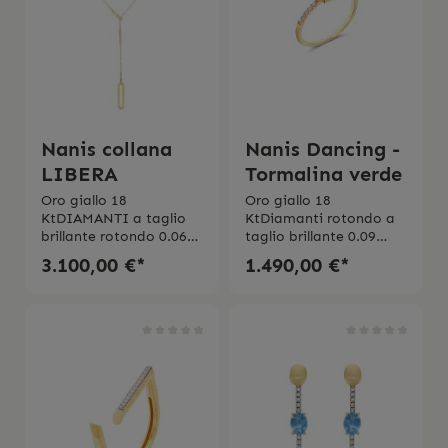
Nanis collana
Nanis Dancing -
LIBERA
Tormalina verde
Oro giallo 18
Oro giallo 18
KtDIAMANTI a taglio
KtDiamanti rotondo a
brillante rotondo 0.06
taglio brillante 0.09
CTPurezza VSColore GIl
ctPurezza VSColore
3.100,00 €*
1.490,00 €*
gioiello viene spedito
GTormalina verde Peso
con la scatola originale.
1.50 ct