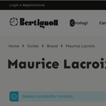
Login
o
Registrazione
Home
Orologi
Car
Home
Outlet
Brand
Maurice Lacroix
Maurice Lacroi
Nessun prodotto trovato.