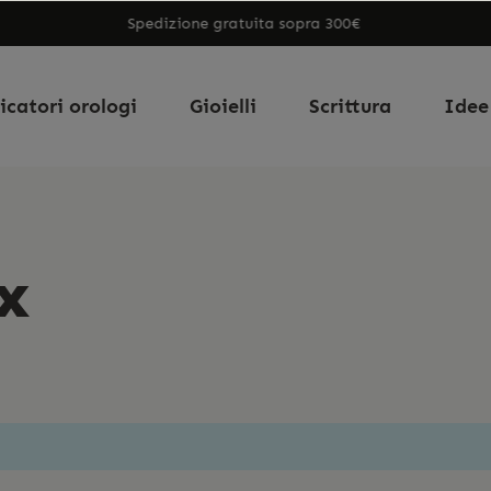
Spedizione gratuita sopra 300€
icatori orologi
Gioielli
Scrittura
Idee
x