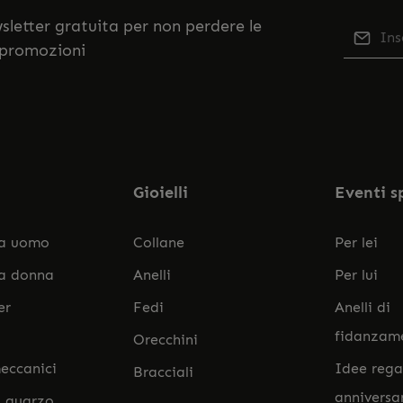
ewsletter gratuita per non perdere le
Indiriz
 promozioni
Qu
Selezi
No
nostr
accett
Gioielli
Eventi s
da uomo
Collane
Per lei
da donna
Anelli
Per lui
er
Fedi
Anelli di
fidanzam
Orecchini
eccanici
Idee rega
Bracciali
anniversa
l quarzo