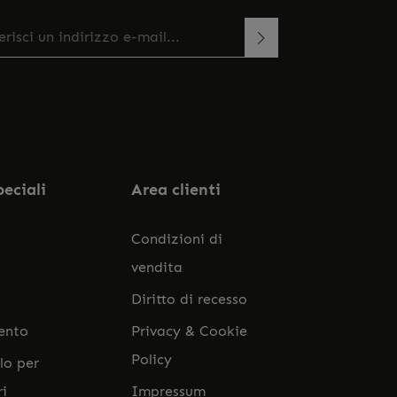
zo e-mail*
esto sito è protetto da reCAPTCHA e si applicano le
onando continua confermi di aver letto la
rme sulla privacy e
di Google
Termini di servizio
.
a
informativa sulla protezione dei dati
e di aver
ato i nostri
termini e condizioni generali
.
peciali
Area clienti
Condizioni di
vendita
Diritto di recesso
ento
Privacy & Cookie
Policy
lo per
ri
Impressum