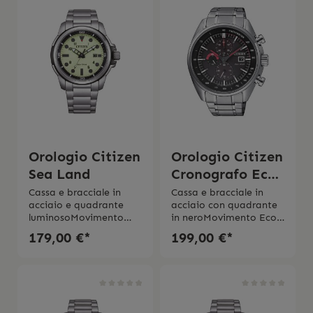
pelle Impermeabilitá 5
luce Riserva di carica
bar 2 anni di garanzia
fino a 270
giorni Cronogafo fino a
60
minutiImpermeabilitá
10 bar
Orologio Citizen
Orologio Citizen
Sea Land
Cronografo Eco
Drive
Cassa e bracciale in
Cassa e bracciale in
acciaio e quadrante
acciaio con quadrante
luminosoMovimento
in neroMovimento Eco
Eco Drive Diametro
Drive a carica
179,00 €*
199,00 €*
cassa 44 mm Vetro
luce Riserva di carica
mineraleImpermeabilit
270 giorniDiametro
á 10 bar 2 anni di
cassa 44 mm Vetro
garanzia
minerale Funzione
cronografo e
data Impermeabilitá