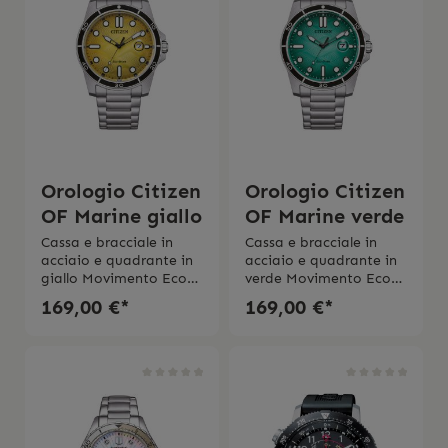
10 bar 2 anni di
garanzia
Orologio Citizen
Orologio Citizen
OF Marine giallo
OF Marine verde
Cassa e bracciale in
Cassa e bracciale in
acciaio e quadrante in
acciaio e quadrante in
giallo Movimento Eco
verde Movimento Eco
Drive a carica
Drive a carica
169,00 €*
169,00 €*
luce Diametro cassa 41
luce Diametro cassa 41
mmVetro
mmVetro
minerale Impermeabilit
minerale Impermeabilit
á 10 bar 2 anni di
á 10 bar 2 anni di
garanzia
garanzia