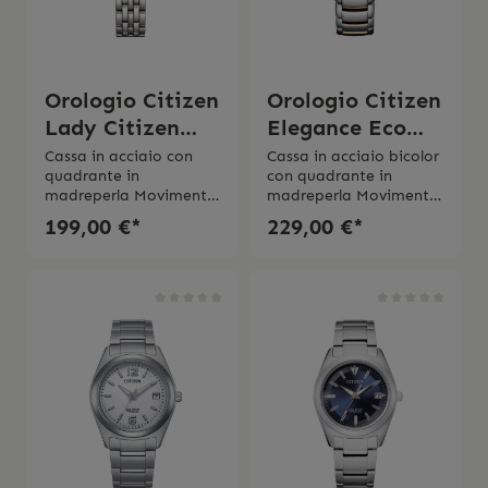
Orologio Citizen
Orologio Citizen
Lady Citizen
Elegance Eco
L/EM0990-81Y
Drive
Cassa in acciaio con
Cassa in acciaio bicolor
quadrante in
con quadrante in
madreperla Movimento
madreperla Movimento
al quarzo Eco Drive a
al quarzo Eco Drive a
199,00 €*
229,00 €*
carica luce Riserva di
carica luce Riserva di
carica 6 mesiDiametro
carica 6 mesiDiametro
cassa 28 mm Vetro
cassa 31 mm Vetro
zaffiro Impermeabilitá
zaffiro Impermeabilitá
5 bar 2 anni di
5 bar 2 anni di
garanzia
garanzia