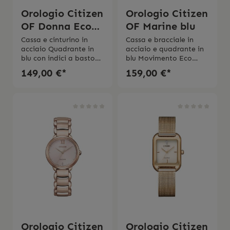
Orologio Citizen
Orologio Citizen
OF Donna Eco
OF Marine blu
Drive
Cassa e cinturino in
Cassa e bracciale in
acciaio Quadrante in
acciaio e quadrante in
blu con indici a bastone
blu Movimento Eco
e numeri
Drive a carica
149,00 €*
159,00 €*
arabi Movimento al
luce Diametro cassa 41
quarzo Eco
mmVetro
Drive Riserva di carica 6
minerale Impermeabilit
mesi Vetro
á 10 bar 2 anni di
mineraleDimensioni
garanzia
cassa 31
mm Impermeabilitá 5
bar2 anni di garanzia
Orologio Citizen
Orologio Citizen