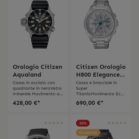
Orologio Citizen
Citizen Orologio
Aqualand
H800 Elegance
Titanio
Cassa in acciaio con
Cassa e bracciale in
quadrante in neroVetro
Super
Radiocontrollat
minerale Movimento al
TitanioMovimento Eco
o
quarzo C520Funzioni
Drive a carica
428,00 €*
690,00 €*
calendario,
luce Riserva di carica di
cronografo,suoneria All
10 mesiVetro
armi di
zaffiro Impermeabilitá
immersione Cinturino in
10 barDiametro cassa
20
%
poliuretano Impermea
44 mm2 anni di
bililtá 20 bar 2 anni di
garanzia L’orologio
Occasione
garanzia Scatola e
viene spedito con la