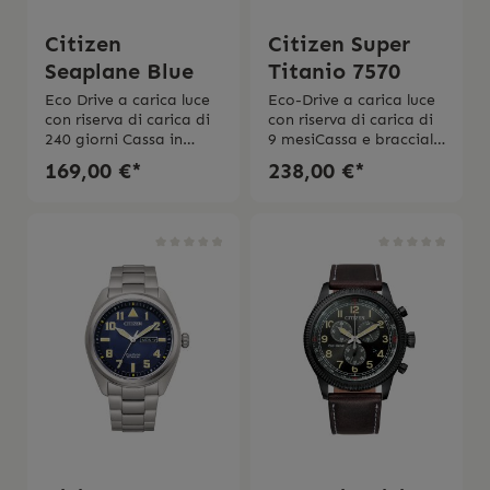
Citizen
Citizen Super
Seaplane Blue
Titanio 7570
Eco Drive a carica luce
Eco-Drive a carica luce
con riserva di carica di
con riserva di carica di
240 giorni Cassa in
9 mesiCassa e bracciale
acciaio con fondo
in Super
169,00 €*
238,00 €*
serrato a vite e corona
TitanioFondello serrato
protetta a ore
a viteVetro
1.30 Ghiera in
zaffiroImpermabiltá 10
alluminio Diametro
bar Bracciale con
cassa 44 mm Bracciale
chiusura di
in
sicurezza Diametro
acciaio Impermeabilità
cassa 42 mmScatola e
10 bar 2 Jahre Garantie
l’istruzione d’uso
L’orologio viene
originale incluse
spedito con la scatola
originale, e l’istruzione
d’uso originale.