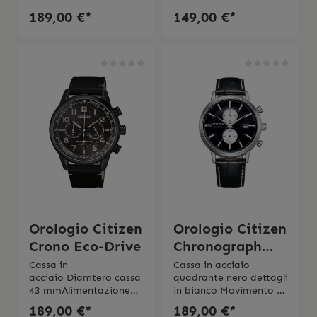
GouillochèFondello a
trasparente Diametro
189,00 €*
149,00 €*
vite
cassa 42
trasparente Diametro
mmMovimento
cassa 40
automaticoCinturino in
mmMovimento
pelle Impermeabilitá 10
automaticoCinturino in
bar 2 anni di
pelle Impermeabilitá 5
garanzia Scatola e
bar 2 anni di
istruzioni d'uso originali
garanzia Scatola e
Citizen
istruzioni d'uso originali
Citizen
Orologio Citizen
Orologio Citizen
Crono Eco-Drive
Chronograph
Classic
Cassa in
Cassa in acciaio
acciaio Diamtero cassa
quadrante nero dettagli
43 mmAlimentazione
in bianco Movimento al
Eco-Drive a carica luce
quarzo Eco
189,00 €*
189,00 €*
infinita Riserva di carica
Drive Riserva di carica 6