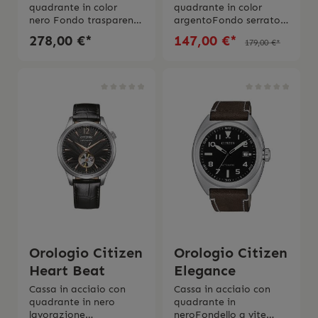
quadrante in color
quadrante in color
nero Fondo trasparente
argentoFondo serrato
rotore a
a vite con oblò
278,00 €*
147,00 €*
179,00 €*
vista Movimento
trasparente Rotore a
automatico Diametro
vista Diametro cassa 42
cassa 40 mmVetro
mmMovimento
zaffiro Cinturino in
automatico calibro
pelle Impermeabilitá 5
8210Cinturino in
bar 2 anni di
pelle Impermeabilitá 10
garanzia Scatola e
bar 2 anni di
istruzioni d'uso originali
garanzia Scatola e
Citizen
istruzioni d'uso originali
Citizen
Orologio Citizen
Orologio Citizen
Heart Beat
Elegance
Cassa in acciaio con
Cassa in acciaio con
quadrante in nero
quadrante in
lavorazione
neroFondello a vite