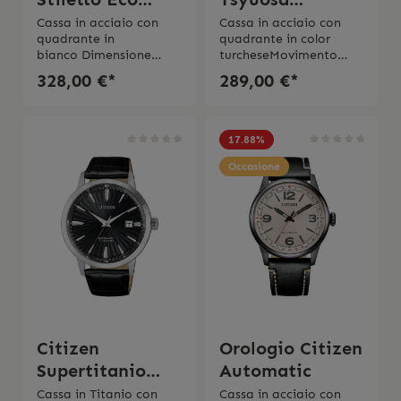
Drive
Automatic
Cassa in acciaio con
Cassa in acciaio con
quadrante in
quadrante in color
bianco Dimensione
turcheseMovimento
cassa 39 mm Eco-Drive
automatico
328,00 €*
289,00 €*
a carica luce con riserva
Solotempo Riserva di
di carica di
carica fino a 40
6mesiBracciale in
ore Vetro
acciaio Vetro
zaffiro Bracciale in
17.88
%
minerale Impermabilitá
acciaioImpermeabilitá
4 bar 2 anni di
5 bar2 anni di
Occasione
garanzia
garanzia Scatola e
istruzioni d'uso
originali
Citizen
Orologio Citizen
Supertitanio
Automatic
Automatico
Cassa in Titanio con
Cassa in acciaio con