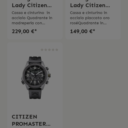
Lady Citizen
Lady Citizen
diamante
diamante
Cassa e cinturino in
Cassa e cinturino in
acciaio Quadrante in
acciaio placcato oro
madreperla con
roséQuadrante in
diamante Movimento al
madreperla con 2
229,00 €*
149,00 €*
quarzo Eco Drive a
cristalli Movimento al
carica luce Riserva di
quarzo Eco Drive a
carica 6 mesiDiametro
carica luce Riserva di
cassa 26 mm Vetro
carica 6 mesiDiametro
zaffiro Impermeabilitá
cassa 26 mm Vetro
5 bar 2 anni di
minerale Impermeabilit
garanzia
á 3 bar 2 anni di
garanzia
CITIZEN
PROMASTER