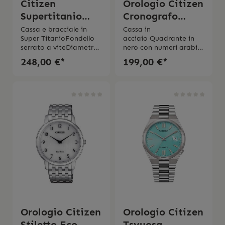
Citizen
Orologio Citizen
Supertitanio
Cronografo
8561 blue
Aviator
Cassa e bracciale in
Cassa in
Super TitanioFondello
acciaio Quadrante in
serrato a viteDiametro
nero con numeri arabi
cassa 42 mmEco-Drive
indici in giallo Eco-Drive
248,00 €*
199,00 €*
a carica luce con riserva
a carica luce con riserva
di carica di 9 mesiVetro
di carica di 9
in
mesiBracciale in pelle
zaffiroImpermeabilitá
con chiusura in
10 bar Scatola e
ardiglioneVetro
l’istruzione d’uso
minerale Impermabilitá
originale incluse
10 bar Diametro cassa
42 mm2 anni di
garanzia
Orologio Citizen
Orologio Citizen
Stiletto Eco
Tsyuosa