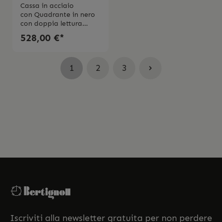
LAND JV1007-
Cassa in acciaio
con Quadrante in nero
07E
con doppia lettura
analogico e
528,00 €*
digitaleMovimento Eco
Drive calibro
analogioco/digitale Ris
1
2
3
erva di carica 12
mesiDiametro cassa 43
mm Vetro
zaffiroCinturino in
poliuretano
Impermeabilitá 20
bar 2 anni di garanzia
Iscriviti alla newsletter gratuita per non perdere