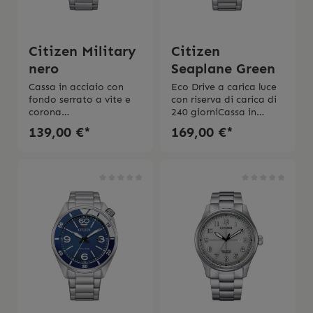
Citizen Military
Citizen
nero
Seaplane Green
Cassa in acciaio con
Eco Drive a carica luce
fondo serrato a vite e
con riserva di carica di
corona
240 giorniCassa in
protettaBracciale in
acciaio con fondo
139,00 €*
169,00 €*
acciaioEco Drive a
serrato a vite e corona
carica luce con riserva
protetta a ore
di carica di 240
1.30Ghiera in alluminio
giorniDiametro cassa
Diametro cassa 44
44 mmImpermeabilitá
mmBracciale in
10 bar2 anni di
acciaioImpermeabilità
garanzia L’orologio
10 bar2 Jahre
viene spedito con la
Garantie L’orologio
scatola e l’istruzione
viene spedito con la
d’uso originale.
scatola e l’istruzione
d’uso originale.