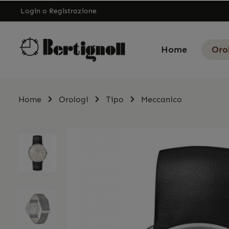
Login
o
Registrazione
Home
Oro
Home
Orologi
Tipo
Meccanico