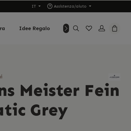
IT
Assistenza/aiuto
ura
Idee Regalo
Outlet
Chi siamo
i
ns Meister Fein
tic Grey