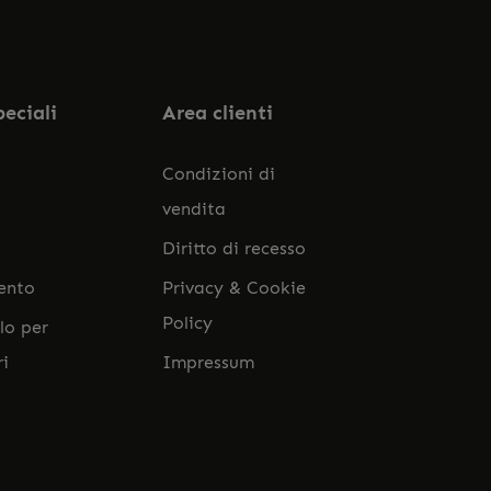
ato i nostri
termini e condizioni generali
.
peciali
Area clienti
Condizioni di
vendita
Diritto di recesso
ento
Privacy & Cookie
Policy
lo per
ri
Impressum