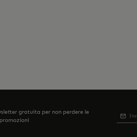
ewsletter gratuita per non perdere le
Indiriz
 promozioni
Qu
Selezi
No
nostr