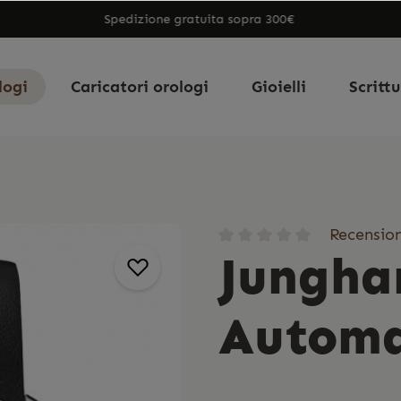
Spedizione gratuita sopra 300€
logi
Caricatori orologi
Gioielli
Scritt
Recension
Jungha
Automa