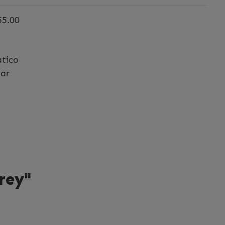
55.00
tico
bar
rey"