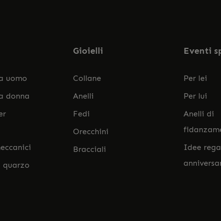
accett
Gioielli
Eventi s
da uomo
Collane
Per lei
da donna
Anelli
Per lui
er
Fedi
Anelli di
fidanzam
Orecchini
eccanici
Idee rega
Bracciali
anniversa
l quarzo