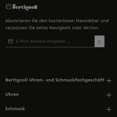
Abonnieren Sie den kostenlosen Newsletter und
verpassen Sie keine Neuigkeit oder Aktion.
E-Mail-Adresse*
Diese Seite ist durch reCAPTCHA geschützt und es gelten
Ich habe die
Datenschutzbestimmungen
zur
die
Datenschutzrichtlinie
und
Nutzungsbedingungen
.
Kenntnis genommen und die
AGB
gelesen und bin
mit ihnen einverstanden.
Bertignoll Uhren- und Schmuckfachgeschäft
Uhren
Schmuck