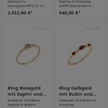
Diamant in
Saphire in Marquise
Smaragdschliff
Bertignoll
Smaragdschliff 0.52 ct
Schliff Diamanten in
Bertignoll
GIA ZertifikatPavé
Brillantschliff
2.552,00 €*
940,00 €*
Diamanten 0.11 ct
Ring Roségold
Ring Gelbgold
mit Saphir und
mit Rubin und
Diamanten
Diamanten
Roségold 18 KtRosa
Gelbgold 18 KtRubin in
Saphire in Brillant
Marquise
Bertignoll
Bertignoll