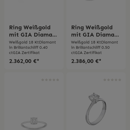
Ring Weißgold
Ring Weißgold
mit GIA Diamant
mit GIA Diamant
Bertignoll
Bertignoll 0,50 ct
Weißgold 18 KtDiamant
Weißgold 18 KtDiamant
in Brillantschliff 0.40
in Brillantschliff 0.50
ctGIA Zertifikat
ctGIA Zertifikat
2.362,00 €*
2.386,00 €*