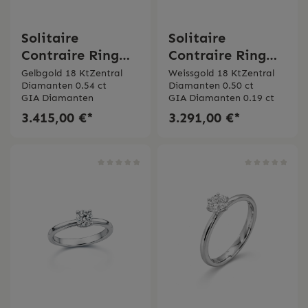
Solitaire
Solitaire
Contraire Ring
Contraire Ring
aus Gelbgold mit
aus Weißgold mit
Gelbgold 18 KtZentral
Weissgold 18 KtZentral
Diamanten 0.54 ct
Diamanten 0.50 ct
GIA-
GIA-
GIA Diamanten
GIA Diamanten 0.19 ct
zertifiziertem
zertifiziertem
3.415,00 €*
3.291,00 €*
Zentraldiamante
Zentraldiamante
n
n