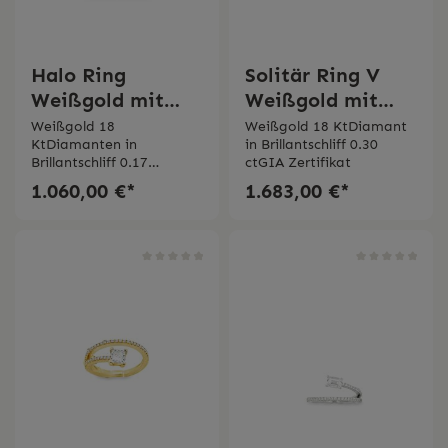
Halo Ring
Solitär Ring V
Weißgold mit
Weißgold mit
Diamanten
GIA Diamant
Weißgold 18
Weißgold 18 KtDiamant
KtDiamanten in
in Brillantschliff 0.30
Bertignoll
Bertignoll
Brillantschliff 0.17
ctGIA Zertifikat
ctFarbe FReinheit SI
1.060,00 €*
1.683,00 €*