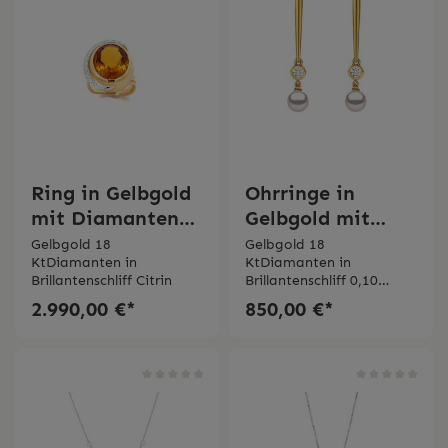
Ring in Gelbgold
Ohrringe in
mit Diamanten
Gelbgold mit
und Citrin
Süßwasser Perle
Gelbgold 18
Gelbgold 18
KtDiamanten in
KtDiamanten in
und Diamant
Brillantenschliff Citrin
Brillantenschliff 0,10
ct Süßwasser Perle
2.990,00 €*
850,00 €*