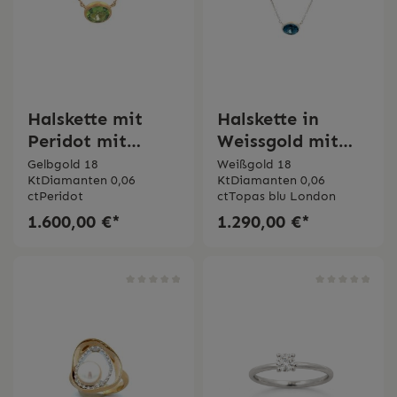
Halskette mit
Halskette in
Peridot mit
Weissgold mit
Diamanten
Topas blu London
Gelbgold 18
Weißgold 18
KtDiamanten 0,06
KtDiamanten 0,06
Bertignoll
mit Diamanten
ctPeridot
ctTopas blu London
Bertignoll
1.600,00 €*
1.290,00 €*