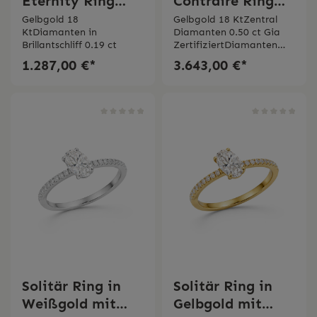
Eternity Ring
Contraire Ring
Gelbgold mit
aus Gelbgold mit
Gelbgold 18
Gelbgold 18 KtZentral
KtDiamanten in
Diamanten 0.50 ct Gia
Diamanten 0.19
GIA
Brillantschliff 0.19 ct
ZertifiziertDiamanten
ct Bertignoll
Zentraldiamante
0.11 ct
1.287,00 €*
3.643,00 €*
n
Solitär Ring in
Solitär Ring in
Weißgold mit
Gelbgold mit