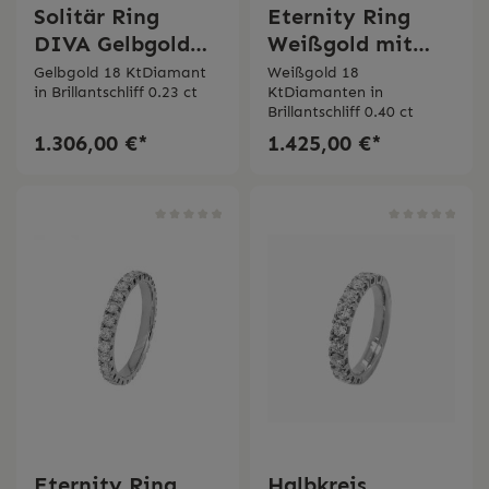
Solitär Ring
Eternity Ring
DIVA Gelbgold
Weißgold mit
mit Diamant
Diamanten
Gelbgold 18 KtDiamant
Weißgold 18
in Brillantschliff 0.23 ct
KtDiamanten in
Bertignoll
Bertignoll
Brillantschliff 0.40 ct
1.306,00 €*
1.425,00 €*
Eternity Ring
Halbkreis