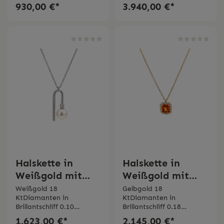
Zertifikat
930,00 €*
3.940,00 €*
Halskette in
Halskette in
Weißgold mit
Weißgold mit
Diamanten und
Diamanten und
Weißgold 18
Gelbgold 18
KtDiamanten in
KtDiamanten in
Akoya Perle
Akoya Perle
Brillantschliff 0.10
Brillantschliff 0.18
Bertignoll
Bertignoll
ctAkoya Perle
ctOranger Saphir
1.623,00 €*
2.145,00 €*