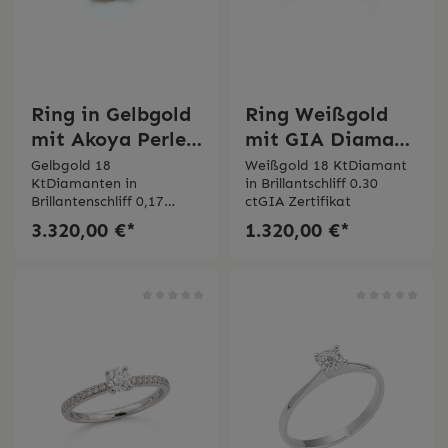
Ring in Gelbgold
Ring Weißgold
mit Akoya Perle
mit GIA Diamant
und Diamanten
Bertignoll
Gelbgold 18
Weißgold 18 KtDiamant
KtDiamanten in
in Brillantschliff 0.30
Brillantenschliff 0,17
ctGIA Zertifikat
ct Akoya Perle
3.320,00 €*
1.320,00 €*