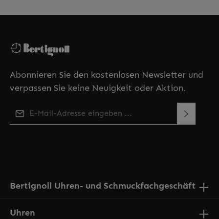
Abonnieren Sie den kostenlosen Newsletter und
verpassen Sie keine Neuigkeit oder Aktion.
E-Mail-Adresse*
Diese Seite ist durch reCAPTCHA geschützt und es gelten
Ich habe die
Datenschutzbestimmungen
zur
die
Datenschutzrichtlinie
und
Nutzungsbedingungen
.
Kenntnis genommen und die
AGB
gelesen und bin
mit ihnen einverstanden.
Bertignoll Uhren- und Schmuckfachgeschäft
Uhren