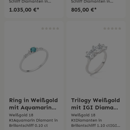
Schliff Diamanten in
Schliff Diamanten in
Brillantschliff 0,10 ct
Brillantschliff 0,23 ct
1.035,00 €*
805,00 €*
Ring in Weißgold
Trilogy Weißgold
mit Aquamarin
mit IGI Diamant
und Diamanten
Bertignoll
Weißgold 18
Weißgold 18
KtAquamarin Diamant in
KtDiamanten in
Bertignoll
Brillantschliff 0.10 ct
Brillantschliff 1.10 ctIGI