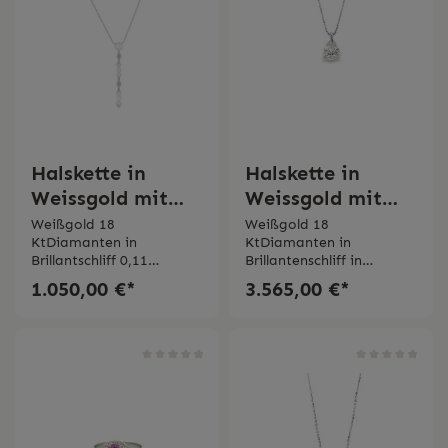
Halskette in
Halskette in
Weissgold mit
Weissgold mit
Akoya Perle
Diamant
Weißgold 18
Weißgold 18
KtDiamanten in
KtDiamanten in
Anhänger
Brillantschliff 0,11
Brillantenschliff in
ct Süßwasser Perle
Tropfenform 0,70
1.050,00 €*
3.565,00 €*
ct Farbe FReinheit
VSMade in Italy