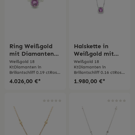
Ring Weißgold
Halskette in
mit Diamanten
Weißgold mit
und Rosa Saphir
Diamanten und
Weißgold 18
Weißgold 18
KtDiamanten in
KtDiamanten in
Rosa Saphir
Brillantschliff 0.19 ctRosa
Brillantschliff 0.16 ctRosa
Saphir
Saphir
4.026,00 €*
1.980,00 €*