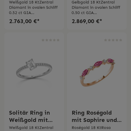
ovalen GIA
ovalen GIA
Weißgold 18 KtZentral
Gelbgold 18 KtZentral
Diamant in ovalen Schliff
Diamant in ovalen Schliff
Diamant
Diamant
0.52 ct GIA
0.50 ct GIA
Bertignoll
Bertignoll
ZertifikatPavé
ZertifikatPavé
2.763,00 €*
2.869,00 €*
Diamanten 0.11 ct
Diamanten 0.12 ct
Solitär Ring in
Ring Roségold
Weißgold mit
mit Saphire und
GIA Diamant
Diamanten
Weißgold 18 KtZentral
Roségold 18 KtRosa