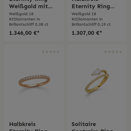
Weißgold mit
Eternity Ring
Diamanten 0.38
Weißgold mit
Weißgold 18
Weißgold 18
KtDiamanten in
KtDiamanten in
ct Bertignoll
Diamanten 0.19
Brillantschliff 0.38 ct
Brillantschliff 0.19 ct
ct Bertignoll
1.346,00 €*
1.307,00 €*
Halbkreis
Solitaire