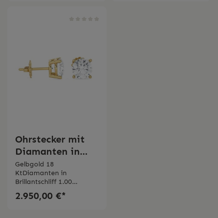
Ohrstecker mit
Diamanten in
Gelbgold
Gelbgold 18
KtDiamanten in
Bertignoll
Brillantschliff 1.00
ct Diamanten IGI
2.950,00 €*
Zertifiziert