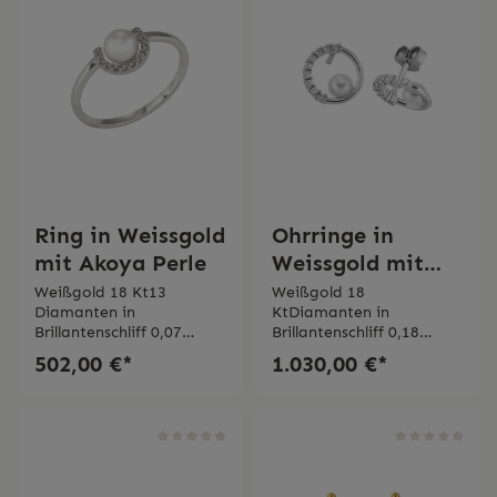
Ring in Weissgold
Ohrringe in
mit Akoya Perle
Weissgold mit
Akoya Perle
Weißgold 18 Kt13
Weißgold 18
Diamanten in
KtDiamanten in
Brillantenschliff 0,07
Brillantenschliff 0,18
ct Akoya Perle
ct Akoya Perle
502,00 €*
1.030,00 €*