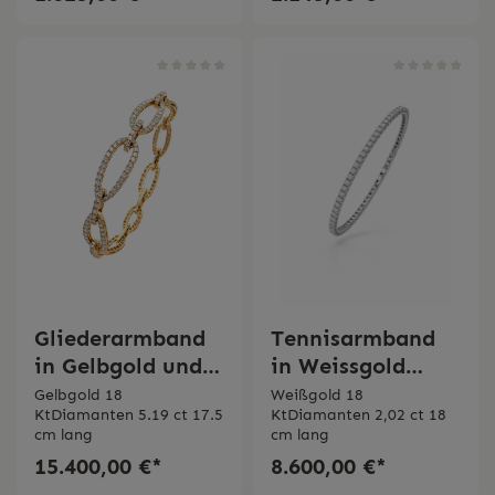
Gliederarmband
Tennisarmband
in Gelbgold und
in Weissgold
Diamanten
Bertignoll
Gelbgold 18
Weißgold 18
KtDiamanten 5.19 ct 17.5
KtDiamanten 2,02 ct 18
Bertignoll
cm lang
cm lang
15.400,00 €*
8.600,00 €*