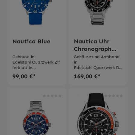
Nautica Blue
Nautica Uhr
Chronograph
A16656G
Gehäuse in
Gehäuse und Armband
Edelstahl Quarzwerk Zif
in
ferblatt in
Edelstahl Quarzwerk Du
blau Durchmesser
rchmesser Gehäuse 45
99,00 €*
169,00 €*
Gehäuse 44mmBlaues
mmZifferblatt in
SilikonarmbandWasserd
schwarz Chronograph
ichtigkeit 10 bar 2 Jahre
und
Garantie
TachimeterDatumsanze
ige Wasserdichtigkeit
10 Bar 2 Jahr Garantie