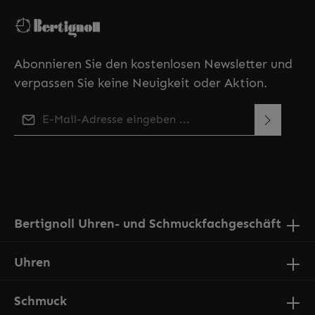
Abonnieren Sie den kostenlosen Newsletter und
verpassen Sie keine Neuigkeit oder Aktion.
E-Mail-Adresse*
Diese Seite ist durch reCAPTCHA geschützt und es gelten
Ich habe die
Datenschutzbestimmungen
zur
die
Datenschutzrichtlinie
und
Nutzungsbedingungen
.
Kenntnis genommen und die
AGB
gelesen und bin
mit ihnen einverstanden.
Bertignoll Uhren- und Schmuckfachgeschäft
Uhren
Schmuck