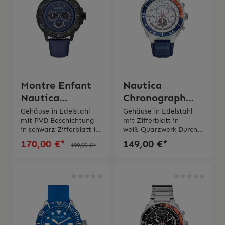
Montre Enfant
Nautica
Nautica
Chronograph
A18644G
NST 700 Orange
Gehäuse in Edelstahl
Gehäuse in Edelstahl
mit PVD Beschichtung
mit Zifferblatt in
in schwarz Zifferblatt in
weiß Quarzwerk Durchm
blau QuarzwerkMineralg
esser Gehäuse 44
170,00 €*
149,00 €*
199,00 €*
las LederarmbandGehä
mmChronograph,
usedurchmesser 46
TachimeterDatumsanze
mmWasserdichtigkeit
ige Blaues
10 bar 2 Jahre Garantie
Lederarmband mit
Krokodildruck2 Jahre
Garantie