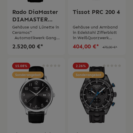
Made Die Uhr wird mit
Schachtel und originaler
Rado DiaMaster
Tissot PRC 200 4
Bedienungsanleitung
geliefert
DIAMASTER
THINLINE
Gehäuse und Lünette in
Gehäuse und Armband
Ceramos™
in Edelstahl Zifferblatt
AUTOMATIC
Automatikwerk Gangre
in WeißQuarzwerk
serve bis 64
Kaliber
2.520,00 €*
404,00 €*
475,00 €*
StundenWasserdichtigk
G10.211Wasserdichtigk
eit bis 5 bar (50
eit bis 20
m)Saphirglas mit
barSaphirglasSwiss
Antireflektionsbeschicht
Made 2 Jahre
15.08
%
2.26
%
ungSwiss Made 5 Jahre
Garantie Die Uhr wird
Garantie
Sonderangebot
mit Schachtel und
Sonderangebot
originaler
Bedienungsanleitung
geliefert