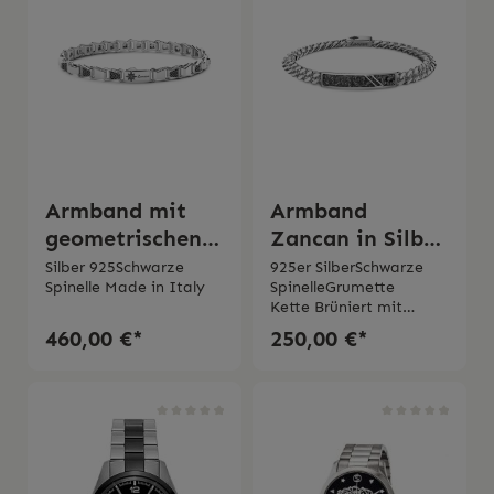
und originaler
Ø 38 mmSwiss
Bedienungsanleitung
Madeinternationale
geliefert
Garantie von zwei
Jahren
Armband mit
Armband
geometrischen
Zancan in Silber
Glieder Zancan
Grumette mit
Silber 925Schwarze
925er SilberSchwarze
Spinelle Made in Italy
SpinelleGrumette
in Silber mit
schwarzen
Kette Brüniert mit
schwarzen
Steinen
schwarzer Rhodinierung
460,00 €*
250,00 €*
Steinen