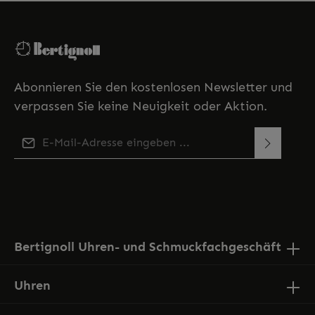
Abonnieren Sie den kostenlosen Newsletter und
verpassen Sie keine Neuigkeit oder Aktion.
E-Mail-Adresse*
Diese Seite ist durch reCAPTCHA geschützt und es gelten
Ich habe die
Datenschutzbestimmungen
zur
die
Datenschutzrichtlinie
und
Nutzungsbedingungen
.
Kenntnis genommen und die
AGB
gelesen und bin
mit ihnen einverstanden.
Bertignoll Uhren- und Schmuckfachgeschäft
Uhren