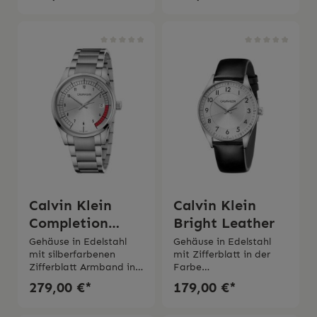
Stoppuhr Armband in
it bis zu 3 bar2 Jahre
Edelstahl 2 Jahre
Garantie Die Uhr wird
Garantie Die Uhr wird
mit Schachtel und
mit Schachtel und
originaler
originaler
Bedienungsanleitung
Bedienungsanleitung
geliefert
geliefert.
Calvin Klein
Calvin Klein
Completion
Bright Leather
Steel
Gehäuse in Edelstahl
Gehäuse in Edelstahl
mit silberfarbenen
mit Zifferblatt in der
Zifferblatt Armband in
Farbe
Edelstahl Quarzwerk Wa
Silber Durchmesser
279,00 €*
179,00 €*
sserdichtigkeit 3
Gehäuse ø 40,00
bar Saphirglas 2 Jahre
mm MineralglasLederb