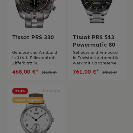
Tissot PRS 330
Tissot PRS 513
Powermatic 80
Gehäuse und Armband
Gehäuse und Armband
in 316-L Edlestahl mit
in Edelstahl Automatik
Zifferblatt in
Werk mit Gangreserve
AnthrazitQuarzwerkKra
von ca 80
468,00 €*
761,00 €*
550,00 €*
895,00 €*
tzfestes
StundenKratzfestes
SaphirglasWasserdichte
SaphirglasWasserdichte
10 Bar (100 meter/330
bis 10 Bar (100
Fuß)Swiss Made 2 Jahre
meter/330 Fuß)Swiss
23.4
%
internationale Garantie
Made2 Jahre
Sonderangebot
internationale Garantie