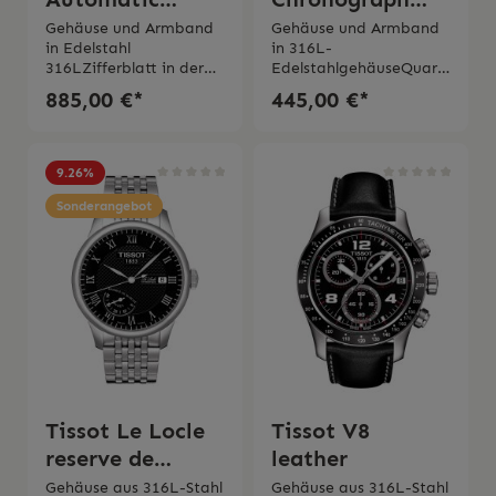
Chronograph
Blue
Gehäuse und Armband
Gehäuse und Armband
in Edelstahl
in 316L-
316LZifferblatt in der
EdelstahlgehäuseQuarz
Farbe
werkZifferblatt in Blau
885,00 €*
445,00 €*
Silber Automatikwerk W
Wasserdichtigkeit bis zu
asserdichtigkeit bis zu
10 bar (100
10 bar (100 Metern/330
Metern)Schmuckschließe
Fuß)Glas Kratzfestes
mit
9.26
%
SaphirglasChronograph
Sicherung Kratzfestes
Swiss Made 2 Jahre
Sonderangebot
SaphirglasSwiss Made 2
Garantie Die Uhr wird
Jahre Garantie
mit originaler Schachtel
und originaler
Bedienungsanleitung
geliefert.
Tissot Le Locle
Tissot V8
reserve de
leather
marche
Gehäuse aus 316L-Stahl
Gehäuse aus 316L-Stahl