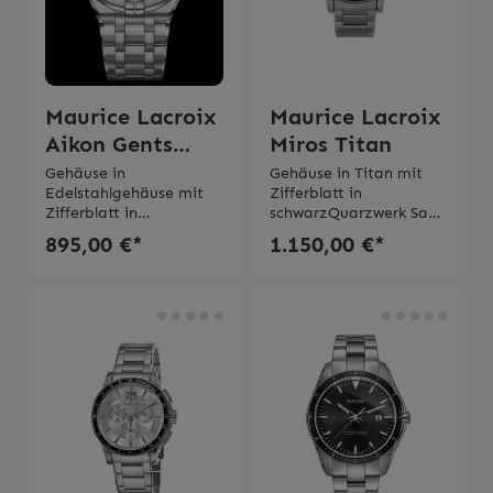
Maurice Lacroix
Maurice Lacroix
Aikon Gents
Miros Titan
Blue
Gehäuse in
Gehäuse in Titan mit
Edelstahlgehäuse mit
Zifferblatt in
Zifferblatt in
schwarzQuarzwerk Saph
blau QuarzwerkDurchm
irglasKalenderfenster
895,00 €*
1.150,00 €*
esser Gehäuse Ø 42
auf 12 UhrDurchmesser
mmEntspiegeltes
Gehäuse
SaphirglasWasserdichti
40mmArmband in
gkeit bis 10
TitanWasserbeständigk
barVerschraubte
eit 10 bar 2 Jahre
KroneRhodinierte
GarantieSwiss Made Die
Indexe5-reihiges
Uhr wird mit der
gebürstetes Armband
Originalverpackung und
aus EdelstahlSatinierte
der Original-
und polierte
Bedienungsanleitung
Doppelfaltschließe mit
geliefert.
Bouchonné-FinishSwiss
Made 2 Jahre