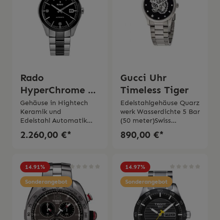
Rado
Gucci Uhr
HyperChrome L
Timeless Tiger
Automatic
Gehäuse in Hightech
Edelstahlgehäuse Quarz
Keramik und
werk Wasserdichte 5 Bar
Edelstahl Automatik
(50 meter)Swiss
Werk Zifferblatt in
MadeInternationale
2.260,00 €*
890,00 €*
schwarzDatumsanzeige
Garantie von 2 Jahren
SaphirglasWasserdichti
gkeit 5 BarArmband in
Edelstahl und Hightech
14.91
%
14.97
%
Keramik Made in Swiss5
Jahre Garantie Die Uhr
Sonderangebot
Sonderangebot
wird mit originaler
Schachtel
Bedienungsanleitung
geliefert.