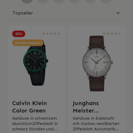
20
%
Sonderangebot
Calvin Klein
Junghans
Color Green
Meister
Automatik
Gehäuse in schwarzem
Gehäuse in Edelstahl
AluminiumZifferblatt in
mit matten versilberten
classy
schwarz Stunden und
Zifferblatt Automatikwe