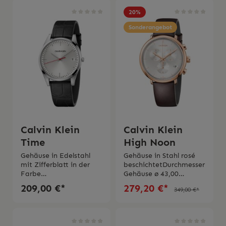
Garantie Die Uhr wird
and in schwarz
mit Schachtel und
regulierbarWasserdichti
20
%
originaler
gkeit bis zu 3 bar 2
Bedienungsanleitung
Jahre Garantie Die Uhr
Sonderangebot
geliefert.
wird mit originaler
Schachtel und originaler
Bedienungsanleitung
geliefert
Calvin Klein
Calvin Klein
Time
High Noon
Gehäuse in Edelstahl
Gehäuse in Stahl rosé
mit Zifferblatt in der
beschichtetDurchmesser
Farbe
Gehäuse ø 43,00
Silber Durchmesser
mmQuarzwerkMineralgl
209,00 €*
279,20 €*
349,00 €*
Gehäuse ø 40,00
asBraunes
mmSaphirglasQuarzwer
LederarmbandWasserdi
kLederarmband in
chtigkeit bis zu 5
schwarzWasserdichtigke
barSwiss Made 2 Jahre