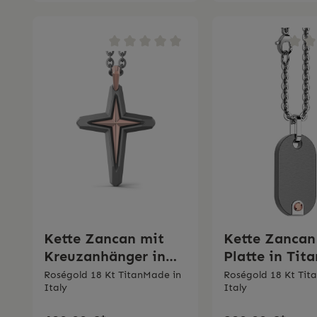
Kette Zancan mit
Kette Zancan
Kreuzanhänger in
Platte in Tit
Titan und Roségold
Roségold
Roségold 18 Kt TitanMade in
Roségold 18 Kt Tit
Italy
Italy