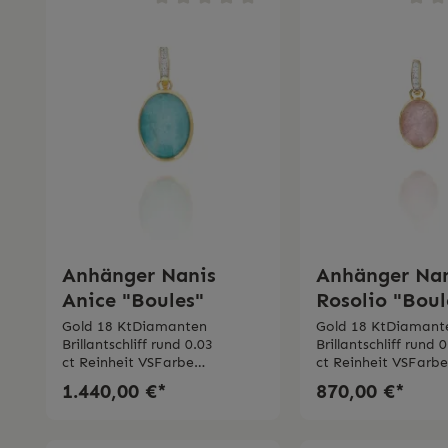
Anhänger Nanis
Anhänger Na
Anice "Boules"
Rosolio "Boul
klein
Gold 18 KtDiamanten
Gold 18 KtDiamant
Brillantschliff rund 0.03
Brillantschliff rund 
ct Reinheit VSFarbe
ct Reinheit VSFarb
G Amazzonit 4 ct Made in
G Triplette aus Bergk
1.440,00 €*
870,00 €*
Italy
Erdbeerquarz und
Perlmutt Made in I