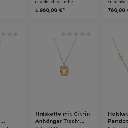
ct Reinheit VSFarbe
ct Reinhe
G Triplette aus Bergkristall,
in Italy
1.860,00 €*
760,00 
Lepidolith und
Perlmutt Made in Italy
Halskette mit Citrin
Halsket
t
Anhänger Ticchi
Perido