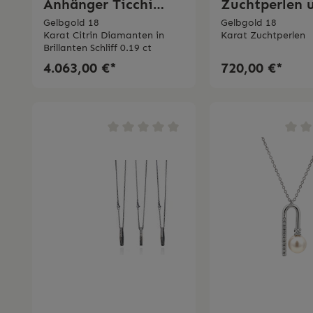
Anhänger Ticchi
Zuchtperlen 
Gioielli
Gelbgold Ticc
Gelbgold 18
Gelbgold 18
Karat Citrin Diamanten in
Karat Zuchtperlen
Gioielli
Brillanten Schliff 0.19 ct
4.063,00 €*
720,00 €*