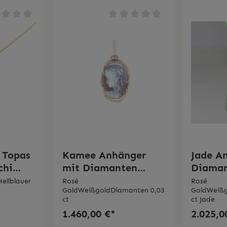
 Topas
Kamee Anhänger
Jade A
chi
mit Diamanten
Diaman
Silvia Kelly
Kelly
ellblauer
Rosé
Rosé
GoldWeißgoldDiamanten 0,03
GoldWeißg
ct
ct Jade
1.460,00 €*
2.025,0