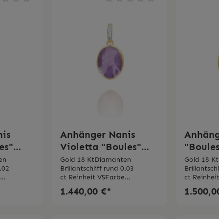
nis
Anhänger Nanis
Anhäng
es"
Violetta "Boules"
"Boules
medium
gravie
en
Gold 18 KtDiamanten
Gold 18 K
0.02
Brillantschliff rund 0.03
Brillantsch
diaman
e
ct Reinheit VSFarbe
ct Reinhe
ristall,
G Triplette aus Bergkristall,
in Italy
1.440,00 €*
1.500,0
Lepidolith und
taly
Perlmutt Made in Italy