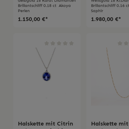
Diamante Ticchi
Diamanten u
Gelbgold 18 Karat Diamanten
Weißgold 18 KtDia
Brillantschliff 0.18 ct Akoya
Brillantschliff 0.16 
Gioielli
Saphir
Perlen
Saphir
1.150,00 €*
1.980,00 €*
Halskette mit Citrin
Halskette mit