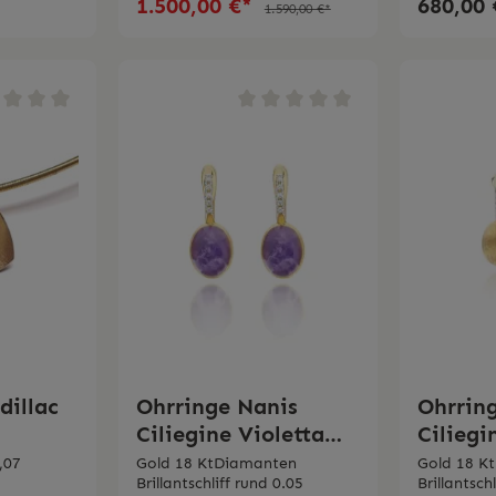
1.500,00 €*
680,00 
1.590,00 €*
dillac
Ohrringe Nanis
Ohrrin
Ciliegine Violetta
Cilieg
"Boules" klein
,07
Gold 18 KtDiamanten
Gold 18 K
Brillantschliff rund 0.05
Brillantsch