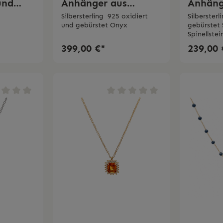
und
Anhänger aus
Anhäng
hi
schwarzem Onyx
Silbersterling 925 oxidiert
Silbersterl
und gebürstet Onyx
gebürstet 
Spinellste
399,00 €*
239,00 