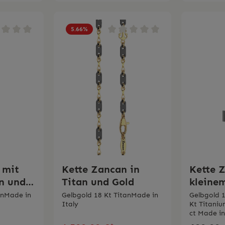
5.66
%
 mit
Kette Zancan in
Kette 
an und
Titan und Gold
kleine
Zancan 
anMade in
Gelbgold 18 Kt TitanMade in
Gelbgold 
Italy
Kt Titani
Gold u
ct Made in
ETC20