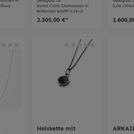
nd Rosa
Gioielli
Diama
manten in
Gelbgold 18
Gelbgold 
ctRosa
Karat Citrin Diamanten in
0,06 ctPer
Bertign
Brillanten Schliff 0.19 ct
2.305,00 €*
1.600,0
Halskette mit
ARKAI