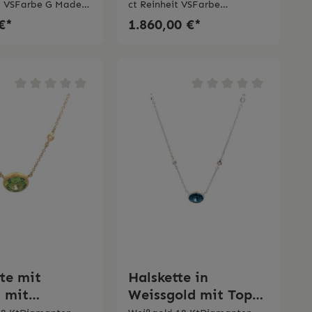
it VSFarbe G Made
ct Reinheit VSFarbe
G Doublette aus Bergkristall
€*
1.860,00 €*
und Amazonit Made in Italy
te mit
Halskette in
t mit
Weissgold mit Topas