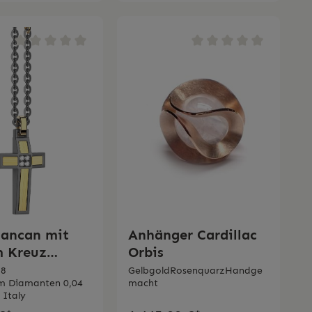
Zancan mit
Anhänger Cardillac
m Kreuz
Orbis
in Titan,
18
GelbgoldRosenquarzHandge
um Diamanten 0,04
macht
nd Diamanten
 Italy
1G