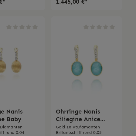
€*
1.445,00 €*
ge Nanis
Ohrringe Nanis
ine Baby
Ciliegine Anice
"Boules" klein
tDiamanten
Gold 18 KtDiamanten
liff rund 0.04
Brillantschliff rund 0.05