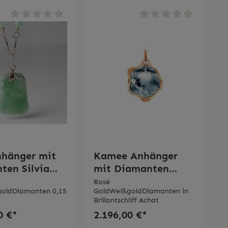
nhänger mit
Kamee Anhänger
ten Silvia
mit Diamanten
Silvia Kelly
Rosé
oldDiamanten 0,15
GoldWeißgoldDiamanten in
Brillantschliff Achat
0 €*
2.196,00 €*