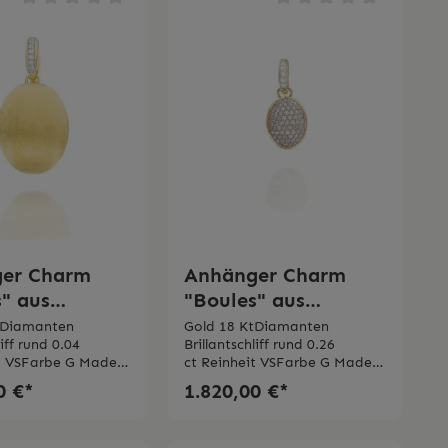
er Charm
Anhänger Charm
" aus
"Boules" aus
rtem gold und
graviertem gold und
tDiamanten
Gold 18 KtDiamanten
liff rund 0.04
Brillantschliff rund 0.26
ten (mittel)
diamanten Pavé
it VSFarbe G Made
ct Reinheit VSFarbe G Made
in Italy
0 €*
1.820,00 €*