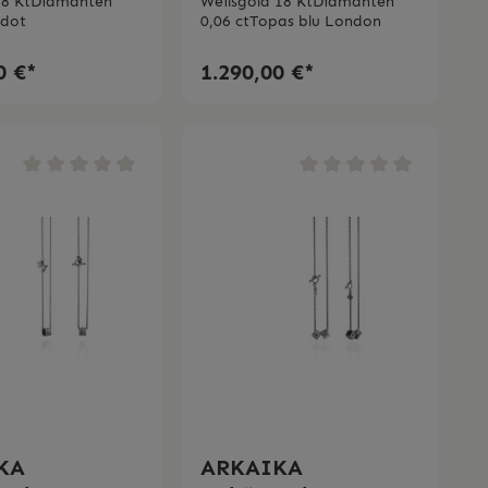
nten
blu London mit
18 KtDiamanten
Weißgold 18 KtDiamanten
idot
0,06 ctTopas blu London
oll
Diamanten
Bertignoll
0 €*
1.290,00 €*
KA
ARKAIKA