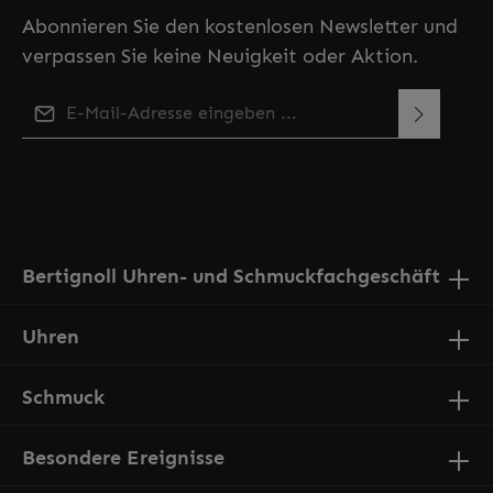
Abonnieren Sie den kostenlosen Newsletter und
verpassen Sie keine Neuigkeit oder Aktion.
E-Mail-Adresse*
Diese Seite ist durch reCAPTCHA geschützt und es gelten
Ich habe die
Datenschutzbestimmungen
zur
die
Datenschutzrichtlinie
und
Nutzungsbedingungen
.
Kenntnis genommen und die
AGB
gelesen und bin
mit ihnen einverstanden.
Bertignoll Uhren- und Schmuckfachgeschäft
Uhren
Schmuck
Besondere Ereignisse