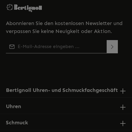
Abonnieren Sie den kostenlosen Newsletter und
verpassen Sie keine Neuigkeit oder Aktion.
E-Mail-Adresse*
Diese Seite ist durch reCAPTCHA geschützt und es gelten
Ich habe die
Datenschutzbestimmungen
zur
die
Datenschutzrichtlinie
und
Nutzungsbedingungen
.
Kenntnis genommen und die
AGB
gelesen und bin
mit ihnen einverstanden.
Bertignoll Uhren- und Schmuckfachgeschäft
Uhren
Schmuck