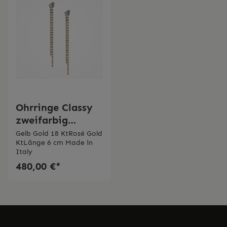
Ohrringe Classy
zweifarbig
Desmos
Gelb Gold 18 KtRosé Gold
KtLänge 6 cm Made in
Italy
480,00 €*