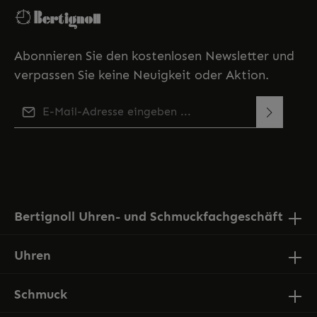
tigkeit 10 bar 2 Jahre
GarantieSwiss Made
Abonnieren Sie den kostenlosen Newsletter und
verpassen Sie keine Neuigkeit oder Aktion.
E-Mail-Adresse*
Diese Seite ist durch reCAPTCHA geschützt und es gelten
Ich habe die
Datenschutzbestimmungen
zur
die
Datenschutzrichtlinie
und
Nutzungsbedingungen
.
Kenntnis genommen und die
AGB
gelesen und bin
mit ihnen einverstanden.
Bertignoll Uhren- und Schmuckfachgeschäft
Uhren
Schmuck