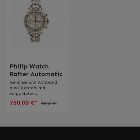
Philip Watch
Rafter Automatic
Gehäuse und Armband
aus Edelstahl mit
vergoldeten
MittelteilenZifferblatt in
750,00 €*
999,00 €*
matten mit goldfarbenen
Indexen und Zeigern
Automatikwerk Gangrese
rve bis 40
StundenGehäusedurchme
sser Ø 34,0
mmSaphirglasWasserdich