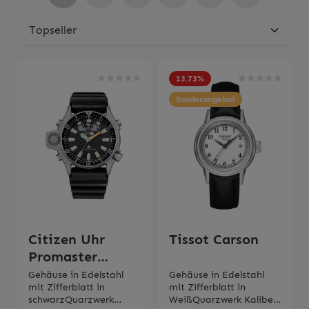
13.73
%
Sonderangebot
Citizen Uhr
Tissot Carson
Promaster
Aqualand
Gehäuse in Edelstahl
Gehäuse in Edelstahl
mit Zifferblatt in
mit Zifferblatt in
schwarzQuarzwerk
WeißQuarzwerk Kaliber