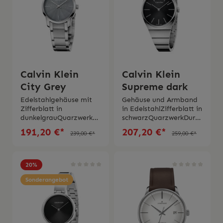
Schachtel und originaler
Bedienungsanleitung
geliefert
Calvin Klein
Calvin Klein
City Grey
Supreme dark
Edelstahlgehäuse mit
Gehäuse und Armband
Zifferblatt in
in EdelstahlZifferblatt in
dunkelgrauQuarzwerkD
schwarzQuarzwerkDurch
urchmesser Gehäuse Ø
messer von 33
191,20 €*
207,20 €*
239,00 €*
259,00 €*
31,00 mmStahlband mit
mmSaphirglasWasserdic
SchmetterlingschließeW
htigkeit 3 barSwiss
asserdichtigkeit
Made2 Jahre
3barSwiss Made 2 Jahre
GarantieDie Uhr wird
20
%
Garantie Die Uhr wird
mit Schachtel und
mit originaler Schachtel
Sonderangebot
originaler
und originaler
Bedienungsanleitung
Bedienungsanleitung
geliefert
geliefert.