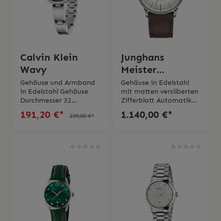
Calvin Klein
Junghans
Wavy
Meister
Automatik
Gehäuse und Armband
Gehäuse in Edelstahl
in Edelstahl Gehäuse
mit matten versilberten
classy
Durchmesser 32
Zifferblatt Automatikwe
mmZifferblatt in
rk Kaliber
191,20 €*
1.140,00 €*
239,00 €*
schwarzQuarzwerkMiner
J800.1, Gangreserve 38
alglasWasserdichtigkeit
StundenGehäusegröße
3 bar Swiss Made 2
Ø 38,0 mm Gewölbtes
Jahre Garantie Die Uhr
Saphirglas Wasserdichti
wird mit originaler
gkeit bis 5
Schachtel und originaler
barLederband mit
Bedienungsanleitung
Dornschließe aus
geliefert
Edelstahl 2 Jahre
GarantieOriginaler
Schachtel und
Bedienungsanleitung