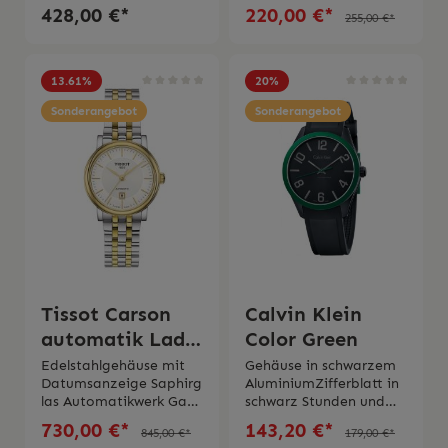
Kal.C520 analog digital
805.112
428,00 €*
220,00 €*
255,00 €*
mit SensorFunktionen
Wasserdichtigkeit bis zu
Datum, Chronograph,
3
Anzeige
barSaphirglasArmband
TauchgängeMinerlaglas
in Leder mit
13.61
%
20
%
Wasserdichtigkeit 20
Krokoprägung und
bar 2 Jahre Garantie
Sonderangebot
ZiernahtSwiss Made 2
Sonderangebot
Jahre
Garantie Originaler
Schachtel und
Bedienungsanleitung
Tissot Carson
Calvin Klein
automatik Lady
Color Green
Bicolor
Edelstahlgehäuse mit
Gehäuse in schwarzem
Datumsanzeige Saphirg
AluminiumZifferblatt in
las Automatikwerk Gan
schwarz Stunden und
greserve von 38
Minutenuhrzeiger grau
730,00 €*
143,20 €*
845,00 €*
179,00 €*
StundenWasserdichte
mit leuchtender Spitze