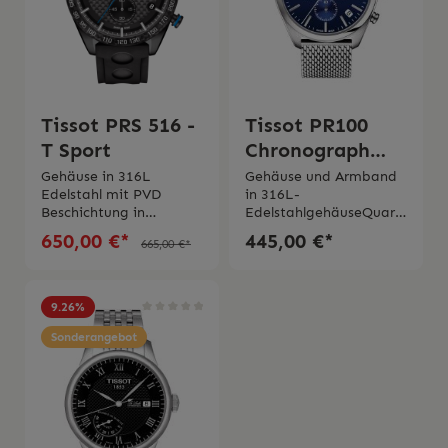
Tissot PRS 516 -
Tissot PR100
T Sport
Chronograph
Blue
Gehäuse in 316L
Gehäuse und Armband
Edelstahl mit PVD
in 316L-
Beschichtung in
EdelstahlgehäuseQuarz
schwarzQuarzwerk
werkZifferblatt in Blau
650,00 €*
445,00 €*
665,00 €*
EOL Wasserdichtigkeit
Wasserdichtigkeit bis zu
bis zu 10 barZifferblatt
10 bar (100
in schwarz mit
Metern)Schmuckschließe
KarbonlünetteKratzfest
mit
9.26
%
es Saphirglas mit
Sicherung Kratzfestes
Entspiegelungsbeschich
Sonderangebot
SaphirglasSwiss Made 2
tung30-Minuten- und
Jahre Garantie
Zehntelsekunden-
ZählerZentraler 60-
Sekunden-
ChronographenzeigerA
dd- und Split-