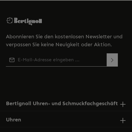
Abonnieren Sie den kostenlosen Newsletter und
verpassen Sie keine Neuigkeit oder Aktion.
E-Mail-Adresse*
Diese Seite ist durch reCAPTCHA geschützt und es gelten
Ich habe die
Datenschutzbestimmungen
zur
die
Datenschutzrichtlinie
und
Nutzungsbedingungen
.
Kenntnis genommen und die
AGB
gelesen und bin
mit ihnen einverstanden.
Bertignoll Uhren- und Schmuckfachgeschäft
Uhren