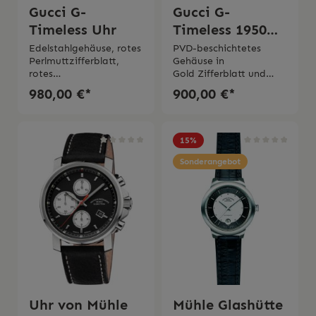
Gucci G-
Gucci G-
Timeless Uhr
Timeless 1950
Uhr
Edelstahlgehäuse, rotes
PVD-beschichtetes
Perlmuttzifferblatt,
Gehäuse in
rotes
Gold Zifferblatt und
Eidechsenlederarmband
Armband in
980,00 €*
900,00 €*
ETA-
hellbraunem Leder mit
QuarzwerkWasserdichte
grün-rotem
: 5 ATM (50 Meter/160
WebstreifenRonda-
Fuß)Handgelenksgröße
QuarzwerkWasserdichte
15
%
einstellbar von 160 mm
: 5 ATM (50 Meter/160
bis 195 mmDurchmesser
Fuß)Handgelenksgröße
Sonderangebot
Ø 29 mmSwiss Made2
einstellbar von 175 mm
Jahre internationale
bis 217 mmSwiss
Garantie
Madeinternationale
Garantie von zwei
JahrenGehäusedurchme
sser 38 mmSaphirglas
Uhr von Mühle
Mühle Glashütte