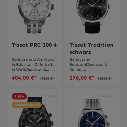
Jahre Garantie
Tissot PRC 200 4
Tissot Tradition
schwarz
Gehäuse und Armband
Gehäuse in
in Edelstahl Zifferblatt
EdelstahlQuarzwerk
in WeißQuarzwerk
Kaliber
Kaliber
F06.111Wasserdichtigke
404,00 €*
276,00 €*
475,00 €*
325,00 €*
G10.211Wasserdichtigk
it bis 3
eit bis 20
barSaphirglasArmband
barSaphirglasSwiss
in schwarzem
Made 2 Jahre
LederSwiss
2.26
%
Garantie Die Uhr wird
MadeSchachtel und
mit Schachtel und
Sonderangebot
originaler
originaler
Bedienungsanleitung
Bedienungsanleitung
geliefert