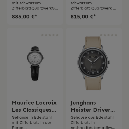
mit schwarzem
schwarzem
ZifferblattQuarzwerkGe
Zifferblatt Quarzwerk L
häusedurchmesser 32.00
ederarmband Durchmes
885,00 €*
815,00 €*
mmEdelstahlarmband
ser Gehäuse 28.00
mit
mmSaphirglasWasserdic
Faltschliesse Saphirglas
htigkeit 3 bar 2 Jahre
Wasserdichtigkeit 10
Garantie Die Uhr wird
bar 2 Jahre GarantieDie
mit originaler Schachtel
Uhr wird mit originaler
und originaler
Schachtel und
Bedienungsanleitung
originaler
geliefert.
Bedienungsanleitung
geliefert
Maurice Lacroix
Junghans
Les Classiques
Meister Driver
Lady
Day Date
Gehäuse in Edelstahl
Gehäuse aus Edelstahl
mit Zifferblatt in der
Zifferblatt in
Farbe
AnthrazitAutomatikwer