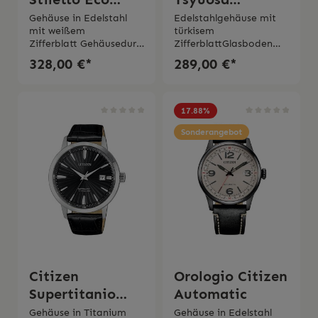
Drive
Automatic
Gehäuse in Edelstahl
Edelstahlgehäuse mit
mit weißem
türkisem
Zifferblatt Gehäusedurc
ZifferblattGlasboden
hmesser 39 mm
mit verschraubten
328,00 €*
289,00 €*
Verschraubter
Boden Automatikwerk
GehäusebodenEco-
Kaliber
Drive mit Lichtaufzug
8210Gangreserve bis 40
und 6-monatiger
Stunden Armband in
17.88
%
Gangreserve Saphirglas
Edelstahl Saphirglas Wa
EdelstahlarmbandWass
sserdichtigkeit 5 bar 2
Sonderangebot
erdichtigkeit 3 bar 2
Jahre Garantie
Jahre
Garantie Originaler
Schachtel und
Bedienungsanleitung
inklusive
Citizen
Orologio Citizen
Supertitanio
Automatic
Automatic black
Gehäuse in Titanium
Gehäuse in Edelstahl