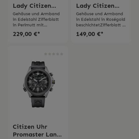
Lady Citizen
Lady Citizen
Diamanten
Eco Drive
Gehäuse und Armband
Gehäuse und Armband
in Edelstahl Zifferblatt
in Edelstahl in Roségold
in Perlmutt mit
beschichtetZifferblatt in
Diamant Durchmesser
der Farbe Creme mit 2
229,00 €*
149,00 €*
Gehäuse 28
Kristalle auf 12
mm Quarzwerk Eco
Uhr Quarzwerk Eco
Drive Saphirglas Gangre
Drive MineralglasGangr
serve bis zu 6
eserve bis zu 6
Monate Wasserdichtigk
Monate Wasserdichtigk
eit 5 bar 2 Jahre
eit 3 bar 2 Jahre
Garantie
Garantie
Citizen Uhr
Promaster Land