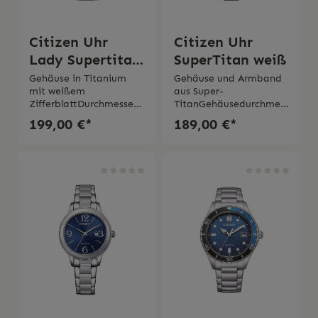
Citizen Uhr
Citizen Uhr
Lady Supertitan
SuperTitan weiß
Eco Drive
Gehäuse in Titanium
Gehäuse und Armband
mit weißem
aus Super-
ZifferblattDurchmesser
TitanGehäusedurchmess
Gehäuse 34
er 42 mm Eco-Drive mit
199,00 €*
189,00 €*
mmQuarzwerk
Lichtaufzug und 9-
Lichtbetriebener Eco
monatiger
Drive Gangreserve 8
GangreserveMineralglas
Monate Saphirglas Was
Wasserdichtigkeit 5
serdichtigkeit 5 bar 2
bar2 Jahre
Jahre Garantie Original
GarantieOriginale
Schachtel und
Schachtel und
Gebrauchsanweisung
Bedienungsanleitung
von Citizen
inklusive