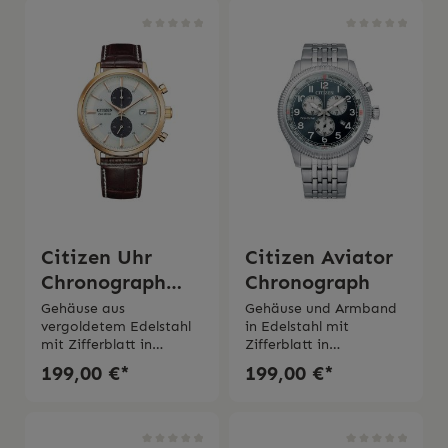
Monate Mineralglas Led
mmSaphirglas Wasserdi
erarmband 2 Jahre
chtigkeit 42 Jahre
Garantie
Garantie
Citizen Uhr
Citizen Aviator
Chronograph
Chronograph
Classic braun
Gehäuse aus
Gehäuse und Armband
vergoldetem Edelstahl
in Edelstahl mit
mit Zifferblatt in
Zifferblatt in
beige Quarzwerk Eco
blauDurchmesser
199,00 €*
199,00 €*
Drive Gangreserve bis 6
Gehäuse 42
Monate Mineralglas Wa
mm Mineralglas Uhrwer
sserdichtigkeit 5
k Eco Drive Gangreserve
bar Lederarmband 2
bis zu 270