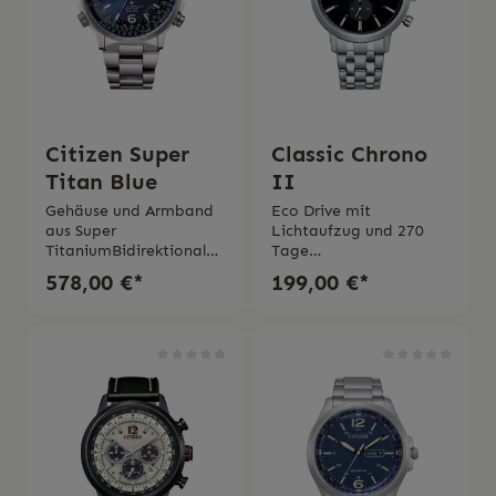
Citizen Super
Classic Chrono
Titan Blue
II
Gehäuse und Armband
Eco Drive mit
aus Super
Lichtaufzug und 270
TitaniumBidirektional
Tage
drehbare Lünette
GangreserveChronogra
578,00 €*
199,00 €*
(durch Krone bei 8 Uhr)
ph mit 1/5-Sekunde bis
mit aeronautischem
zu 60
RechenschieberGehäuse
Minuten.Edelstahlgehäu
durchmesser 43
se mit gewölbtem
mmSaphirglasEco Drive,
Mineralglas und
funkgesteuert. 2 Jahre
verschraubtem
Gangreserve.5-Kanal-
Boden StahlarmbandW
Funksteuerung Weltzeit
asserdichtigkeit 10
mit der Zeit in 26
barGehäusedurchmesse
Städten der WeltEwiger
r 42 mm2 Jahre
KalenderAutomatische
Garantie Die Uhr wird