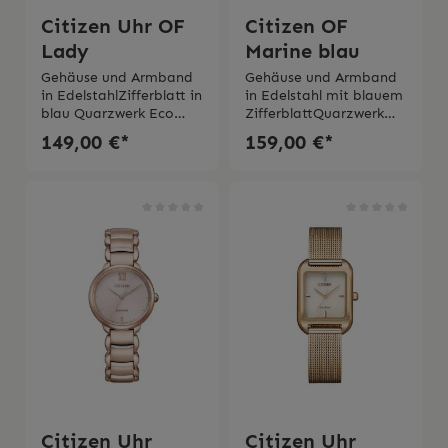
Citizen Uhr OF
Citizen OF
Lady
Marine blau
Gehäuse und Armband
Gehäuse und Armband
in EdelstahlZifferblatt in
in Edelstahl mit blauem
blau Quarzwerk Eco
ZifferblattQuarzwerk
Drive Gangreserve bis
Eco Drive mit
149,00 €*
159,00 €*
zu 6
Solarenergie Gehäusedu
Monate Durchmesser
rchmesser 37
Gehäuse 31
mm MineralglasWasserd
mm Mineralglas Wasser
ichtigkeit 10 bar 2 Jahre
dichtigkeit 5 bar 2 Jahre
Garantie
Garantie
Citizen Uhr
Citizen Uhr