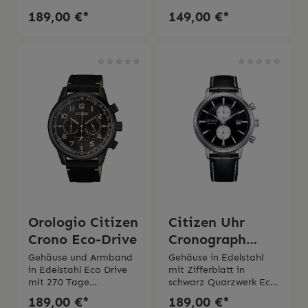
Nr. 21
Werk Gangreserve bis
189,00 €*
149,00 €*
Rubinen Gangreserve
zu 40
bis zu 40
Stunden Mineralglas Ge
Stunden Mineralglas Ge
häusedurchmesser 42
häusedurchmesser 42
mmArmband in
mmArmband in
Leder Wasserdichtigkeit
Leder Wasserdichtigkeit
10 bar 2 Jahre
10 bar 2 Jahre
Garantie Original
Garantie Original
Verpackung und
Verpackung und
Gebrauchsanweisung
Gebrauchsanweisung
Citizen
Citizen
Orologio Citizen
Citizen Uhr
Crono Eco-Drive
Cronograph
Classic black
Gehäuse und Armband
Gehäuse in Edelstahl
in Edelstahl Eco Drive
mit Zifferblatt in
mit 270 Tage
schwarz Quarzwerk Eco
Gangreserve Durchmess
Drive Gangreserve bis 6
189,00 €*
189,00 €*
er 43
Monate Lederarmband