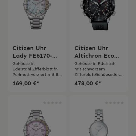
Citizen Uhr
Citizen Uhr
Lady FE6170-
Altichron Eco
88D
Drive Super
Gehäuse in
Gehäuse in Edelstahl
Edelstahl Zifferblatt in
mit schwarzem
Titan
Perlmutt verziert mit 8
ZifferblattGehäusedurch
Kristallen in
messer 47 mm Quarz
169,00 €*
478,00 €*
Sonnenschliff
Werk Eco
MotivGehäusedurchmes
Drive Gangreserve bis
ser 37 mm Eco-Drive
zu 11 Monate -
mit Lichtaufzug und 8-
Energiereserveanzeige
monatiger
auf Zifferblatt
Gangreserve Mineralgla
sichtbarMineralglasFunk
s EdelstahlarmbandWas
tion als Höhenmesser
serdichtigkeit 10 bar 2
ab -300 mt bis +10.000
Jahre
mt. Elektronischer
Garantie Originaler
KompassUhrenarmband