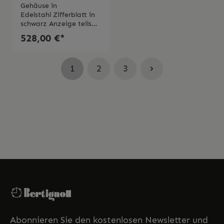
JV1007-07E
Gehäuse in
Edelstahl Zifferblatt in
schwarz Anzeige teils
digital und
528,00 €*
analogQuarzuhrwerk
Eco Drive Armband in
Polyurethan auf
1
2
3
BiomassebasisDurchme
sser Gehäuse 44
mm Saphirglas Wasserd
ichtigkeit 20 bar 2 Jahre
Garantie
Abonnieren Sie den kostenlosen Newsletter und