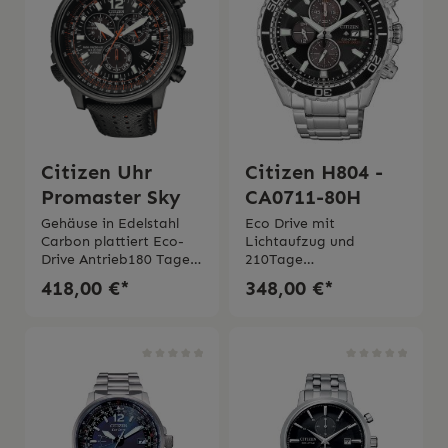
aus “liquiq
mit Titan
rubber”Wasserdichtigke
ElementenSicherheitssc
it 20 bar2 Jahre
hließeWasserdichtigkeit
Garantie Die Uhr wird
20 bar 2 Jahre
mit originaler Schachtel
GarantieInklusive
– 2 Jahren Garantie und
Originaler Schachtel und
originaler
Bedienungsanleitung
Bedienungsanleitung
geliefert.
Citizen Uhr
Citizen H804 -
Promaster Sky
CA0711-80H
Gehäuse in Edelstahl
Eco Drive mit
Carbon plattiert Eco-
Lichtaufzug und
Drive Antrieb180 Tage
210Tage
GangreserveSaphirglasL
GangreserveGehäuse in
418,00 €*
348,00 €*
ederarmband Wasserdi
EdelstahlGehäusegröße
chtigkeit 20 bar 2
44 mmBandmaterial
Jahren Garantie Die Uhr
EdelstahlEntspiegeltes
wird mit originaler
KristallglasWasserdichth
Schachtel und originaler
eit 20 bar 2 Jahre
Bedienungsanleitung
Garantie Originaler
geliefert
Schachtel und
Bedienungsanleitung