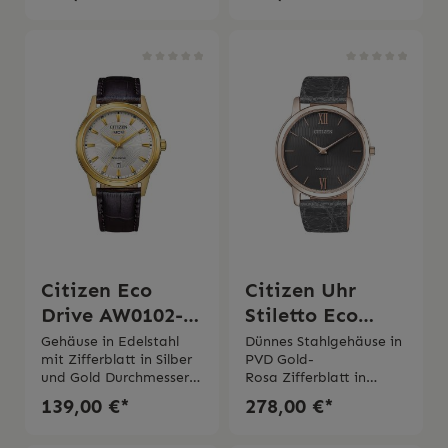
mm Mineralglas Wasser
in
dichtigkeit 10 bar 2
schwarz Wasserdichtigk
Jahre Garantie Die Uhr
eit 5 bar 2 Jahre
wir mit originaler
Garantie
Verpackung und
Gebrauchsanweisung
geliefert
Citizen Eco
Citizen Uhr
Drive AW0102-
Stiletto Eco
13A
Drive grau
Gehäuse in Edelstahl
Dünnes Stahlgehäuse in
mit Zifferblatt in Silber
PVD Gold-
und Gold Durchmesser
Rosa Zifferblatt in
Gehäuse 40
schwarz Quarzwerk Eco
139,00 €*
278,00 €*
mm Quarzwerk Eco
Drive Durchmesser
Drive Gangreserve bis 6
Gehäuse 39