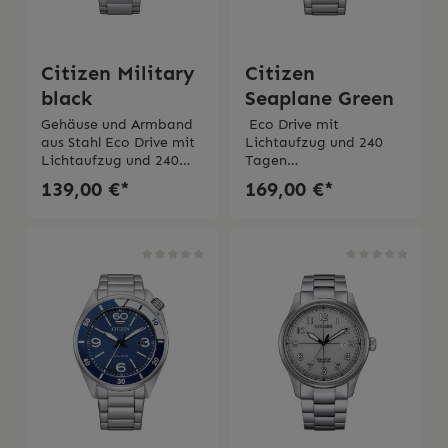
Citizen Military
Citizen
black
Seaplane Green
Gehäuse und Armband
Eco Drive mit
aus Stahl Eco Drive mit
Lichtaufzug und 240
Lichtaufzug und 240
Tagen
Tagen
Gangreserve Gehäusedu
139,00 €*
169,00 €*
GangreserveVerschraub
rchmesser 44
tem Boden und
mm Stahlgehäuse mit
geschützter
verschraubtem Boden
KroneDurchmesser des
und geschützter
Gehäuses 44
Krone Stahlarmband Lü
mmWasserdichtigkeit10
nette aus
bar2 Jahre Garantie Die
Aluminium Wasserdichti
Uhr wird mit der
gkeit 10 bar 2 Jahre
Originalverpackung der
Garantie Die Uhr wird
Original-
mit der
Bedienungsanleitung
Originalverpackung und
geliefert.
original
Bedienungsanleitung
geliefert.