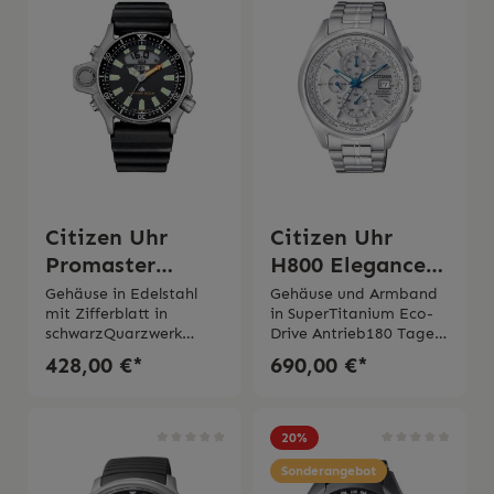
Citizen Uhr
Citizen Uhr
Promaster
H800 Elegance
Aqualand
Titanium
Gehäuse in Edelstahl
Gehäuse und Armband
mit Zifferblatt in
in SuperTitanium Eco-
AT8130-56A
schwarzQuarzwerk
Drive Antrieb180 Tage
Kal.C520 analog digital
Gangreserve Chronogra
428,00 €*
690,00 €*
mit SensorFunktionen
ph,
Datum, Chronograph,
Datumsanzeige Saphirg
Anzeige
las2 Jahre Garantie Die
TauchgängeMinerlaglas
Uhr wir mit Originaler
20
%
Wasserdichtigkeit 20
Schachtel und originaler
bar 2 Jahre Garantie
Bedienungsanleitung
Sonderangebot
geliefert.