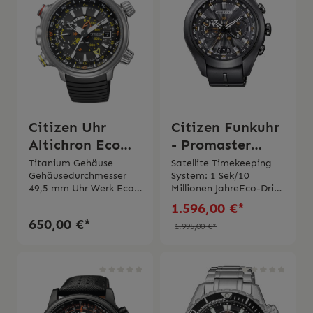
Citizen Uhr
Citizen Funkuhr
Altichron Eco
- Promaster
Drive Super
SATELLITE
Titanium Gehäuse
Satellite Timekeeping
Gehäusedurchmesser
System: 1 Sek/10
Titan
WAVE
49,5 mm Uhr Werk Eco
Millionen JahreEco-Drive
Drive Gangreserve bis
Antrieb, Gangreserve:
1.596,00 €*
zu 11 Monate -
12 MonateOrtszeit für
650,00 €*
Energiereserveanzeige
26 Städte
1.995,00 €*
auf Zifferblatt
weltweitPerpetual
sichtbarMineralglasFunk
CalenderTitanium
tion als Höhenmesser
Gehäuse Carbon
ab -300 mt bis +10.000
beschichtet (Full-Metal-
mt. Elektronischer
Case)Entspiegeltes
KompassUhrenarmband
SaphirglasPU Armband