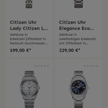
Citizen Uhr
Citizen Uhr
Lady Citizen L
Elegance Eco
EM0990-81Y
Drive
Gehäuse in
Gehäuse in
Edelstahl Zifferblatt in
zweifarbigen Edelstahl
Perlmutt Durchmesser
mit Zifferblatt in
Gehäuse 28
Perlmutt Gehäusedurch
199,00 €*
229,00 €*
mm Quarzwerk Eco
messer 28
Drive Saphirglas Gangre
mmQuarzwerk Eco
serve bis zu 6
Drive Saphirglas Gangre
Monate Wasserdichtigk
serve bis zu 6
eit 5 bar 2 Jahre
Monate Wasserdichtigk
Garantie
eit 5 bar 2 Jahre
Garantie