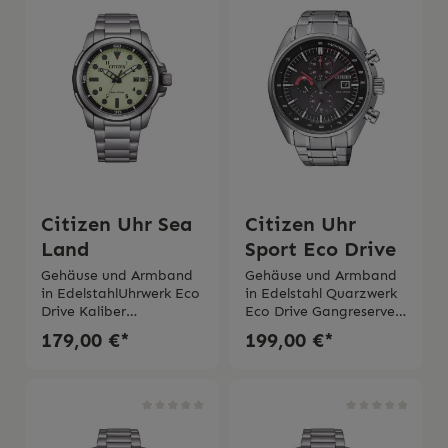
Jahre Garantie
Tage Chronograph bis
zu 60 Minuten mit
DatumsanzeigeWasserd
ichtigkeit 10 bar
Citizen Uhr Sea
Citizen Uhr
Land
Sport Eco Drive
Gehäuse und Armband
Gehäuse und Armband
in EdelstahlUhrwerk Eco
in Edelstahl Quarzwerk
Drive Kaliber
Eco Drive Gangreserve 9
J810Gangreserve bis zu
Monate Wasserdichtigk
179,00 €*
199,00 €*
8
eit 10 barMineralglas2
MonateMineralglas Was
Jahre Garantie
serdichtigkeit 10 bar 2
Jahre Garantie