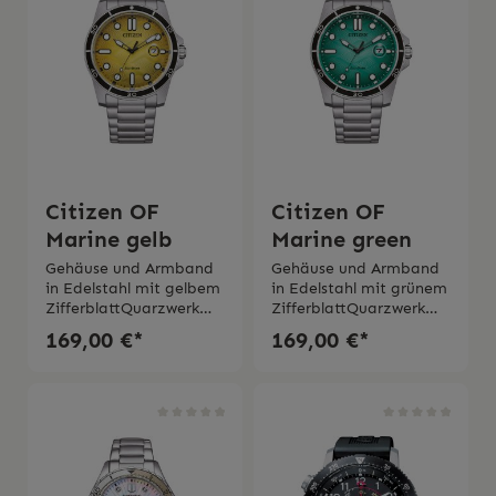
Citizen OF
Citizen OF
Marine gelb
Marine green
Gehäuse und Armband
Gehäuse und Armband
in Edelstahl mit gelbem
in Edelstahl mit grünem
ZifferblattQuarzwerk
ZifferblattQuarzwerk
Eco Drive mit
Eco Drive mit
169,00 €*
169,00 €*
Solarenergie Gehäusedu
Solarenergie Gehäusedu
rchmesser 41
rchmesser 41
mm MineralglasWasserd
mm MineralglasWasserd
ichtigkeit 10 bar 2 Jahre
ichtigkeit 10 bar 2 Jahre
Garantie
Garantie