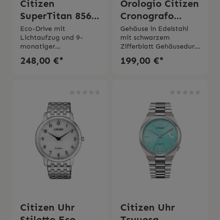
Citizen
Orologio Citizen
SuperTitan 8561
Cronografo
blue
Aviator
Eco-Drive mit
Gehäuse in Edelstahl
Lichtaufzug und 9-
mit schwarzem
monatiger
Zifferblatt Gehäusedurc
GangreserveGehäusedur
hmesser 42 mm
248,00 €*
199,00 €*
chmesser 42
Verschraubter
mmGehäuse und
GehäusebodenEco-
Armband aus Super-
Drive mit Lichtaufzug
TitanVerschraubter
und 9-monatiger
GehäusebodenSaphirgl
Gangreserve Mineralgla
asWasserdichtigkeit 10
s Lederarmband mit
bar2 Jahre
Dornschliesse Wasserdic
GarantieOriginale
htigkeit 10 bar 2 Jahre
Schachtel und
Garantie Originaler
Bedienungsanleitung
Schachtel und
inklusive
Bedienungsanleitung
inklusive
Citizen Uhr
Citizen Uhr
Stiletto Eco
Tsyuosa