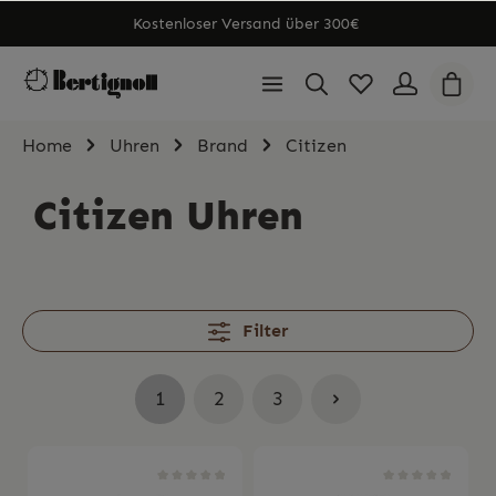
Kostenloser Versand über 300€
Home
Uhren
Brand
Citizen
Citizen Uhren
Filter
1
2
3