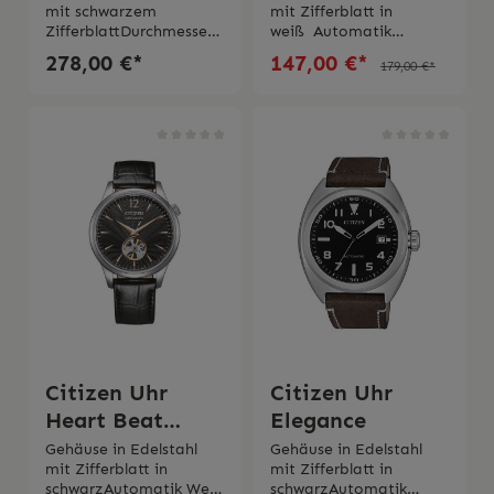
mit schwarzem
mit Zifferblatt in
ZifferblattDurchmesser
weiß Automatik
Gehäuse 40
WerkGangreserve bis zu
278,00 €*
147,00 €*
179,00 €*
mmSaphirglas Automat
40
ik Werk
Stunden Mineralglas Ge
SolotempoWasserdichti
häusedurchmesser 42
gkeit 5 bar 2 Jahre
mmArmband in
Garantie Original
Leder Wasserdichtigkeit
Schachtel und
10 bar 2 Jahre
Gebrauchsanweisung
Garantie Original
von Citizen
Verpackung und
Gebrauchsanweisung
Citizen
Citizen Uhr
Citizen Uhr
Heart Beat
Elegance
Automatik
Gehäuse in Edelstahl
Gehäuse in Edelstahl
mit Zifferblatt in
mit Zifferblatt in
schwarzAutomatik Werk
schwarzAutomatik