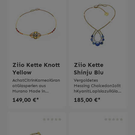
Ziio Kette Knott
Ziio Kette
Yellow
Shinju Blu
AchatCitrinKarneolGran
Vergoldetes
atGlasperlen aus
Messing ChalcedonIolit
Murano Made in
hKyanitLapislazuliGlasp
Italy Handmade2 Jahre
erlen aus
149,00 €*
185,00 €*
Garantie
Murano WasserperlenM
ade in Italy Hand
gefertigt