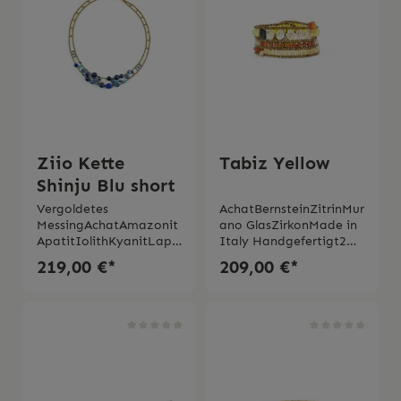
Ziio Kette
Tabiz Yellow
Shinju Blu short
Vergoldetes
AchatBernsteinZitrinMur
MessingAchatAmazonit
ano GlasZirkonMade in
ApatitIolithKyanitLapis
Italy Handgefertigt2
lazuliSüsswasserperlenM
Jahre Garantie
219,00 €*
209,00 €*
uranoglasperlenMade in
ItalyHand made2 Jahre
Garantie