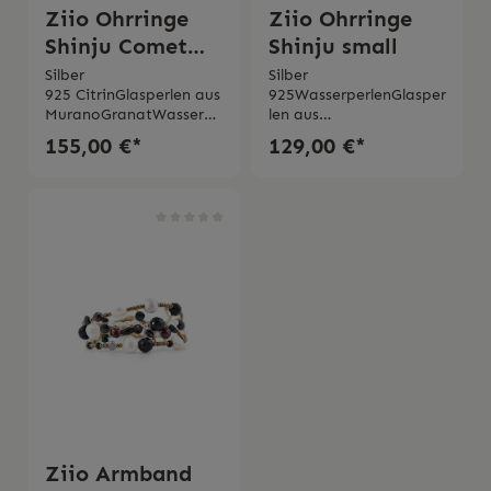
Ziio Ohrringe
Ziio Ohrringe
Shinju Comet
Shinju small
Garnet
Silber
Silber
925 CitrinGlasperlen aus
925WasserperlenGlasper
MuranoGranatWasserpe
len aus
rlenZirkoniaHand
MuranoPerlmutt Handm
155,00 €*
129,00 €*
gefertigt Made in
ade Made in Italy 2
Italy 2 Jahre Garantie
Jahre Garantie
Ziio Armband