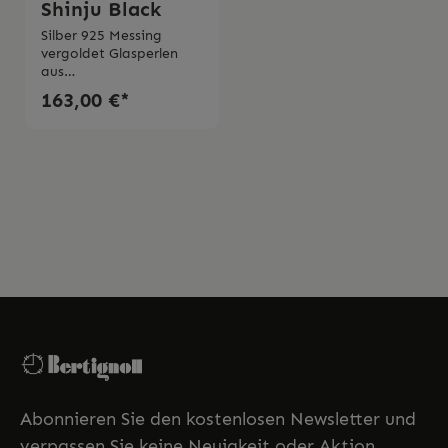
Shinju Black
Silber 925 Messing
vergoldet Glasperlen
aus
MuranoWasserperlen On
163,00 €*
yxGranatSpinellTurmali
n Handmade Made in
Italy 2 Jahre Garantie
Abonnieren Sie den kostenlosen Newsletter und
verpassen Sie keine Neuigkeit oder Aktion.