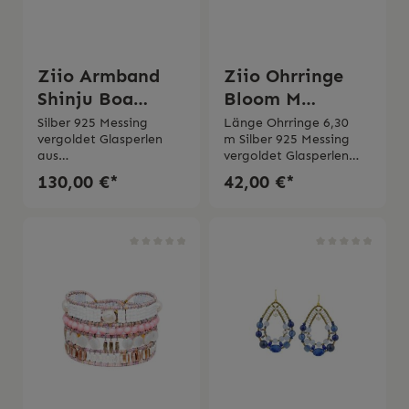
Ziio Armband
Ziio Ohrringe
Shinju Boa
Bloom M
Black
Malachit
Silber 925 Messing
Länge Ohrringe 6,30
vergoldet Glasperlen
m Silber 925 Messing
aus
vergoldet Glasperlen
MuranoWasserperlen On
aus
130,00 €*
42,00 €*
yxGranatHandmade M
MuranoMalachitZirkoni
ade in Italy 2 Jahre
a Handmade Made in
Garantie
Italy 2 Jahre Garantie