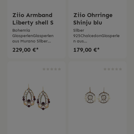
Ziio Armband
Ziio Ohrringe
Liberty shell S
Shinju blu
Bohemia
Silber
GlasperlenGlasperlen
925ChalcedonGlasperle
aus Murano Silber
n aus
925Corallo Sea
MuranoIolithKyaniteLa
229,00 €*
179,00 €*
bambooMade in
pislazuliHandmade Ma
ItalyHandmade2 Jahre
de in Italy 2 Jahre
Garantie
Garantie