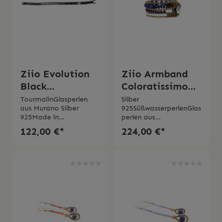
Ziio Evolution
Ziio Armband
Black
Coloratissimo
Tourmaline
Lapiz
TourmalinGlasperlen
Silber
aus Murano Silber
925SüßwasserperlenGlas
Small
925Made in
perlen aus
ItalyHandgefertigt2
Murano Lapiz
122,00 €*
224,00 €*
Jahre Garantie
LazuliWasserperlenMad
e in ItalyHandmade2
Jahre Garantie