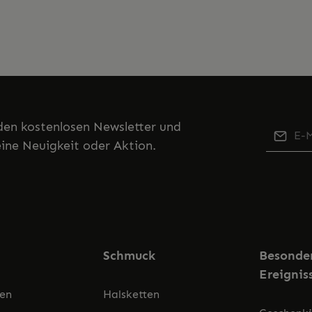
den kostenlosen Newsletter und
E-Mail-
eine Neuigkeit oder Aktion.
Di
Ich h
di
Kennt
mit ih
Schmuck
Besonde
Ereignis
ren
Halsketten