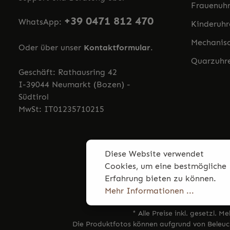
Frauenuh
+39 0471 812 470
WhatsApp:
Kinderuhr
Mechanis
Oder über unser
Kontaktformular
.
Quarzuhr
Geschäft: Rathausring 42
I-39044 Neumarkt (Bozen) -
Südtirol
MwSt: IT01235710215
Diese Website verwendet
Cookies, um eine bestmögliche
Erfahrung bieten zu können.
Mehr Informationen ...
* Alle Preise inkl. gesetzl. M
Die Produktfotos können aufgrund von Beleuc