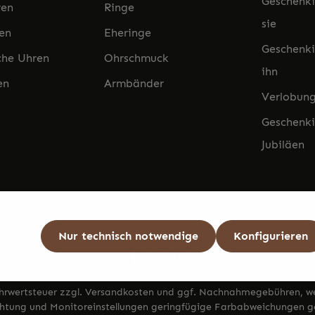
Geschenki
ren
Ringe
sie
en
Eheringe
Geschenki
che Uhren
Ohrschmuck
ihn
en
Armbänder
Verlobung
Geschenki
Jubiläen
Nur technisch notwendige
Konfigurieren
ehrwertsteuer zzgl.
Versandkosten
und ggf. Nachnahmegebühren, we
htung und Monitoreinstellungen geringfügige Farbabweichungen ge