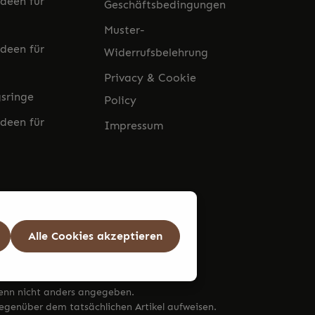
deen für
Geschäftsbedingungen
Muster-
deen für
Widerrufsbelehrung
Privacy & Cookie
sringe
Policy
deen für
Impressum
Alle Cookies akzeptieren
nn nicht anders angegeben.
genüber dem tatsächlichen Artikel aufweisen.