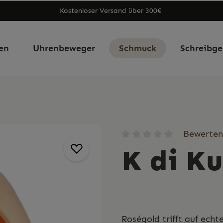
Kostenloser Versand über 300€
en
Uhrenbeweger
Schmuck
Schreibge
Bewerten
K di Ku
Roségold trifft auf echt