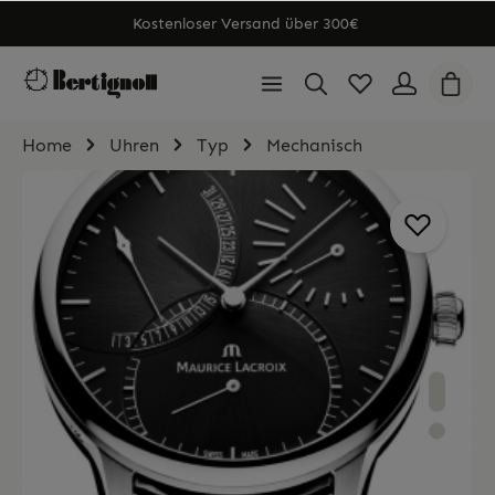
Kostenloser Versand über 300€
Home
Uhren
Typ
Mechanisch