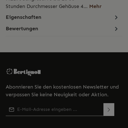
Stunden Durchmesser Gehäuse 4…
Mehr
Eigenschaften
Bewertungen
Abonnieren Sie den kostenlosen Newsletter und
verpassen Sie keine Neuigkeit oder Aktion.
E-Mail-Adresse*
Diese Seite ist durch reCAPTCHA geschützt und es gelten
Ich habe die
Datenschutzbestimmungen
zur
die
Datenschutzrichtlinie
und
Nutzungsbedingungen
.
Kenntnis genommen und die
AGB
gelesen und bin