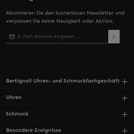
Abonnieren Sie den kostenlosen Newsletter und
verpassen Sie keine Neuigkeit oder Aktion.
E-Mail-Adresse*
Diese Seite ist durch reCAPTCHA geschützt und es gelten
Ich habe die
Datenschutzbestimmungen
zur
die
Datenschutzrichtlinie
und
Nutzungsbedingungen
.
Kenntnis genommen und die
AGB
gelesen und bin
mit ihnen einverstanden.
Bertignoll Uhren- und Schmuckfachgeschäft
Uhren
Schmuck
Besondere Ereignisse