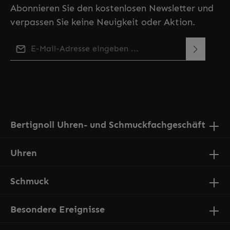
Abonnieren Sie den kostenlosen Newsletter und
verpassen Sie keine Neuigkeit oder Aktion.
E-Mail-Adresse*
Diese Seite ist durch reCAPTCHA geschützt und es gelten
Ich habe die
Datenschutzbestimmungen
zur
die
Datenschutzrichtlinie
und
Nutzungsbedingungen
.
Kenntnis genommen und die
AGB
gelesen und bin
mit ihnen einverstanden.
Bertignoll Uhren- und Schmuckfachgeschäft
Uhren
Schmuck
Besondere Ereignisse