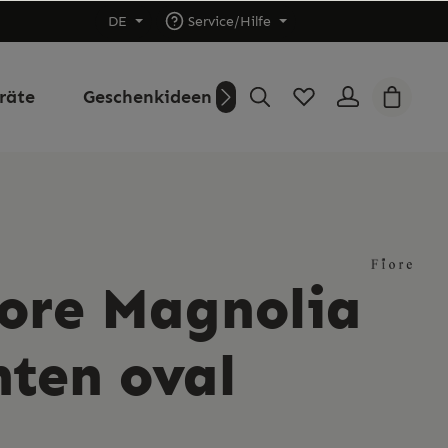
DE
Service/Hilfe
räte
Geschenkideen
Outlet
Über uns
iore Magnolia
ten oval