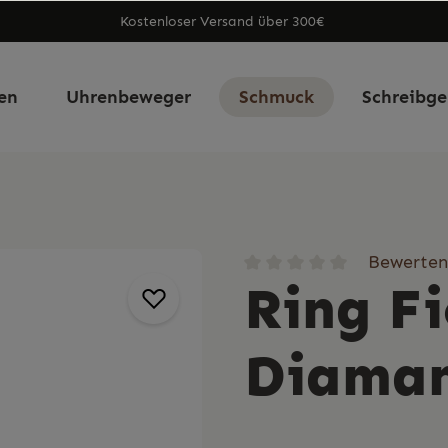
Kostenloser Versand über 300€
en
Uhrenbeweger
Schmuck
Schreibge
Bewerten
Ring F
Diaman