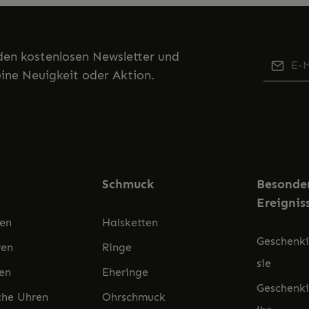
den kostenlosen Newsletter und
E-Mail-
eine Neuigkeit oder Aktion.
Di
Ich h
di
Kennt
mit ih
Schmuck
Besonde
Ereignis
ren
Halsketten
Geschenki
ren
Ringe
sie
en
Eheringe
Geschenki
che Uhren
Ohrschmuck