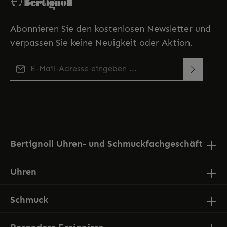
Abonnieren Sie den kostenlosen Newsletter und
verpassen Sie keine Neuigkeit oder Aktion.
E-Mail-Adresse*
Diese Seite ist durch reCAPTCHA geschützt und es gelten
Ich habe die
Datenschutzbestimmungen
zur
die
Datenschutzrichtlinie
und
Nutzungsbedingungen
.
Kenntnis genommen und die
AGB
gelesen und bin
mit ihnen einverstanden.
Bertignoll Uhren- und Schmuckfachgeschäft
Uhren
Schmuck