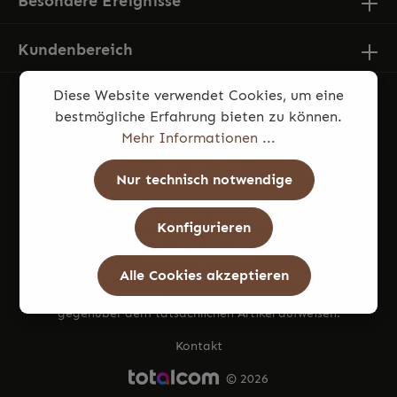
Besondere Ereignisse
Kundenbereich
Diese Website verwendet Cookies, um eine
bestmögliche Erfahrung bieten zu können.
Mehr Informationen ...
Nur technisch notwendige
* Alle Preise inkl. gesetzl. Mehrwertsteuer zzgl.
Konfigurieren
Versandkosten
und ggf. Nachnahmegebühren, wenn nicht
anders angegeben.
Alle Cookies akzeptieren
Die Produktfotos können aufgrund von Beleuchtung und
Monitoreinstellungen geringfügige Farbabweichungen
gegenüber dem tatsächlichen Artikel aufweisen.
Kontakt
© 2026