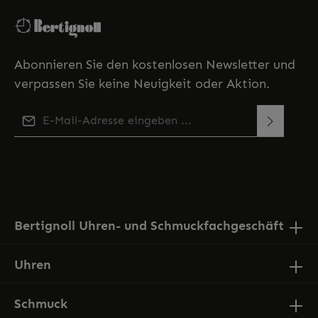
Abonnieren Sie den kostenlosen Newsletter und
verpassen Sie keine Neuigkeit oder Aktion.
E-Mail-Adresse*
Diese Seite ist durch reCAPTCHA geschützt und es gelten
Ich habe die
Datenschutzbestimmungen
zur
die
Datenschutzrichtlinie
und
Nutzungsbedingungen
.
Kenntnis genommen und die
AGB
gelesen und bin
mit ihnen einverstanden.
Bertignoll Uhren- und Schmuckfachgeschäft
Uhren
Schmuck