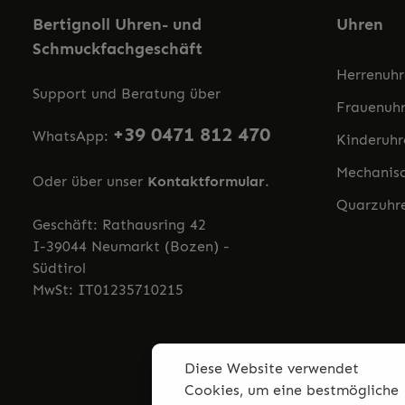
Bertignoll Uhren- und
Uhren
Schmuckfachgeschäft
Herrenuh
Support und Beratung über
Frauenuh
+39 0471 812 470
WhatsApp:
Kinderuhr
Mechanis
Oder über unser
Kontaktformular
.
Quarzuhr
Geschäft: Rathausring 42
I-39044 Neumarkt (Bozen) -
Südtirol
MwSt: IT01235710215
Diese Website verwendet
Cookies, um eine bestmögliche