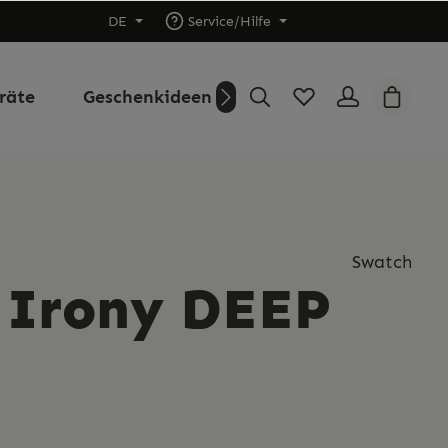
DE
Service/Hilfe
räte
Geschenkideen
Outlet
Über uns
Swatch
 Irony DEEP