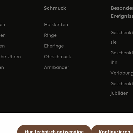
Schmuck
Besonde
Ereignis
ren
Halsketten
Geschenki
ren
Ringe
sie
en
Eheringe
Geschenki
che Uhren
Ohrschmuck
ihn
en
Armbänder
Verlobung
Geschenki
Jubiläen
Nur technisch notwendige
Konfigurieren