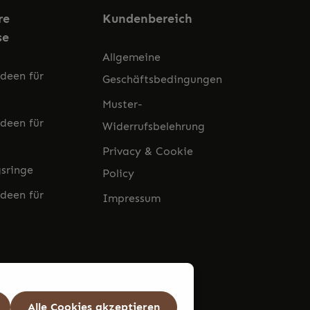
re
Kundenbereich
se
Allgemeine
deen für
Geschäftsbedingungen
Muster-
deen für
Widerrufsbelehrung
Privacy & Cookie
sringe
Policy
deen für
Impressum
Alle Cookies akzeptieren