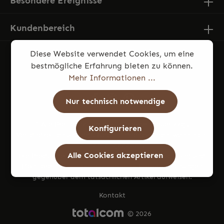
Besondere Ereignisse
Kundenbereich
Diese Website verwendet Cookies, um eine
bestmögliche Erfahrung bieten zu können.
Mehr Informationen ...
Nur technisch notwendige
* Alle Preise inkl. gesetzl. Mehrwertsteuer zzgl.
Konfigurieren
Versandkosten
und ggf. Nachnahmegebühren, wenn nicht
anders angegeben.
Alle Cookies akzeptieren
Die Produktfotos können aufgrund von Beleuchtung und
Monitoreinstellungen geringfügige Farbabweichungen
gegenüber dem tatsächlichen Artikel aufweisen.
Kontakt
© 2026