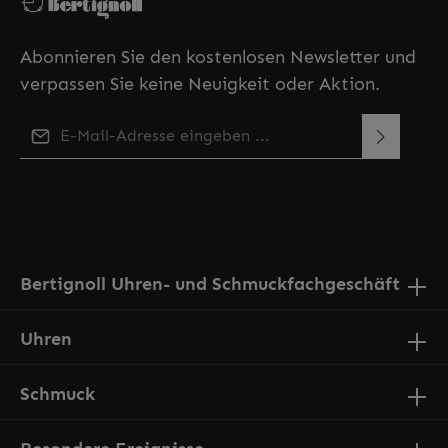
Abonnieren Sie den kostenlosen Newsletter und
verpassen Sie keine Neuigkeit oder Aktion.
E-Mail-Adresse*
Diese Seite ist durch reCAPTCHA geschützt und es gelten
Ich habe die
Datenschutzbestimmungen
zur
die
Datenschutzrichtlinie
und
Nutzungsbedingungen
.
Kenntnis genommen und die
AGB
gelesen und bin
mit ihnen einverstanden.
Bertignoll Uhren- und Schmuckfachgeschäft
Uhren
Schmuck