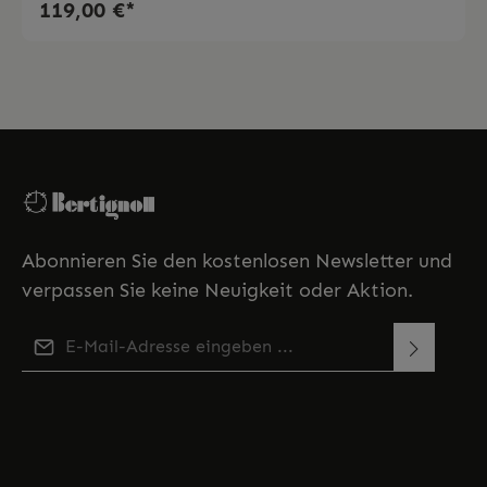
119,00 €*
Abonnieren Sie den kostenlosen Newsletter und
verpassen Sie keine Neuigkeit oder Aktion.
E-Mail-Adresse*
Diese Seite ist durch reCAPTCHA geschützt und es gelten
Ich habe die
Datenschutzbestimmungen
zur
die
Datenschutzrichtlinie
und
Nutzungsbedingungen
.
Kenntnis genommen und die
AGB
gelesen und bin
mit ihnen einverstanden.