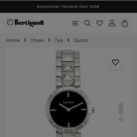
Kostenloser Versand über 300€
Home
Uhren
Typ
Quarz