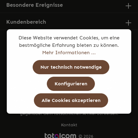
Besondere Ereignisse
Kundenbereich
Diese Website verwendet Cookies, um eine
bestmögliche Erfahrung bieten zu können.
Mehr Informationen ...
Nur technisch notwendige
* Alle Preise inkl. gesetzl. Mehrwertsteuer zzgl.
Konfigurieren
Versandkosten
und ggf. Nachnahmegebühren, wenn nicht
anders angegeben.
Alle Cookies akzeptieren
Die Produktfotos können aufgrund von Beleuchtung und
Monitoreinstellungen geringfügige Farbabweichungen
gegenüber dem tatsächlichen Artikel aufweisen.
Kontakt
© 2026