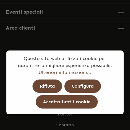
Eventi speciali
Area clienti
Questo sito web utilizza i cookie per
garantire la migliore esperienza possibile.
Ulteriori informazioni...
* Tutti i prezzi sono comprensivi di IVA più
Rifiuta
Configura
spese di spedizione
ed eventuali spese di consegna, se non
diversamente indicato.
Accetta tutti i cookie
Le foto dei prodotti potrebbero presentare lievi differenze
di colore rispetto all’articolo reale, dovute a illuminazione e
monitor.
Contatto