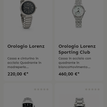
Orologio Lorenz
Orologio Lorenz
Sporting Club
Cassa e cinturino in
Cassa in acciaio con
acciaio Quadrante in
quadrante in
madreperla
biancoMovimento
nero Movimento al
automatico Vetro
220,00 €*
460,00 €*
quarzo Vetro
zaffiro DatarioCinturino
zaffiro Impermeabilitá 5
in
bar Swiss Made 2 anni di
acciaio Impermeabilitá 5
garanzia
bar Swiss Made 2 anni di
garanzia