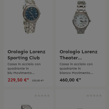
Orologio Lorenz
Orologio Lorenz
Sporting Club
Theater
Automatik
Cassa in acciaio con
Cassa in acciaio con
quadrante in
quadrante in
blu Movimento
bianco Movimento
automatico Vetro
automatico Vetro
229,50 €*
460,00 €*
335,00 €*
zaffiro Diametro cassa
zaffiro Diametro cassa
36.00 mm Cinturino in
42 mm Cinturino in
acciaio Impermeabilitá 3
acciaio Impermeabilitá 5
bar Swiss Made 2 anni di
bar Swiss Made 2 anni di
garanzia
garanzia