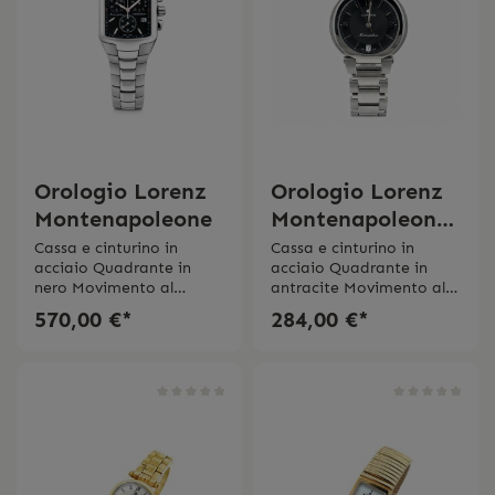
Orologio Lorenz
Orologio Lorenz
Montenapoleone
Montenapoleone
19996BI
Cassa e cinturino in
Cassa e cinturino in
acciaio Quadrante in
acciaio Quadrante in
nero Movimento al
antracite Movimento al
quarzo CronografoVetro
quarzo DatarioVetro
570,00 €*
284,00 €*
zaffiro Impermeabilitá 5
zaffiro Impermeabilitá 5
bar Swiss Made 2 anni di
bar Swiss Made 2 anni di
garanzia
garanzia