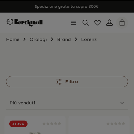
Spedizione gratuita sopra 300€
Home
Orologi
Brand
Lorenz
Filtro
31.49
%