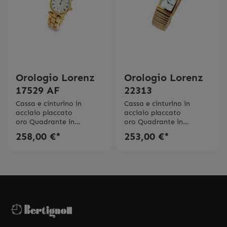
Orologio Lorenz
Orologio Lorenz
17529 AF
22313
Cassa e cinturino in
Cassa e cinturino in
acciaio placcato
acciaio placcato
oro Quadrante in
oro Quadrante in
bianco Movimento al
bianco Movimento al
258,00 €*
253,00 €*
quarzo DatarioVetro
quarzo Vetro
minerale Impermeabilitá
minerale Impermeabilitá
3 bar Swiss Made 2 anni
3 bar Swiss Made 2 anni
di garanzia
di garanzia