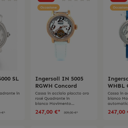
Occasione
Occasion
5000 SL
Ingersoll IN 5005
Ingerso
RGWH Concord
WHBL 
uadrante in
Cassa in acciaio placcto oro
Cassa in a
rosé Quadrante in
bianco M
bianco Movimento
automatic
carica fino
automaticoVetro
minerale R
247,00 €*
247,00
0 €*
309,00 €*
 pelle
minerale Riserva di carica fino
a 40 oreCin
á 3
a 40 oreCinturino in pelle
blu Imper
e spedito
biancoImpermeabilitá 3
bar L’orol