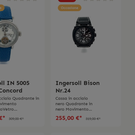
e
Occasione
ll IN 5005
Ingersoll Bison
Concord
Nr.24
cciaio Quadrante in
Cassa in acciaio
ovimento
nero Quadrante in
oVetro
nero Movimento
iserva di carica fino
automaticoDatario Vetro
 €*
255,00 €*
309,00 €*
319,00 €*
turino in pelle
minerale Riserva di carica fino
meabilitá 3
a 40 oreCinturino in
ogio viene spedito
pelle Impermeabilitá 5