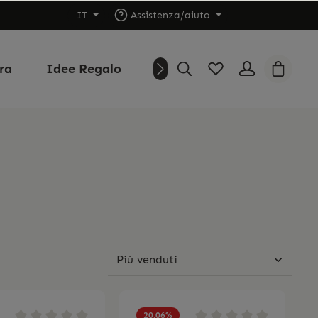
IT
Assistenza/aiuto
ura
Idee Regalo
Outlet
Chi siamo
20.06
%