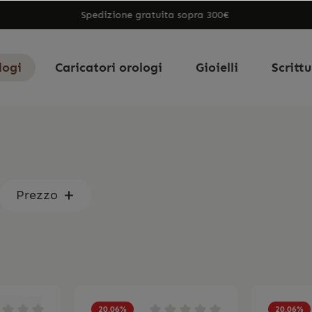
Spedizione gratuita sopra 300€
logi
Caricatori orologi
Gioielli
Scritt
Prezzo
20.06
%
20.06
%