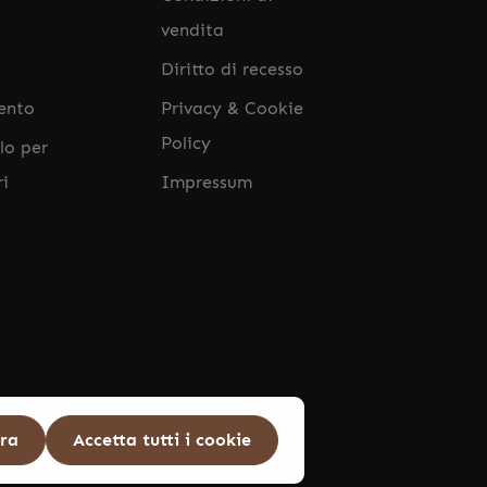
vendita
Diritto di recesso
ento
Privacy & Cookie
Policy
lo per
ri
Impressum
ura
Accetta tutti i cookie