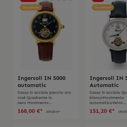
Occasione
Occasione
Ingersoll IN 5000
Ingersoll IN 
automatic
Automatic
Cassa in acciaio placcto oro
Cassa in acciaio Q
rosé Quadrante in
biancoMovimento
nero Movimento
automaticoVetro
automaticoVetro
minerale Riserva di 
168,00 €*
151,20 €*
209,00 €*
189,0
minerale Riserva di carica fino
a 40 oreCinturino in
a 40 oreCinturino in pelle
neraImpermeabilit
marrone Impermeabilitá 3
bar L’orologio vien