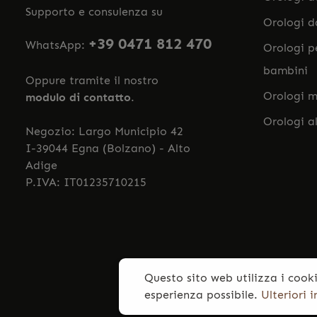
Supporto e consulenza su
Orologi 
+39 0471 812 470
WhatsApp:
Orologi p
bambini
Oppure tramite il nostro
Orologi m
modulo di contatto
.
Orologi a
Negozio: Largo Municipio 42
I-39044 Egna (Bolzano) - Alto
Adige
P.IVA: IT01235710215
Questo sito web utilizza i cooki
esperienza possibile.
Ulteriori 