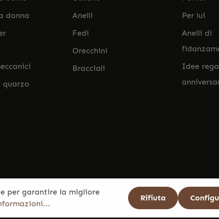
da donna
Anelli
Per lui
er
Fedi
Anelli di
fidanzam
Orecchini
eccanici
Idee rega
Bracciali
anniversa
l quarzo
e per garantire la migliore
Rifiuta
Config
informazioni...