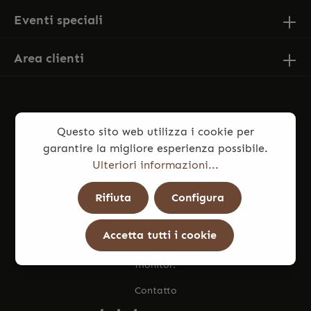
Eventi speciali
Area clienti
Questo sito web utilizza i cookie per
garantire la migliore esperienza possibile.
Ulteriori informazioni...
* Tutti i prezzi sono comprensivi di IVA più
Rifiuta
Configura
spese di spedizione
ed eventuali spese di consegna, se non
diversamente indicato.
Accetta tutti i cookie
Le foto dei prodotti potrebbero presentare lievi differenze
di colore rispetto all’articolo reale, dovute a illuminazione e
monitor.
Contatto