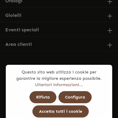
Orologi
Gioielli
Eventi speciali
Area clienti
Questo sito web utilizza i cookie per
garantire la migliore esperienza possibile.
Ulteriori informazioni...
* Tutti i prezzi sono comprensivi di IVA più
Rifiuta
Configura
spese di spedizione
ed eventuali spese di consegna, se non
diversamente indicato.
Accetta tutti i cookie
Le foto dei prodotti potrebbero presentare lievi differenze
di colore rispetto all’articolo reale, dovute a illuminazione e