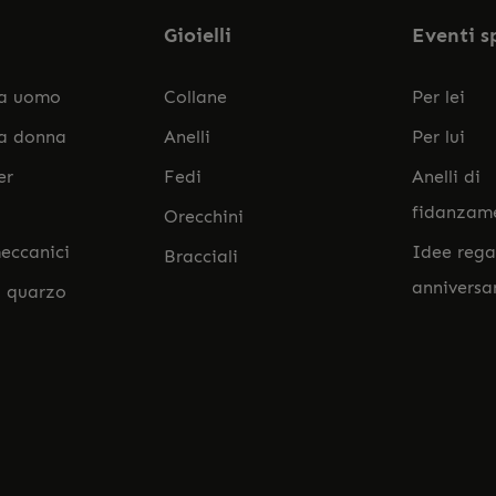
Gioielli
Eventi s
da uomo
Collane
Per lei
da donna
Anelli
Per lui
er
Fedi
Anelli di
fidanzam
Orecchini
eccanici
Idee rega
Bracciali
anniversa
l quarzo