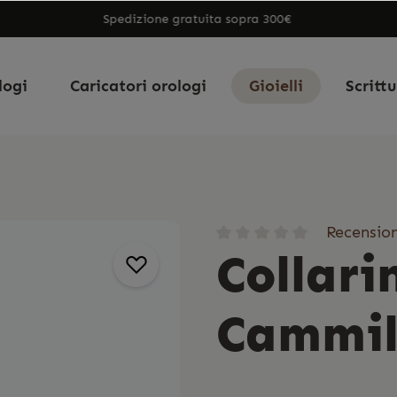
Spedizione gratuita sopra 300€
logi
Caricatori orologi
Gioielli
Scritt
Recension
Collar
Cammill