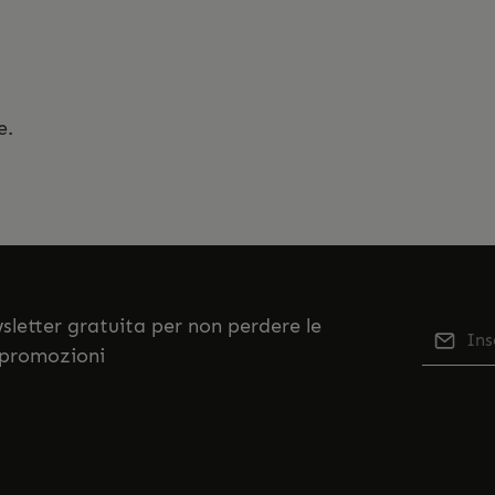
e.
ewsletter gratuita per non perdere le
Indiriz
 promozioni
Qu
Selezi
No
nostr
accett