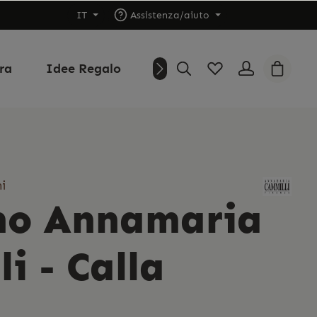
IT
Assistenza/aiuto
ura
Idee Regalo
Outlet
Chi siamo
i
ino Annamaria
i - Calla