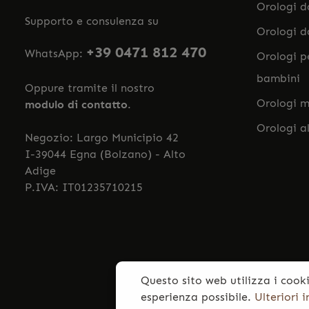
Orologi 
Supporto e consulenza su
Orologi 
+39 0471 812 470
WhatsApp:
Orologi p
bambini
Oppure tramite il nostro
Orologi m
modulo di contatto
.
Orologi a
Negozio: Largo Municipio 42
I-39044 Egna (Bolzano) - Alto
Adige
P.IVA: IT01235710215
Questo sito web utilizza i cooki
esperienza possibile.
Ulteriori 