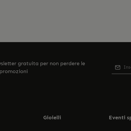
ewsletter gratuita per non perdere le
Indiriz
 promozioni
Qu
Selezi
No
nostr
accett
Gioielli
Eventi s