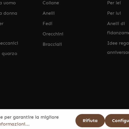
da uomo
Collane
Per lei
da donna
Anelli
Per lui
er
Fedi
Anelli di
fidanzam
Orecchini
eccanici
Idee rega
Bracciali
anniversa
l quarzo
e per garantire la migliore
Rifiuta
Config
informazioni...