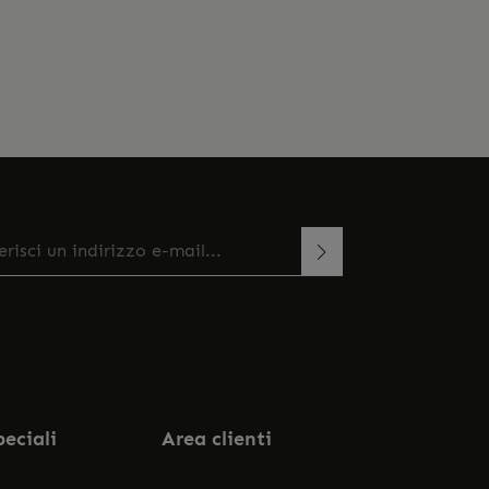
zo e-mail*
esto sito è protetto da reCAPTCHA e si applicano le
onando continua confermi di aver letto la
rme sulla privacy e
di Google
Termini di servizio
.
a
informativa sulla protezione dei dati
e di aver
ato i nostri
termini e condizioni generali
.
peciali
Area clienti