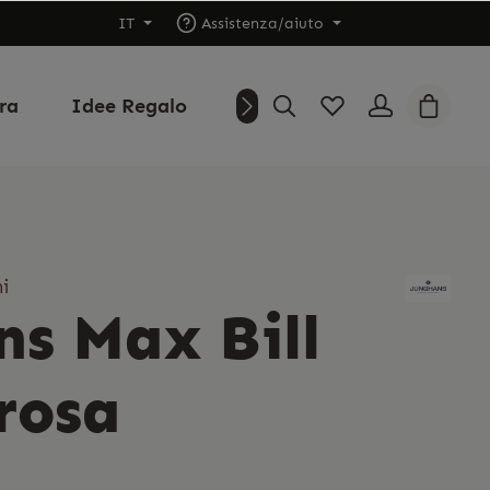
IT
Assistenza/aiuto
ura
Idee Regalo
Outlet
Chi siamo
i
ns Max Bill
rosa