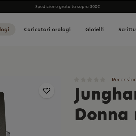
Spedizione gratuita sopra 300€
logi
Caricatori orologi
Gioielli
Scritt
Recension
Jungha
Donna 