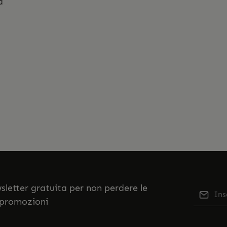
ta
ewsletter gratuita per non perdere le
Indiriz
 promozioni
Qu
Selezi
No
nostr