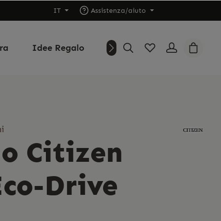
IT
Assistenza/aiuto
ura
Idee Regalo
Outlet
Chi siamo
i
o Citizen
Eco-Drive