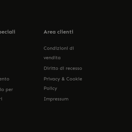
ato i nostri
termini e condizioni generali
.
peciali
Area clienti
Condizioni di
vendita
Diritto di recesso
ento
Privacy & Cookie
Policy
lo per
ri
Impressum