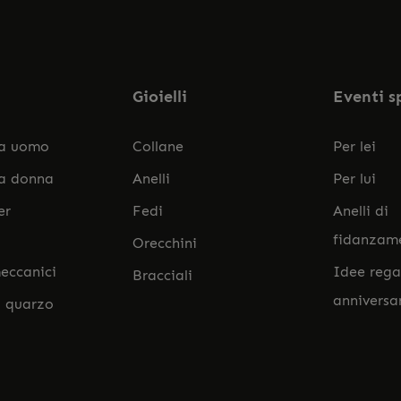
accett
Gioielli
Eventi s
da uomo
Collane
Per lei
da donna
Anelli
Per lui
er
Fedi
Anelli di
fidanzam
Orecchini
eccanici
Idee rega
Bracciali
anniversa
l quarzo