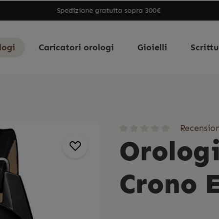
Spedizione gratuita sopra 300€
logi
Caricatori orologi
Gioielli
Scritt
Recension
Orologi
Crono 