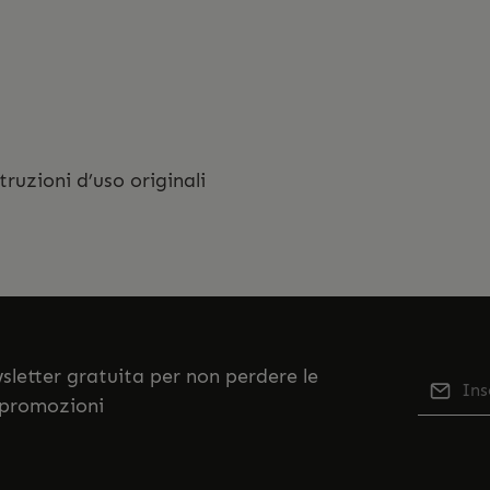
truzioni d’uso originali
ewsletter gratuita per non perdere le
Indiriz
 promozioni
Qu
Selezi
No
nostr
accett