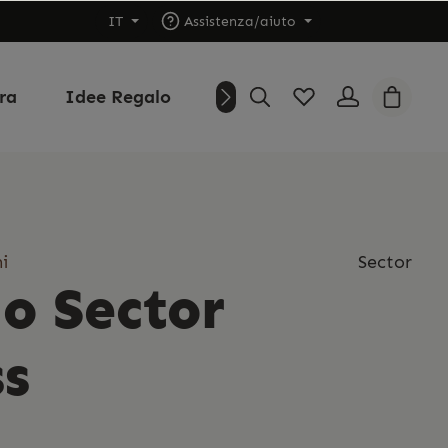
IT
Assistenza/aiuto
ura
Idee Regalo
Outlet
Chi siamo
i
Sector
o Sector
ss