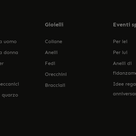
Gioielli
Eventi s
da uomo
Collane
Per lei
da donna
Anelli
Per lui
er
Fedi
Anelli di
fidanzam
Orecchini
eccanici
Idee rega
Bracciali
anniversa
l quarzo