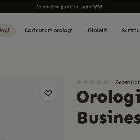
Spedizione gratuita sopra 300€
logi
Caricatori orologi
Gioielli
Scritt
Recension
Orologi
Busine