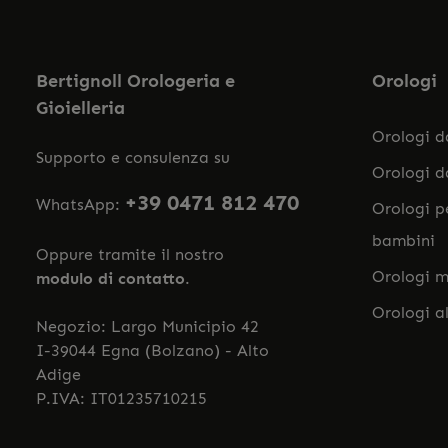
Bertignoll Orologeria e
Orologi
Gioielleria
Orologi 
Supporto e consulenza su
Orologi 
+39 0471 812 470
WhatsApp:
Orologi p
bambini
Oppure tramite il nostro
Orologi m
modulo di contatto
.
Orologi a
Negozio: Largo Municipio 42
I-39044 Egna (Bolzano) - Alto
Adige
P.IVA: IT01235710215