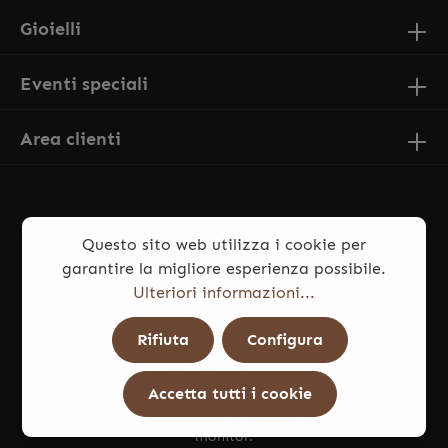
Gioielli
Eventi speciali
Area clienti
Questo sito web utilizza i cookie per
garantire la migliore esperienza possibile.
Ulteriori informazioni...
* Tutti i prezzi sono comprensivi di IVA più
Rifiuta
Configura
spese di spedizione
ed eventuali spese di consegna, se non
diversamente indicato.
Accetta tutti i cookie
Le foto dei prodotti potrebbero presentare lievi differenze
di colore rispetto all’articolo reale, dovute a illuminazione e
monitor.