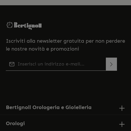
Iscriviti alla newsletter gratuita per non perdere
le nostre novità e promozioni
Indirizzo e-mail*
Questo sito è protetto da reCAPTCHA e si applicano le
Selezionando continua confermi di aver letto la
Norme sulla privacy e
di Google
Termini di servizio
.
nostra
informativa sulla protezione dei dati
e di aver
accettato i nostri
termini e condizioni generali
.
Bertignoll Orologeria e Gioielleria
Orologi