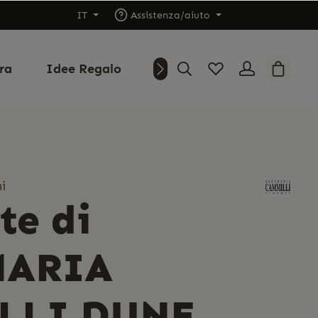
IT
Assistenza/aiuto
ura
Idee Regalo
Outlet
Chi siamo
i
te di
ARIA
LLI DUNE