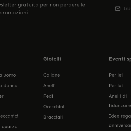
ewsletter gratuita per non perdere le
Indiriz
 promozioni
Qu
Selezi
No
nostr
accett
Gioielli
Eventi s
da uomo
Collane
Per lei
da donna
Anelli
Per lui
er
Fedi
Anelli di
fidanzam
Orecchini
eccanici
Idee rega
Bracciali
anniversa
l quarzo