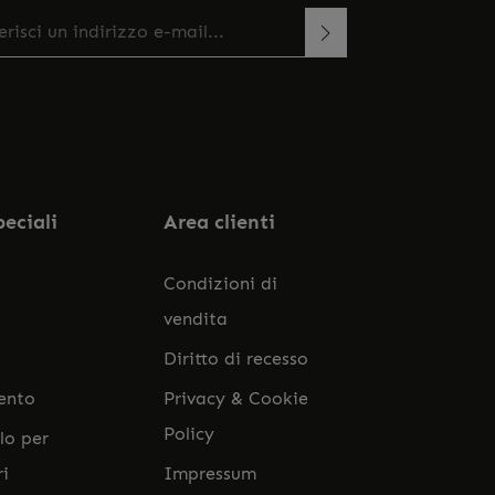
zo e-mail*
esto sito è protetto da reCAPTCHA e si applicano le
onando continua confermi di aver letto la
rme sulla privacy e
di Google
Termini di servizio
.
a
informativa sulla protezione dei dati
e di aver
ato i nostri
termini e condizioni generali
.
peciali
Area clienti
Condizioni di
vendita
Diritto di recesso
ento
Privacy & Cookie
Policy
lo per
ri
Impressum