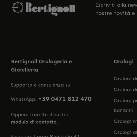
Iscriviti alla n
nostre novità e
Bertignoll Orologeria e
Orologi
Gioielleria
Orologi 
Supporto e consulenza su
Orologi 
+39 0471 812 470
WhatsApp:
Orologi p
bambini
Oppure tramite il nostro
Orologi m
modulo di contatto
.
Orologi a
Negozio: Largo Municipio 42