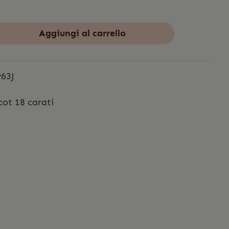
Aggiungi al carrello
63J
cot 18 carati