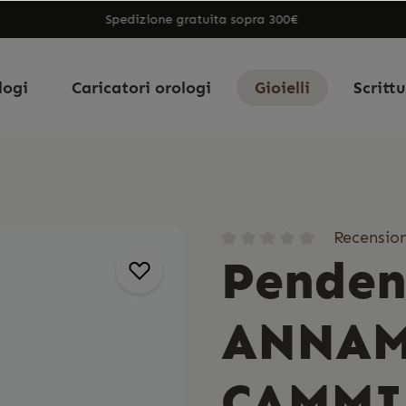
Spedizione gratuita sopra 300€
logi
Caricatori orologi
Gioielli
Scritt
Recension
Penden
ANNAM
CAMMI