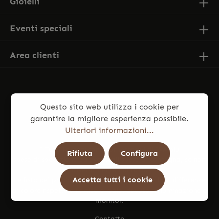
Gioielli
Eventi speciali
Area clienti
Questo sito web utilizza i cookie per
garantire la migliore esperienza possibile.
Ulteriori informazioni...
* Tutti i prezzi sono comprensivi di IVA più
Rifiuta
Configura
spese di spedizione
ed eventuali spese di consegna, se non
diversamente indicato.
Accetta tutti i cookie
Le foto dei prodotti potrebbero presentare lievi differenze
di colore rispetto all’articolo reale, dovute a illuminazione e
monitor.
Contatto