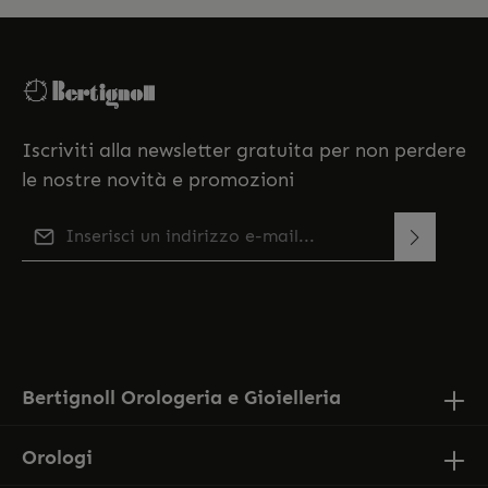
Iscriviti alla newsletter gratuita per non perdere
le nostre novità e promozioni
Indirizzo e-mail*
Questo sito è protetto da reCAPTCHA e si applicano le
Selezionando continua confermi di aver letto la
Norme sulla privacy e
di Google
Termini di servizio
.
nostra
informativa sulla protezione dei dati
e di aver
accettato i nostri
termini e condizioni generali
.
Bertignoll Orologeria e Gioielleria
Orologi