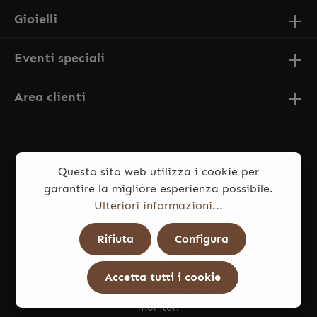
Gioielli
Eventi speciali
Area clienti
Questo sito web utilizza i cookie per
garantire la migliore esperienza possibile.
Ulteriori informazioni...
* Tutti i prezzi sono comprensivi di IVA più
Rifiuta
Configura
spese di spedizione
ed eventuali spese di consegna, se non
diversamente indicato.
Accetta tutti i cookie
Le foto dei prodotti potrebbero presentare lievi differenze
di colore rispetto all’articolo reale, dovute a illuminazione e
monitor.