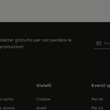
ewsletter gratuita per non perdere le
Indiriz
 promozioni
Qu
Selezi
No
nostr
accett
Gioielli
Eventi s
da uomo
Collane
Per lei
da donna
Anelli
Per lui