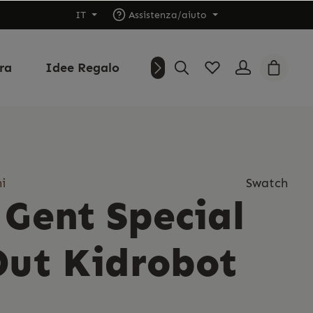
IT
Assistenza/aiuto
ura
Idee Regalo
Outlet
Chi siamo
i
Swatch
 Gent Special
Out Kidrobot