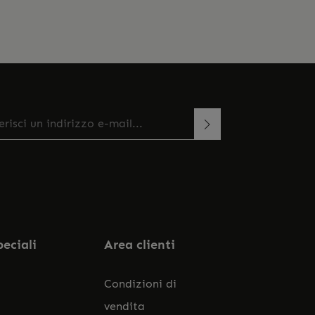
zo e-mail*
esto sito è protetto da reCAPTCHA e si applicano le
onando continua confermi di aver letto la
rme sulla privacy e
di Google
Termini di servizio
.
a
informativa sulla protezione dei dati
e di aver
ato i nostri
termini e condizioni generali
.
peciali
Area clienti
Condizioni di
vendita