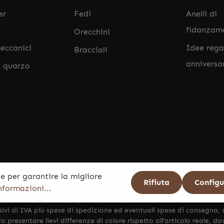
er
Fedi
Anelli di
fidanzam
Orecchini
eccanici
Idee rega
Bracciali
anniversa
l quarzo
e per garantire la migliore
Rifiuta
Config
informazioni...
sivi di IVA più
spese di spedizione
ed eventuali spese di consegna, 
 presentare lievi differenze di colore rispetto all’articolo reale, d