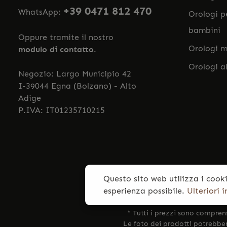
+39 0471 812 470
WhatsApp:
Orologi p
bambini
Oppure tramite il nostro
Orologi m
modulo di contatto
.
Orologi a
Negozio: Largo Municipio 42
I-39044 Egna (Bolzano) - Alto
Adige
P.IVA: IT01235710215
Questo sito web utilizza i cooki
esperienza possibile.
Ulteriori 
* Tutti i prezzi sono compren
Le foto dei prodotti potrebbero