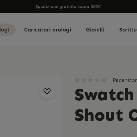
Spedizione gratuita sopra 300€
logi
Caricatori orologi
Gioielli
Scritt
Recension
Swatch
Shout 