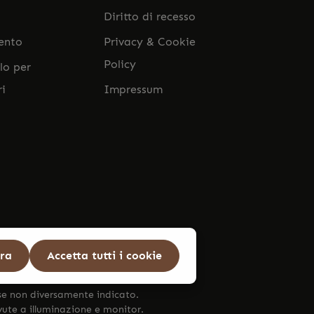
Diritto di recesso
ento
Privacy & Cookie
Policy
lo per
ri
Impressum
ura
Accetta tutti i cookie
se non diversamente indicato.
ovute a illuminazione e monitor.